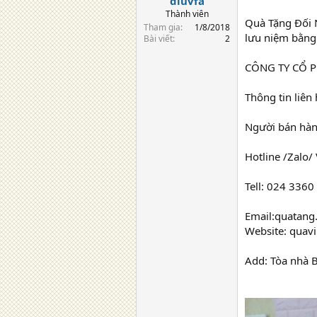
diuvfa
Thành viên
Quà Tặng Đối N
Tham gia
1/8/2018
lưu niệm bằng
Bài viết
2
CÔNG TY CỔ 
Thông tin liên 
Người bán hàn
Hotline /Zalo/
Tell: 024 3360
Email:quatang
Website: quav
Add: Tòa nhà 