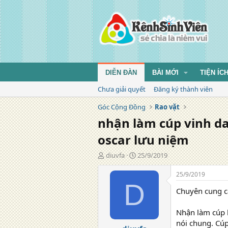
DIỄN ĐÀN
BÀI MỚI
TIỆN ÍC
Chưa giải quyết
Đăng ký thành viên
Góc Cộng Đồng
Rao vặt
nhận làm cúp vinh da
oscar lưu niệm
T
N
diuvfa
25/9/2019
á
g
c
à
25/9/2019
g
y
D
Chuyên cung c
i
đ
ả
ă
n
Nhận làm cúp l
g
nói chung. Cúp