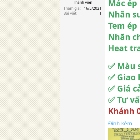
Mác ép 
Thành viên
Tham gia
16/5/2021
Nhãn s
Bài viết
1
Tem ép 
Nhãn ch
Heat tr
✅ Màu s
✅ Giao 
✅ Giá c
✅ Tư vấ
Khánh 0
Đính kèm