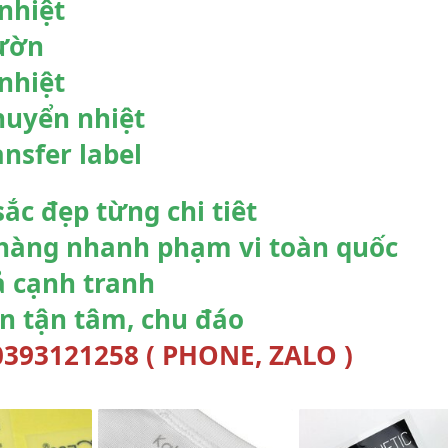
nhiệt
ườn
nhiệt
uyển nhiệt
ansfer label
ắc đẹp từng chi tiêt
hàng nhanh phạm vi toàn quốc
ả cạnh tranh
n tận tâm, chu đáo
393121258 ( PHONE, ZALO )