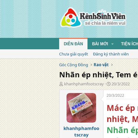
DIỄN ĐÀN
BÀI MỚI
TIỆN ÍC
Chưa giải quyết
Đăng ký thành viên
Góc Cộng Đồng
Rao vặt
Nhãn ép nhiệt, Tem é
T
N
khanhphamfootscray
20/3/2022
á
g
c
à
20/3/2022
g
y
Mác ép 
i
đ
ả
ă
nhiệt, 
n
g
Nhãn ép
khanhphamfoo
tscray