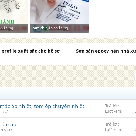
hiệt.jpg
tem chuyển nhiệt.jpg
xem: 0
149,9 KB · Lượt xem: 0
profile xuất sắc cho hồ sơ
Sơn sàn epoxy nền nhà x
mác ép nhiệt, tem ép chuyển nhiệt
Trả lời
Lượt xem
ao vặt
quần áo
Trả lời
Lượt xem
Rao vặt