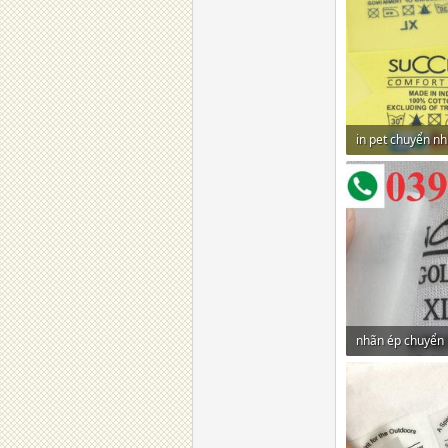
in pet chuyển nh
84,2 KB · Lượt x
nhãn ép chuyển 
51,2 KB · Lượt x