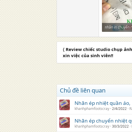
nhãn in chuyển n
127,2 KB · Lượt 
〈 Review chiếc studio chụp ảnh 
xin việc của sinh viên!!
Chủ đề liên quan
Nhãn ép nhiệt quần áo, 
khanhphamfootscray
2/4/2022
R
Nhãn ép chuyển nhiệt 
khanhphamfootscray
30/3/2022