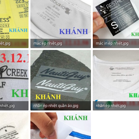
iệt.jpg
mác ép nhiệt.jpg
mác in ép nhiệt.jpg
em: 0
91 KB · Lượt xem: 0
106,3 KB · Lượt xem: 0
nhiệt.jpg
nhãn ép nhiệt quần áo.jpg
nhãn ép nhiệt.jpg
em: 0
103,9 KB · Lượt xem: 0
33,6 KB · Lượt xem: 0