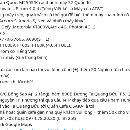
Hàn Quốc: M250S/K cài thành máy S2 Quốc Tế
ivate UP rom 4.0.4 (Tiếng Việt kể cả Máy của AT&T)
òng máy trên, quý khách có thể gọi để biết thêm máy của mình c
 Arc/ArcS, Xperia S, Neo và nhiều máy khác)
efy, Motorola XT800W,Atrix 4G, Photon 4G...)
k 5)
 A770K/760S, A690(S + L)
 F160LV, F160S, F160K (4.0.4 FULL),
 rom có Tiếng Việt
n / máy (Giá trung bình)
 cài rom lần nào thì vui lòng cộng (+) thêm 50 Nghìn nữa cho vi
 máy)
rước khi tới nhé!
: C/C Bông Sao A(12 tầng), hẻm 890B Đường Tạ Quang Bửu, P5. 
ừ Nguyễn Tri Phương thì qua Cầu NTP chạy tiếp qua cầu Phạm Hù
i vào Tạ Quang Bửu tới Quán Cafe OSAKA là tới
nhà hoặc quán cafe gần nhà quý khách vui lòng + thêm 50k cho việc 
34.708 hoặc 0974.78.20.20 (Linh 25t)
 đi Google Maps