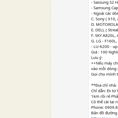
- Sassung S2 
- Samsung Capt
- Ngoài các d
C. Sony ( X10,
D. MOTOROLA D
E. DELL ( Strea
F. SKY A820L,
G. LG - F160L,
- LU-6200 - up
Giá : 100 Nghì
Lưu ý:
++Nếu máy chưa
vào mỗi dòng
Gọi cho mình t
**Địa chỉ nhà
Chỉ dẫn: Đi t
1km rồi rẻ Phả
Có thể cài tại 
Phone: 0909.8
Bản đồ đường