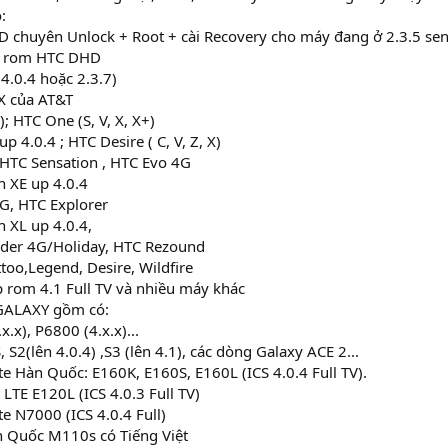
:
D chuyên Unlock + Root + cài Recovery cho máy đang ở 2.3.5 se
p rom HTC DHD
4.0.4 hoặc 2.3.7)
 X của AT&T
; HTC One (S, V, X, X+)
up 4.0.4 ; HTC Desire ( C, V, Z, X)
 HTC Sensation , HTC Evo 4G
n XE up 4.0.4
G, HTC Explorer
n XL up 4.0.4,
aider 4G/Holiday, HTC Rezound
ttoo,Legend, Desire, Wildfire
 rom 4.1 Full TV và nhiều máy khác
ALAXY gồm có:
x.x), P6800 (4.x.x)...
S, S2(lên 4.0.4) ,S3 (lên 4.1), các dòng Galaxy ACE 2...
te Hàn Quốc: E160K, E160S, E160L (ICS 4.0.4 Full TV).
 LTE E120L (ICS 4.0.3 Full TV)
te N7000 (ICS 4.0.4 Full)
 Quốc M110s có Tiếng Việt