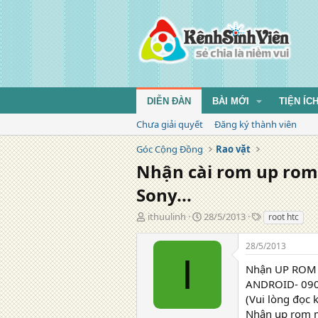
DIỄN ĐÀN
BÀI MỚI
TIỆN ÍC
Chưa giải quyết
Đăng ký thành viên
Góc Cộng Đồng
Rao vặt
Nhận cài rom up rom,
Sony...
T
N
T
ithuulinh
28/5/2013
root htc
á
g
ừ
c
à
k
28/5/2013
g
y
h
I
i
đ
ó
Nhận UP ROM
ả
ă
a
ANDROID- 090
n
(Vui lòng đọc k
g
Nhận up rom mớ