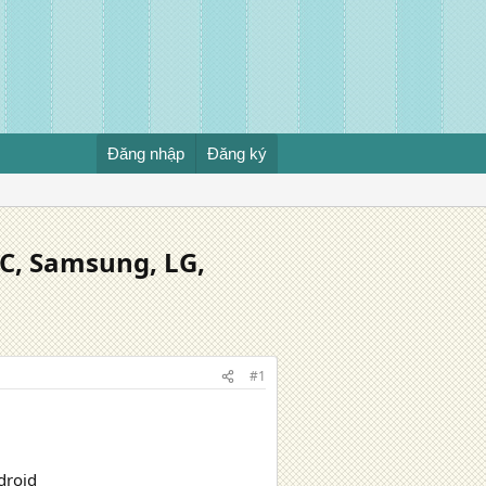
Đăng nhập
Đăng ký
TC, Samsung, LG,
#1
droid