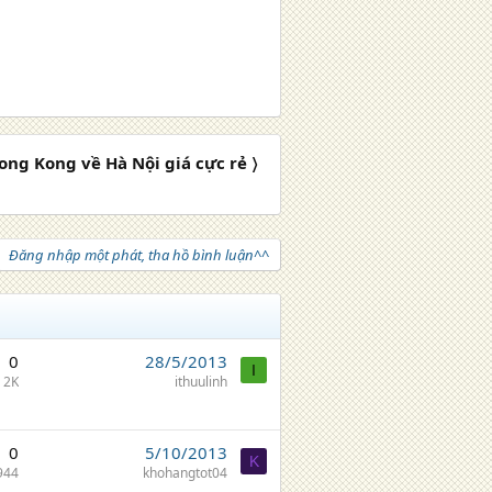
ong Kong về Hà Nội giá cực rẻ 〉
Đăng nhập một phát, tha hồ bình luận^^
0
28/5/2013
I
2K
ithuulinh
0
5/10/2013
K
944
khohangtot04