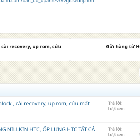
panh.com/ban_do_upanh/v/8vgfcsebfij.htm
, cài recovery, up rom, cứu
Gửi hàng từ H
nlock , cài recovery, up rom, cứu mất
Trả lời
Lượt xem
NG NILLKIN HTC, ỐP LƯNG HTC TẤT CẢ
Trả lời
Lượt xem