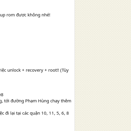
ó up rom được không nhé!
ệc unlock + recovery + root!! (Tùy
Q8
ng, tới đường Phạm Hùng chạy thêm
đi lại tại các quận 10, 11, 5, 6, 8