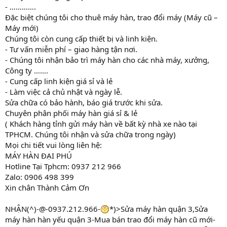
- ………….
Đặc biệt chúng tôi cho thuê máy hàn, trao đổi máy (Máy cũ –
Máy mới)
Chúng tôi còn cung cấp thiết bị và linh kiện.
- Tư vấn miễn phí – giao hàng tận nơi.
- Chúng tôi nhận bảo trì máy hàn cho các nhà máy, xưởng,
Công ty …….
- Cung cấp linh kiện giá sỉ và lẻ
- Làm việc cả chủ nhật và ngày lễ.
Sửa chữa có bảo hành, báo giá trước khi sửa.
Chuyên phân phối máy hàn giá sỉ & lẻ
( Khách hàng tỉnh gửi máy hàn về bất kỳ nhà xe nào tại
TPHCM. Chúng tôi nhận và sửa chữa trong ngày)
Mọi chi tiết vui lòng liên hệ:
MÁY HÀN ĐẠI PHÚ
Hotline Tại Tphcm: 0937 212 966
Zalo: 0906 498 399
Xin chân Thành Cảm Ơn
NHẬN(^)-@-0937.212.966-
*)>Sửa máy hàn quận 3,Sửa
máy hàn hàn yếu quận 3-Mua bán trao đổi máy hàn cũ mới-