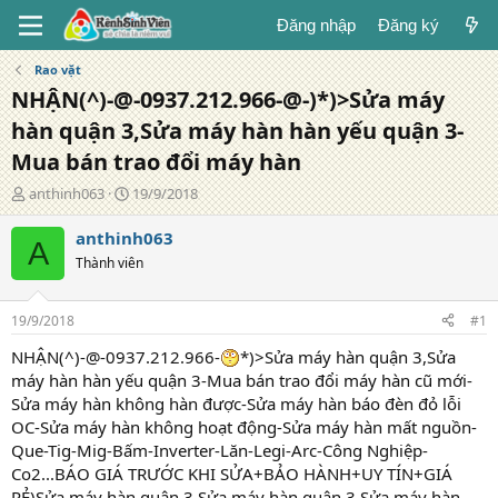
Đăng nhập
Đăng ký
Rao vặt
NHẬN(^)-@-0937.212.966-@-)*)>Sửa máy
hàn quận 3,Sửa máy hàn hàn yếu quận 3-
Mua bán trao đổi máy hàn
T
N
anthinh063
19/9/2018
á
g
c
à
anthinh063
A
g
y
Thành viên
i
đ
ả
ă
n
19/9/2018
#1
g
NHẬN(^)-@-0937.212.966-
*)>Sửa máy hàn quận 3,Sửa
máy hàn hàn yếu quận 3-Mua bán trao đổi máy hàn cũ mới-
Sửa máy hàn không hàn được-Sửa máy hàn báo đèn đỏ lỗi
OC-Sửa máy hàn không hoạt động-Sửa máy hàn mất nguồn-
Que-Tig-Mig-Bấm-Inverter-Lăn-Legi-Arc-Công Nghiệp-
Co2...BÁO GIÁ TRƯỚC KHI SỬA+BẢO HÀNH+UY TÍN+GIÁ
RẺ)Sửa máy hàn quận 3,Sửa máy hàn quận 3,Sửa máy hàn