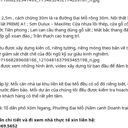
2,5m , cách chừng 30m là ra đường Đại Mỗ rộng 30m. Nội thất 
lát PRIME A1 ; Sơn Dulux – Maxilite; Cửa nhựa lõi thép, cửa gỗ 
ước Tiền phong ; Lan can cầu thang dùng gỗ sắt ; Mặt bậc thang đá
ếp gỗ xoan đào.; Trần thạch cao trang trí.
u được xây dựng kiên cố, riêng tường, riêng móng theo bản vẽ t
ự giám sát chặt chẽ của đội ngũ kỹ sư giàu kinh nghiệm.
 được xem những hình ảnh, video xây dựng từ ban đầu để đảm bả
p lý: Mỗi căn nhà tại khu liền kề Đại Mỗ đều có sổ đỏ riêng biệt, 
nước đảm bảo. Mỗi dự án của chúng tôi đều được kiểm tra hoạch 
 khách hàng có thể rất yên tâm.
hà: Tổ dân phố Xóm Ngang, Phường Đại Mỗ (Nằm cạnh Doanh trạ
n chi tiết và đi xem nhà thực tế xin liên hệ:
369.5652