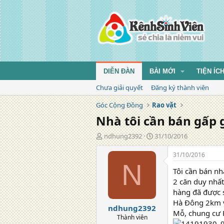
DIỄN ĐÀN
BÀI MỚI
TIỆN ÍC
Chưa giải quyết
Đăng ký thành viên
Góc Cộng Đồng
Rao vặt
Nhà tôi cần bán gấp g
T
N
ndhung2392
31/10/2016
á
g
c
à
31/10/2016
g
y
N
Tôi cần bán nh
i
đ
ả
ă
2 căn duy nhất
n
hàng đã được s
g
Hà Đông 2km v
ndhung2392
Mỗ, chung cư 
Thành viên