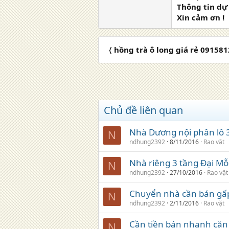
Thông tin dự
Xin cảm ơn !
〈 hồng trà ô long giá rẻ 0915
Chủ đề liên quan
Nhà Dương nội phân lô 3
N
ndhung2392
8/11/2016
Rao vặt
Nhà riêng 3 tầng Đại Mỗ
N
ndhung2392
27/10/2016
Rao vặt
Chuyển nhà cần bán gấp 
N
ndhung2392
2/11/2016
Rao vặt
Cần tiền bán nhanh căn 
N