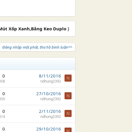
Mút Xốp Xanh,Băng Keo Duplo 〉
Đăng nhập một phát, tha hồ bình luận^^
0
8/11/2016
N
458
ndhung2392
0
27/10/2016
N
450
ndhung2392
0
2/11/2016
N
414
ndhung2392
0
29/10/2016
N