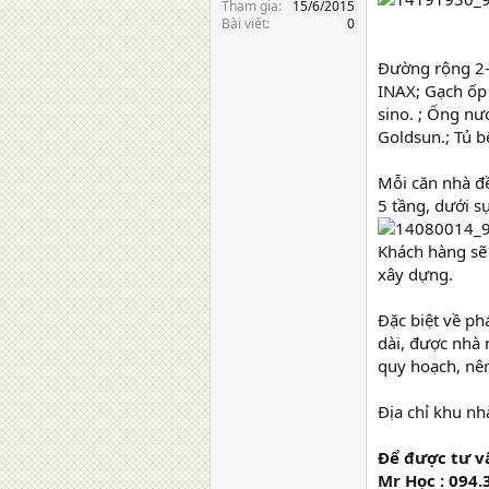
Tham gia
15/6/2015
Bài viết
0
Đường rộng 2- 
INAX; Gạch ốp 
sino. ; Ống n
Goldsun.; Tủ b
Mỗi căn nhà đề
5 tầng, dưới s
Khách hàng sẽ
xây dựng.
Đặc biệt về phá
dài, được nhà 
quy hoạch, nên
Địa chỉ khu n
Để được tư vấ
Mr Học : 094.