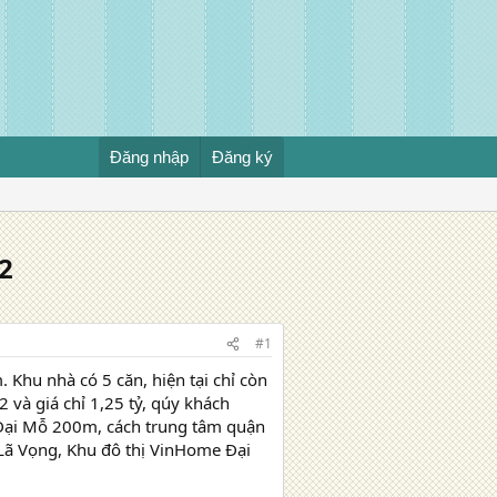
Đăng nhập
Đăng ký
m2
#1
 Khu nhà có 5 căn, hiện tại chỉ còn
 và giá chỉ 1,25 tỷ, qúy khách
 Đại Mỗ 200m, cách trung tâm quận
ề Lã Vọng, Khu đô thị VinHome Đại