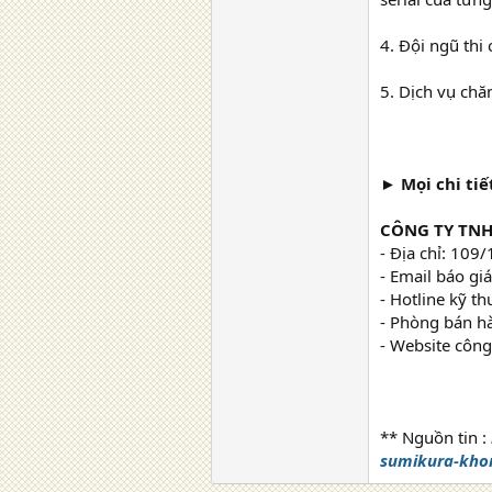
4. Đội ngũ thi
5. Dịch vụ chă
► Mọi chi tiết
CÔNG TY TNH
- Địa chỉ: 10
- Email báo giá
- Hotline kỹ t
- Phòng bán 
- Website công
** Nguồn tin :
sumikura-kho