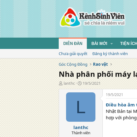
DIỄN ĐÀN
BÀI MỚI
TIỆN ÍC
Chưa giải quyết
Đăng ký thành viên
Góc Cộng Đồng
Rao vặt
Nhà phân phối máy l
T
N
lanthc
19/5/2021
á
g
c
à
19/5/2021
g
y
L
Điều hòa âm 
i
đ
ả
ă
Nhật Bản tại M
n
hợp với phòng 
g
lanthc
Thành viên