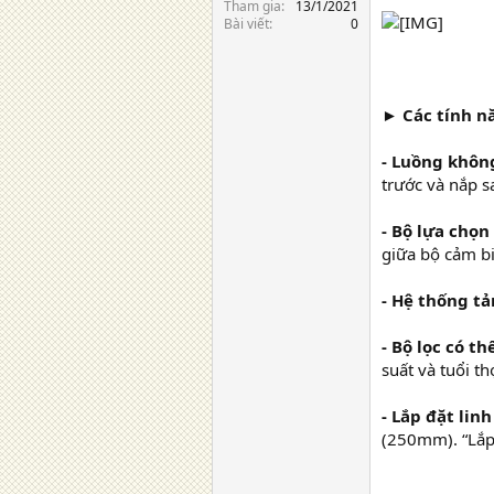
Tham gia
13/1/2021
Bài viết
0
► Các tính n
- Luồng không
trước và nắp s
- Bộ lựa chọn
giữa bộ cảm bi
- Hệ thống tả
- Bộ lọc có th
suất và tuổi th
- Lắp đặt lin
(250mm). “Lắp