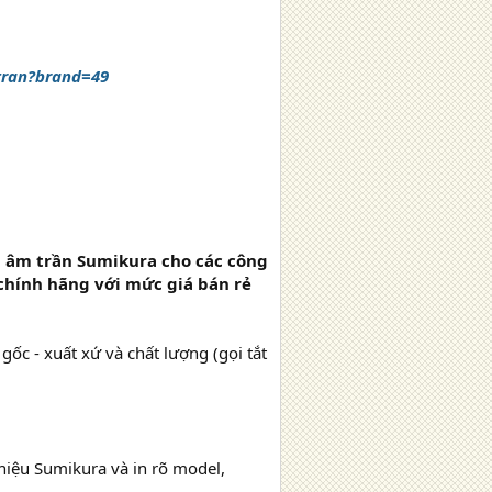
tran?brand=49
a âm trần Sumikura cho các công
g chính hãng với mức giá bán rẻ
c - xuất xứ và chất lượng (gọi tắt
iệu Sumikura và in rõ model,