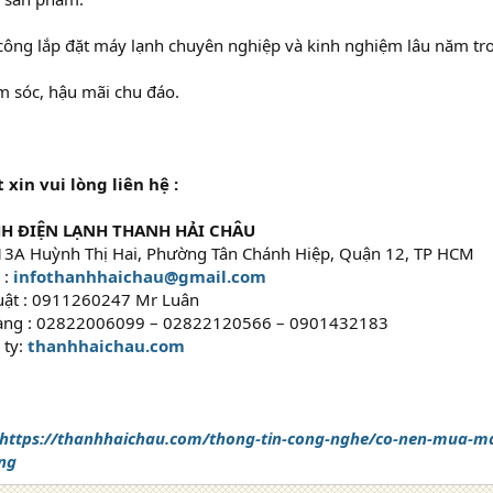
 công lắp đặt máy lạnh chuyên nghiệp và kinh nghiệm lâu năm tro
m sóc, hậu mãi chu đáo.
 xin vui lòng liên hệ :
H ĐIỆN LẠNH THANH HẢI CHÂU
9/13A Huỳnh Thị Hai, Phường Tân Chánh Hiệp, Quận 12, TP HCM
 :
infothanhhaichau@gmail.com
huật : 0911260247 Mr Luân
hàng : 02822006099 – 02822120566 – 0901432183
 ty:
thanhhaichau.com
https://thanhhaichau.com/thong-tin-cong-nghe/co-nen-mua-ma
ng