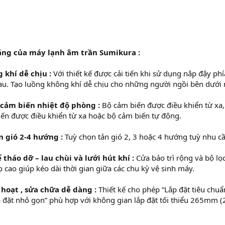
ăng của máy lạnh âm trần Sumikura :
 khí dễ chịu :
Với thiết kế được cải tiến khi sử dụng nắp đậy phí
au. Tạo luồng không khí dễ chịu cho những người ngồi bên dưới 
 cảm biến nhiệt độ phòng :
Bộ cảm biến được điều khiển từ xa,
ến được điều khiển từ xa hoặc bộ cảm biến tự động.
n gió 2-4 hướng :
Tuỳ chọn tản gió 2, 3 hoặc 4 hướng tuỳ nhu c
ể tháo dỡ – lau chùi và lưới hút khí :
Cửa bảo trì rộng và bộ lọc
ọ cao giúp kéo dài thời gian giữa các chu kỳ vệ sinh máy.
h hoạt , sửa chữa dễ dàng :
Thiết kế cho phép “Lắp đặt tiêu chu
 đặt nhỏ gọn” phù hợp với không gian lắp đặt tối thiểu 265mm 