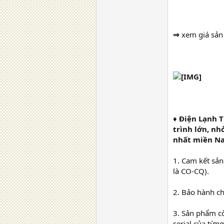
⇒
xem giá sản
♦ Điện Lạnh 
trình lớn, nh
nhất miền N
1. Cam kết sản
là CO-CQ).
2. Bảo hành c
3. Sản phẩm c
serial của từn