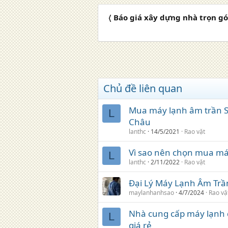
〈 Báo giá xây dựng nhà trọn gó
Chủ đề liên quan
Mua máy lạnh âm trần Su
L
Châu
lanthc
14/5/2021
Rao vặt
Vì sao nên chọn mua má
L
lanthc
2/11/2022
Rao vặt
Đại Lý Máy Lạnh Âm Trầ
maylanhanhsao
4/7/2024
Rao vặ
Nhà cung cấp máy lạnh 
L
giá rẻ