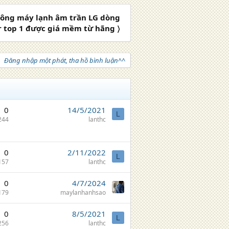
 công máy lạnh âm trần LG dòng
r top 1 được giá mềm từ hãng 〉
Đăng nhập một phát, tha hồ bình luận^^
0
14/5/2021
L
244
lanthc
0
2/11/2022
L
157
lanthc
0
4/7/2024
179
maylanhanhsao
0
8/5/2021
L
256
lanthc