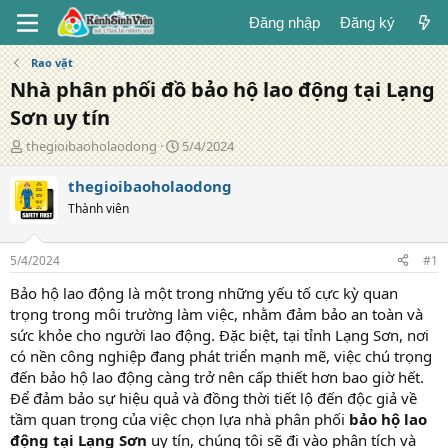
Đăng nhập
Đăng ký
Rao vặt
Nhà phân phối đồ bảo hộ lao động tại Lạng
Sơn uy tín
T
N
thegioibaoholaodong
5/4/2024
á
g
c
à
thegioibaoholaodong
g
y
Thành viên
i
đ
ả
ă
n
5/4/2024
#1
g
Bảo hộ lao động là một trong những yếu tố cực kỳ quan
trọng trong môi trường làm việc, nhằm đảm bảo an toàn và
sức khỏe cho người lao động. Đặc biệt, tại tỉnh Lạng Sơn, nơi
có nền công nghiệp đang phát triển mạnh mẽ, việc chú trọng
đến bảo hộ lao động càng trở nên cấp thiết hơn bao giờ hết.
Để đảm bảo sự hiệu quả và đồng thời tiết lộ đến độc giả về
tầm quan trọng của việc chọn lựa nhà phân phối
bảo hộ lao
động tại Lạng Sơn
uy tín, chúng tôi sẽ đi vào phân tích và