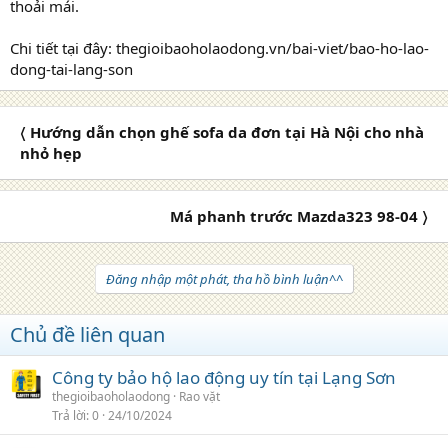
thoải mái.
Chi tiết tại đây: thegioibaoholaodong.vn/bai-viet/bao-ho-lao-
dong-tai-lang-son
〈 Hướng dẫn chọn ghế sofa da đơn tại Hà Nội cho nhà
nhỏ hẹp
Má phanh trước Mazda323 98-04 〉
Đăng nhập một phát, tha hồ bình luận^^
Chủ đề liên quan
Công ty bảo hộ lao động uy tín tại Lạng Sơn
thegioibaoholaodong
Rao vặt
Trả lời
0
24/10/2024