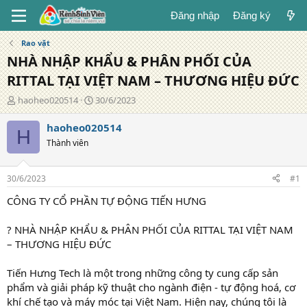
Đăng nhập
Đăng ký
Rao vặt
NHÀ NHẬP KHẨU & PHÂN PHỐI CỦA
RITTAL TẠI VIỆT NAM – THƯƠNG HIỆU ĐỨC
T
N
haoheo020514
30/6/2023
á
g
c
à
haoheo020514
H
g
y
Thành viên
i
đ
ả
ă
n
30/6/2023
#1
g
CÔNG TY CỔ PHẦN TỰ ĐỘNG TIẾN HƯNG
? NHÀ NHẬP KHẨU & PHÂN PHỐI CỦA RITTAL TẠI VIỆT NAM
– THƯƠNG HIỆU ĐỨC
Tiến Hưng Tech là một trong những công ty cung cấp sản
phẩm và giải pháp kỹ thuật cho ngành điện - tự động hoá, cơ
khí chế tạo và máy móc tại Việt Nam. Hiện nay, chúng tôi là