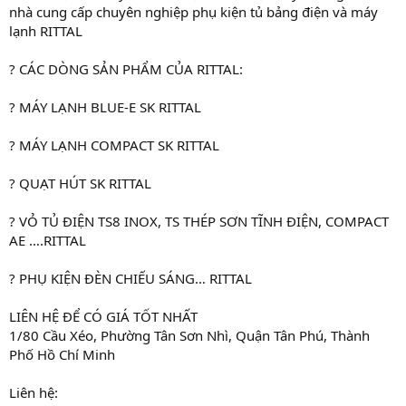
nhà cung cấp chuyên nghiệp phụ kiện tủ bảng điện và máy
lạnh RITTAL
? CÁC DÒNG SẢN PHẨM CỦA RITTAL:
? MÁY LẠNH BLUE-E SK RITTAL
? MÁY LẠNH COMPACT SK RITTAL
? QUẠT HÚT SK RITTAL
? VỎ TỦ ĐIỆN TS8 INOX, TS THÉP SƠN TĨNH ĐIỆN, COMPACT
AE ….RITTAL
? PHỤ KIỆN ĐÈN CHIẾU SÁNG… RITTAL
LIÊN HỆ ĐỂ CÓ GIÁ TỐT NHẤT
1/80 Cầu Xéo, Phường Tân Sơn Nhì, Quận Tân Phú, Thành
Phố Hồ Chí Minh
Liên hệ: