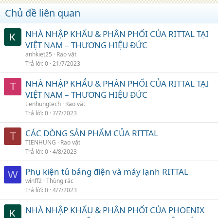
Chủ đề liên quan
NHÀ NHẬP KHẨU & PHÂN PHỐI CỦA RITTAL TẠI
VIỆT NAM – THƯƠNG HIỆU ĐỨC
anhkiet25
Rao vặt
Trả lời
0
21/7/2023
NHÀ NHẬP KHẨU & PHÂN PHỐI CỦA RITTAL TẠI
T
VIỆT NAM – THƯƠNG HIỆU ĐỨC
tienhungtech
Rao vặt
Trả lời
0
7/7/2023
CÁC DÒNG SẢN PHẨM CỦA RITTAL
T
TIENHUNG
Rao vặt
Trả lời
0
4/8/2023
Phụ kiện tủ bảng điện và máy lạnh RITTAL
W
winff2
Thùng rác
Trả lời
0
4/7/2023
NHÀ NHẬP KHẨU & PHÂN PHỐI CỦA PHOENIX