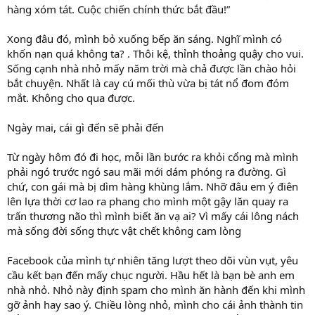
hàng xóm tát. Cuộc chiến chính thức bắt đầu!”
Xong đâu đó, mình bỏ xuống bếp ăn sáng. Nghĩ mình có
khốn nạn quá không ta? . Thôi kệ, thỉnh thoảng quậy cho vui.
Sống cạnh nhà nhỏ mấy năm trời mà chả được lần chào hỏi
bắt chuyện. Nhất là cay cú mối thù vừa bị tát nổ đom đóm
mắt. Không cho qua được.
Ngày mai, cái gì đến sẽ phải đến
Từ ngày hôm đó đi học, mỗi lần bước ra khỏi cổng mà mình
phải ngó trước ngó sau mãi mới dám phóng ra đường. Gì
chứ, con gái mà bị dìm hàng khùng lắm. Nhỡ đâu em ý điên
lên lựa thời cơ lao ra phang cho mình một gậy lăn quay ra
trấn thương não thì mình biết ăn vạ ai? Vì mấy cái lông nách
mà sống đời sống thực vật chết không cam lòng
Facebook của mình tự nhiên tăng lượt theo dõi vùn vụt, yêu
cầu kết bạn đến mấy chục người. Hầu hết là bạn bè anh em
nhà nhỏ. Nhỏ này định spam cho mình ăn hành đến khi mình
gỡ ảnh hay sao ý. Chiều lòng nhỏ, mình cho cái ảnh thành tin