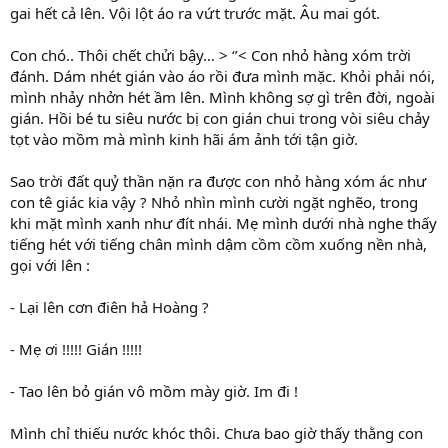
gai hết cả lên. Vội lột áo ra vứt trước mặt. Âu mai gót.
Con chó.. Thôi chết chửi bậy… > ‘’< Con nhỏ hàng xóm trời
đánh. Dám nhét gián vào áo rồi đưa mình mặc. Khỏi phải nói,
mình nhảy nhởn hét ầm lên. Mình không sợ gì trên đời, ngoài
gián. Hồi bé tu siêu nước bị con gián chui trong vòi siêu chảy
tọt vào mồm mà mình kinh hãi ám ảnh tới tận giờ.
Sao trời đất quỷ thần nặn ra được con nhỏ hàng xóm ác như
con tê giác kia vậy ? Nhỏ nhìn mình cười ngặt nghẽo, trong
khi mặt mình xanh như đít nhái. Mẹ mình dưới nhà nghe thấy
tiếng hét với tiếng chân mình dậm cồm cồm xuống nền nhà,
gọi với lên :
- Lại lên cơn điên hả Hoàng ?
- Mẹ ơi !!!!! Gián !!!!!
- Tao lên bỏ gián vô mồm mày giờ. Im đi !
Mình chỉ thiếu nước khóc thôi. Chưa bao giờ thấy thằng con