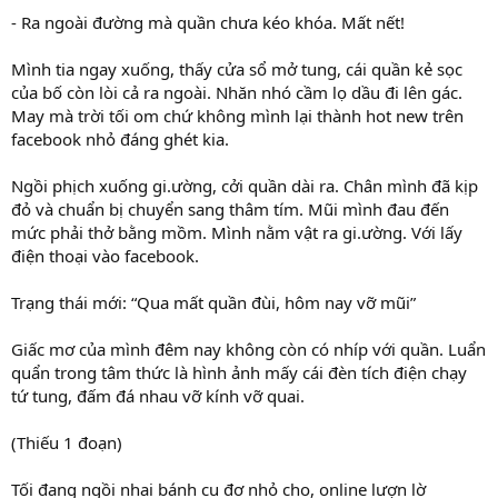
- Ra ngoài đường mà quần chưa kéo khóa. Mất nết!
Mình tia ngay xuống, thấy cửa sổ mở tung, cái quần kẻ sọc
của bố còn lòi cả ra ngoài. Nhăn nhó cầm lọ dầu đi lên gác.
May mà trời tối om chứ không mình lại thành hot new trên
facebook nhỏ đáng ghét kia.
Ngồi phịch xuống gi.ường, cởi quần dài ra. Chân mình đã kịp
đỏ và chuẩn bị chuyển sang thâm tím. Mũi mình đau đến
mức phải thở bằng mồm. Mình nằm vật ra gi.ường. Với lấy
điện thoại vào facebook.
Trạng thái mới: “Qua mất quần đùi, hôm nay vỡ mũi”
Giấc mơ của mình đêm nay không còn có nhíp với quần. Luẩn
quẩn trong tâm thức là hình ảnh mấy cái đèn tích điện chạy
tứ tung, đấm đá nhau vỡ kính vỡ quai.
(Thiếu 1 đoạn)
Tối đang ngồi nhai bánh cu đơ nhỏ cho, online lượn lờ