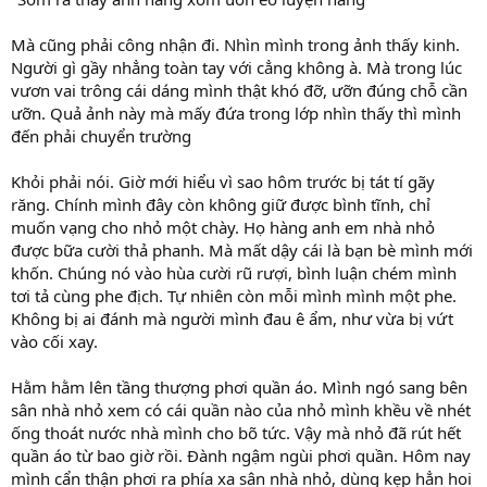
Mà cũng phải công nhận đi. Nhìn mình trong ảnh thấy kinh.
Người gì gầy nhẳng toàn tay với cẳng không à. Mà trong lúc
vươn vai trông cái dáng mình thật khó đỡ, ưỡn đúng chỗ cần
ưỡn. Quả ảnh này mà mấy đứa trong lớp nhìn thấy thì mình
đến phải chuyển trường
Khỏi phải nói. Giờ mới hiểu vì sao hôm trước bị tát tí gãy
răng. Chính mình đây còn không giữ được bình tĩnh, chỉ
muốn vạng cho nhỏ một chày. Họ hàng anh em nhà nhỏ
được bữa cười thả phanh. Mà mất dậy cái là bạn bè mình mới
khốn. Chúng nó vào hùa cười rũ rượi, bình luận chém mình
tơi tả cùng phe địch. Tự nhiên còn mỗi mình mình một phe.
Không bị ai đánh mà người mình đau ê ẩm, như vừa bị vứt
vào cối xay.
Hằm hằm lên tầng thượng phơi quần áo. Mình ngó sang bên
sân nhà nhỏ xem có cái quần nào của nhỏ mình khều về nhét
ống thoát nước nhà mình cho bõ tức. Vậy mà nhỏ đã rút hết
quần áo từ bao giờ rồi. Đành ngậm ngùi phơi quần. Hôm nay
mình cẩn thận phơi ra phía xa sân nhà nhỏ, dùng kẹp hẳn hoi