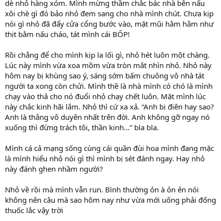
dè nhỏ hàng xóm. Mình mừng thầm chắc bác nhà bên nấu
xôi chè gì đó bảo nhỏ đem sang cho nhà mình chút. Chưa kịp
nói gì nhỏ đã đẩy cửa cổng bước vào, mặt mũi hằm hằm như
thịt bằm nấu cháo, tát mình cái BỐP!
Rồi chẳng để cho mình kịp la lối gì, nhỏ hét luôn một chàng.
Lúc này mình vừa xoa mồm vừa tròn mắt nhìn nhỏ. Nhỏ này
hôm nay bị khùng sao ý, sáng sớm bấm chuông vô nhà tát
người ta xong còn chửi. Mình thề là nhà mình có chó là mình
chạy vào thả cho nó đuổi nhỏ chạy chết luôn. Mặt mình lúc
này chắc kinh hãi lắm. Nhỏ thì cứ xa xả. “Anh bị điên hay sao?
Anh là thằng vô duyên nhất trên đời. Anh không gỡ ngay nó
xuống thì đừng trách tôi, thần kinh…” bla bla.
Mình cá cả mạng sống cùng cái quần đùi hoa mình đang mặc
là mình hiểu nhỏ nói gì thì mình bị sét đánh ngay. Hay nhỏ
này đánh ghen nhầm người?
Nhỏ về rồi mà mình vẫn run. Bình thường ỏn à ỏn ẻn nói
không nên câu mà sao hôm nay như vừa mới uống phải đống
thuốc lắc vậy trời