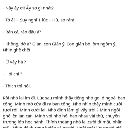
- Này ấy ơi! Ấy sợ gì nhất?
- Tớ á? – Suy nghĩ 1 lúc – Hừ, sợ rán!
- Rán cá, rán đậu á?
- Không, dở à? Gián, con Gián ý. Con gián bò lồm ngồm ý.
Nhìn ghê chết
- Ờ vậy hả ?
- Hỏi chi ?
- Thích thì hỏi.
Rồi nhỏ lại ỉm đi. Lúc sau mình thấy tiếng nhỏ gọi ở ngoài ban
công. Mình mở cửa đi ra ban công. Nhỏ nhìn thấy mình cười
tươi rói. Mình cười lại. Nhỏ định làm gì vậy trời ? Mình ngồi
ghé lên lan can. Mình với nhỏ hỏi han nhau vài thứ, chuyện
trường lớp học hành. Thỉnh thoảng nhỏ lại cười tít mắt, nhăn
mũi. Nhìn dễ thương khiếp cả người. Ngồi một lúc ngoài gió