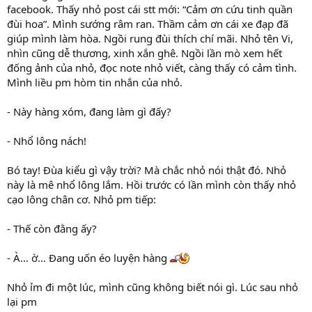
facebook. Thấy nhỏ post cái stt mới: “Cảm ơn cứu tinh quần
đùi hoa”. Mình sướng râm ran. Thầm cảm ơn cái xe đạp đã
giúp mình làm hòa. Ngồi rung đùi thích chí mãi. Nhỏ tên Vi,
nhìn cũng dễ thương, xinh xắn ghê. Ngồi lần mò xem hết
đống ảnh của nhỏ, đọc note nhỏ viết, càng thấy có cảm tình.
Mình liều pm hòm tin nhắn của nhỏ.
- Này hàng xóm, đang làm gì đấy?
- Nhổ lông nách!
Bó tay! Đùa kiểu gì vậy trời? Mà chắc nhỏ nói thật đó. Nhỏ
này là mê nhổ lông lắm. Hồi trước có lần mình còn thấy nhỏ
cạo lông chân cơ. Nhỏ pm tiếp:
- Thế còn đằng ấy?
- À… ờ… Đang uốn éo luyện hàng
Nhỏ ỉm đi một lúc, mình cũng không biết nói gì. Lúc sau nhỏ
lại pm