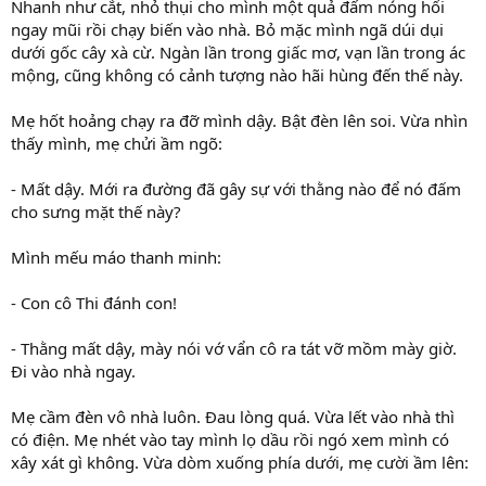
Nhanh như cắt, nhỏ thụi cho mình một quả đấm nóng hổi
ngay mũi rồi chạy biến vào nhà. Bỏ mặc mình ngã dúi dụi
dưới gốc cây xà cừ. Ngàn lần trong giấc mơ, vạn lần trong ác
mộng, cũng không có cảnh tượng nào hãi hùng đến thế này.
Mẹ hốt hoảng chạy ra đỡ mình dậy. Bật đèn lên soi. Vừa nhìn
thấy mình, mẹ chửi ầm ngõ:
- Mất dậy. Mới ra đường đã gây sự với thằng nào để nó đấm
cho sưng mặt thế này?
Mình mếu máo thanh minh:
- Con cô Thi đánh con!
- Thằng mất dậy, mày nói vớ vẩn cô ra tát vỡ mồm mày giờ.
Đi vào nhà ngay.
Mẹ cầm đèn vô nhà luôn. Đau lòng quá. Vừa lết vào nhà thì
có điện. Mẹ nhét vào tay mình lọ dầu rồi ngó xem mình có
xây xát gì không. Vừa dòm xuống phía dưới, mẹ cười ầm lên: