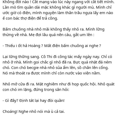
Không đời nào ! Cắt mạng vào lúc này ngang với cắt tiết mình.
Lần mò tìm quần dài mặc không khác gì người mù. Mình chỉ
ước giờ có điện, mình nguyện làm thân trâu ngựa lấy em nào
ế con bác thợ điện để trả công.
Bấm chuông nhà nhỏ mãi không thấy nhỏ ra. Mình lững
thừng về nhà. Mẹ đợi lâu quá nên cáu, gắt um lên :
- Thiếu i ốt hả Hoàng ? Mất điện bấm chuông ai nghe ?
Lại lững thững sang. Cô Thi đi công tác mấy ngày nay. Chỉ có
nhỏ ở nhà. Mình gọi chắc gì nhỏ đã ra. Bực quá nhặt đá ném
chó. Con chó becgie nhà nhỏ sủa ẩm lên, sồ chân lên cổng.
Nó mà thoát ra được mình chỉ còn nước vào viện nằm.
Nhỏ mở cửa đi ra. Mặt nghiêm như đi họp quốc hội. Nhỏ quát
con chó im lặng, đứng trong sân hỏi:
- Gì đây? Định tát lại hay đòi quần!
Choáng! Nghe nhỏ nói mà ù cả tai.