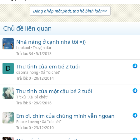
Đăng nhập một phát, tha hồ bình luận^^
Chủ đề liên quan
Nhà nàng ở cạnh nhà tôi =))
heokool
Truyện dài
Trả lời
34
5/1/2013
Thư tình của em bé 2 tuổi
D
daomaihong
Xả "xì chét"
Trả lời
0
20/12/2014
Thư tình của một cậu bé 2 tuổi
Tít xù
Xả "xì chét"
Trả lời
6
29/9/2016
Em ơi, chim của chúng mình vẫn ngoan
Peace Loving
Xả "xì chét"
Trả lời
0
23/12/2010