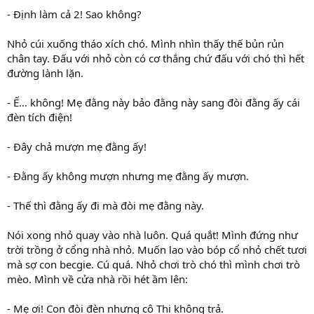
- Định làm cả 2! Sao không?
Nhỏ cúi xuống tháo xích chó. Mình nhìn thấy thế bủn rủn
chân tay. Đấu với nhỏ còn có cơ thắng chứ đấu với chó thì hết
đường lành lặn.
- Ế… không! Mẹ đằng này bảo đằng này sang đòi đằng ấy cái
đèn tích điện!
- Đây chả mượn mẹ đằng ấy!
- Đằng ấy không mượn nhưng mẹ đằng ấy mượn.
- Thế thì đằng ấy đi mà đòi mẹ đằng này.
Nói xong nhỏ quay vào nhà luôn. Quá quắt! Mình đứng như
trời trồng ở cổng nhà nhỏ. Muốn lao vào bóp cổ nhỏ chết tươi
mà sợ con becgie. Cú quá. Nhỏ chơi trò chó thì mình chơi trò
mèo. Mình về cửa nhà rồi hét ầm lên:
- Mẹ ơi! Con đòi đèn nhưng cô Thi không trả.