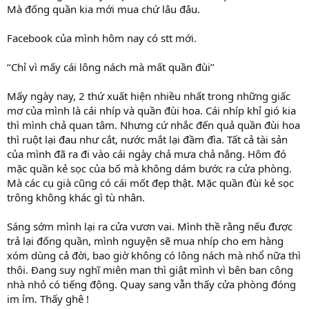
Mà đống quần kia mới mua chứ lâu đâu.
Facebook của mình hôm nay có stt mới.
‘‘Chỉ vì mấy cái lông nách mà mất quần đùi’’
Mấy ngày nay, 2 thứ xuất hiện nhiều nhất trong những giấc
mơ của mình là cái nhíp và quần đùi hoa. Cái nhíp khỉ gió kia
thì mình chả quan tâm. Nhưng cứ nhắc đến quả quần đùi hoa
thì ruột lại đau như cắt, nước mắt lại đầm đìa. Tất cả tài sản
của mình đã ra đi vào cái ngày chả mưa chả nắng. Hôm đó
mặc quần kẻ sọc của bố mà không dám bước ra cửa phòng.
Mà các cụ già cũng có cái mốt đẹp thật. Mặc quần đùi kẻ sọc
trông không khác gì tù nhân.
Sáng sớm mình lại ra cửa vươn vai. Mình thề rằng nếu được
trả lại đống quần, mình nguyện sẽ mua nhíp cho em hàng
xóm dùng cả đời, bao giờ không có lông nách mà nhổ nữa thì
thôi. Đang suy nghĩ miên man thì giật mình vì bên ban công
nhà nhỏ có tiếng động. Quay sang vẫn thấy cửa phòng đóng
im ỉm. Thấy ghê !