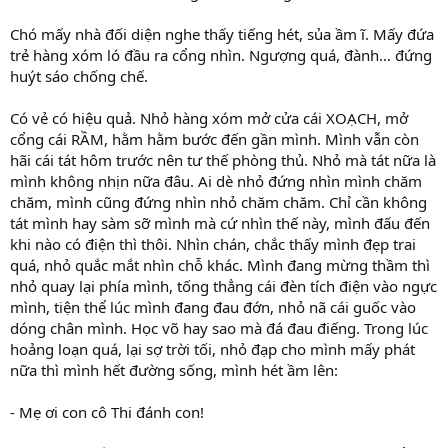
Chó mấy nhà đối diện nghe thấy tiếng hét, sủa ầm ĩ. Mấy đứa
trẻ hàng xóm ló đầu ra cổng nhìn. Ngượng quá, đành… đứng
huýt sáo chống chế.
Có vẻ có hiệu quả. Nhỏ hàng xóm mở cửa cái XOẠCH, mở
cổng cái RẦM, hằm hằm bước đến gần mình. Mình vẫn còn
hãi cái tát hôm trước nên tư thế phòng thủ. Nhỏ mà tát nữa là
mình không nhịn nữa đâu. Ai dè nhỏ đứng nhìn mình chăm
chăm, mình cũng đứng nhìn nhỏ chăm chăm. Chỉ cần không
tát mình hay sàm sỡ mình mà cứ nhìn thế này, mình đấu đến
khi nào có điện thì thôi. Nhìn chán, chắc thấy mình đẹp trai
quá, nhỏ quắc mắt nhìn chỗ khác. Mình đang mừng thầm thì
nhỏ quay lại phía mình, tống thẳng cái đèn tích điện vào ngực
mình, tiện thể lúc mình đang đau đớn, nhỏ nã cái guốc vào
dóng chân mình. Học võ hay sao mà đá đau điếng. Trong lúc
hoảng loạn quá, lại sợ trời tối, nhỏ đạp cho mình mấy phát
nữa thì mình hết đường sống, mình hét ầm lên:
- Mẹ ơi con cô Thi đánh con!