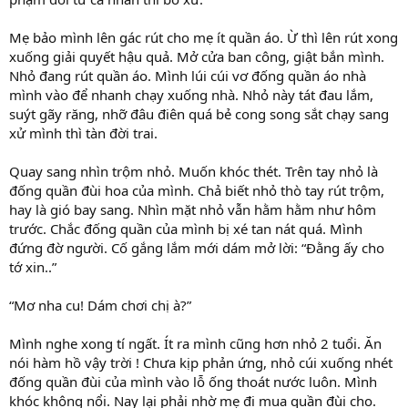
Mẹ bảo mình lên gác rút cho mẹ ít quần áo. Ừ thì lên rút xong
xuống giải quyết hậu quả. Mở cửa ban công, giật bắn mình.
Nhỏ đang rút quần áo. Mình lúi cúi vơ đống quần áo nhà
mình vào để nhanh chạy xuống nhà. Nhỏ này tát đau lắm,
suýt gãy răng, nhỡ đâu điên quá bẻ cong song sắt chạy sang
xử mình thì tàn đời trai.
Quay sang nhìn trộm nhỏ. Muốn khóc thét. Trên tay nhỏ là
đống quần đùi hoa của mình. Chả biết nhỏ thò tay rút trộm,
hay là gió bay sang. Nhìn mặt nhỏ vẫn hằm hằm như hôm
trước. Chắc đống quần của mình bị xé tan nát quá. Mình
đứng đờ người. Cố gắng lắm mới dám mở lời: “Đằng ấy cho
tớ xin..”
“Mơ nha cu! Dám chơi chị à?”
Mình nghe xong tí ngất. Ít ra mình cũng hơn nhỏ 2 tuổi. Ăn
nói hàm hồ vậy trời ! Chưa kịp phản ứng, nhỏ cúi xuống nhét
đống quần đùi của mình vào lỗ ống thoát nước luôn. Mình
khóc không nổi. Nay lại phải nhờ mẹ đi mua quần đùi cho.