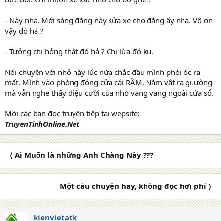
- Này nha. Mới sáng đằng này sửa xe cho đằng ấy nha. Vô ơn
vậy đó hả ?
- Tưởng chị hỏng thật đó hả ? Chị lừa đó ku.
Nói chuyện với nhỏ này lúc nữa chắc đầu mình phòi óc ra
mất. Mình vào phòng đóng cửa cái RẦM. Nằm vật ra gi.ường
mà vẫn nghe thấy điệu cười của nhỏ vang vang ngoài cửa sổ.
Mời các bạn đọc truyện tiếp tại wepsite:
TruyenTinhOnline.Net
〈 Ai Muốn là những Anh Chàng Này ???
Một câu chuyện hay, không đọc hơi phí 〉
kienvietatk