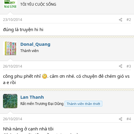
TÔI YÊU CUỘC SỐNG
23/10/2014
#2
đúng là truyện hi hi
Donal_Quang
Thành viên
26/10/2014
#3
công phu phết nhỉ
. cảm ơn nhé. có chuyện đẻ chém gió vs
a e rồi
Lan Thanh
Rất mến Trương Đại Dũng
Thành viên thân thiết
26/10/2014
#4
Nhà nàng ở cạnh nhà tôi