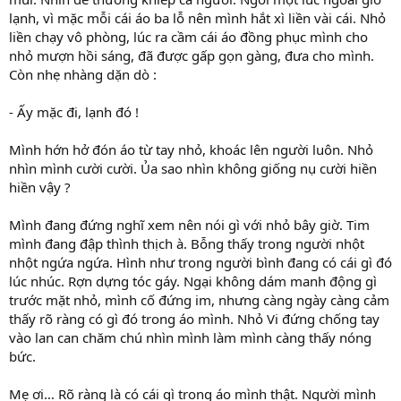
lạnh, vì mặc mỗi cái áo ba lỗ nên mình hắt xì liền vài cái. Nhỏ
liền chạy vô phòng, lúc ra cầm cái áo đồng phục mình cho
nhỏ mượn hồi sáng, đã được gấp gọn gàng, đưa cho mình.
Còn nhẹ nhàng dặn dò :
- Ấy mặc đi, lạnh đó !
Mình hớn hở đón áo từ tay nhỏ, khoác lên người luôn. Nhỏ
nhìn mình cười cười. Ủa sao nhìn không giống nụ cười hiền
hiền vậy ?
Mình đang đứng nghĩ xem nên nói gì với nhỏ bây giờ. Tim
mình đang đập thình thịch à. Bỗng thấy trong người nhột
nhột ngứa ngứa. Hình như trong người bình đang có cái gì đó
lúc nhúc. Rợn dựng tóc gáy. Ngại không dám manh động gì
trước mặt nhỏ, mình cố đứng im, nhưng càng ngày càng cảm
thấy rõ ràng có gì đó trong áo mình. Nhỏ Vi đứng chống tay
vào lan can chăm chú nhìn mình làm mình càng thấy nóng
bức.
Mẹ ơi… Rõ ràng là có cái gì trong áo mình thật. Người mình