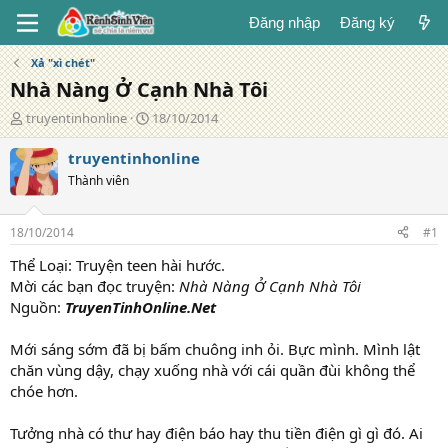
Đăng nhập
Đăng ký
Xả "xì chét"
Nhà Nàng Ở Cạnh Nhà Tôi
T
N
truyentinhonline
18/10/2014
á
g
c
à
truyentinhonline
g
y
Thành viên
i
đ
ả
ă
n
18/10/2014
#1
g
Thể Loại: Truyện teen hài hước.
Mời các bạn đọc truyện:
Nhà Nàng Ở Cạnh Nhà Tôi
Nguồn:
TruyenTinhOnline.Net
Mới sáng sớm đã bị bấm chuông inh ỏi. Bực mình. Mình lật
chăn vùng dậy, chạy xuống nhà với cái quần đùi không thể
chóe hơn.
Tưởng nhà có thư hay điện báo hay thu tiền điện gì gì đó. Ai