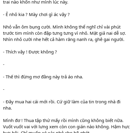
trai nào khốn như mình lúc này.
- Ê nhỏ kia ? Mày chơi gì ác vậy ?
Nhỏ vẫn ôm bụng cười. Mình không thể nghĩ chỉ vài phút
trước tim mình còn đập tưng tưng vì nhỏ. Mặt giả nai dễ sợ.
Nhìn nhỏ cười nhe hết cả hàm răng nanh ra, ghê gai người.
- Thích vậy ! Được không ?
-
- Thế thì đừng mơ đằng này trả áo nha.
-
- Đây mua hai cái mới rồi. Cứ giữ làm của tin trong nhà đi
nha.
Mình đơ ! Thua tập thứ mấy rồi mình cũng không biết nữa.
Vuốt vuốt vai với lưng xem còn con gián nào không. Hậm hực
bực bội. Chỉ muốn xé xác nhỏ cho bõ ghét.