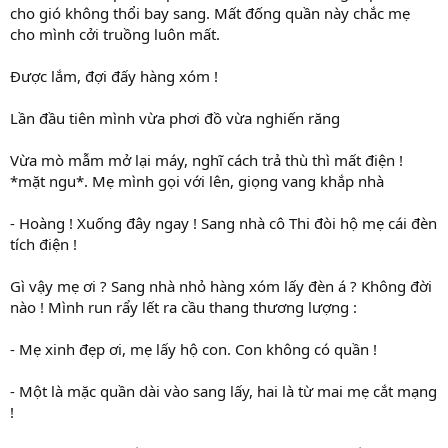
cho gió không thổi bay sang. Mất đống quần này chắc mẹ
cho mình cởi truồng luôn mất.
Được lắm, đợi đấy hàng xóm !
Lần đầu tiên mình vừa phơi đồ vừa nghiến răng
Vừa mò mẫm mở lại máy, nghĩ cách trả thù thì mất điện !
*mặt ngu*. Mẹ mình gọi với lên, giọng vang khắp nhà
- Hoàng ! Xuống đây ngay ! Sang nhà cô Thi đòi hộ mẹ cái đèn
tích điện !
Gì vậy mẹ ơi ? Sang nhà nhỏ hàng xóm lấy đèn á ? Không đời
nào ! Mình run rẩy lết ra cầu thang thương lượng :
- Mẹ xinh đẹp ơi, mẹ lấy hộ con. Con không có quần !
- Một là mặc quần dài vào sang lấy, hai là từ mai mẹ cắt mạng
!