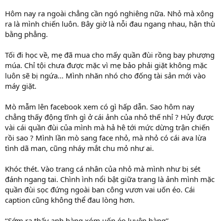
Hôm nay ra ngoài chẳng cần ngó nghiêng nữa. Nhỏ mà xông
ra là mình chiến luôn. Bây giờ là nỗi đau ngang nhau, hận thù
bằng phẳng.
Tối đi học về, mẹ đã mua cho mấy quần đùi rồng bay phượng
múa. Chỉ tội chưa được mặc vì mẹ bảo phải giặt không mặc
luôn sẽ bị ngứa… Mình nhăn nhó cho đống tài sản mới vào
máy giặt.
Mò mẫm lên facebook xem có gì hấp dẫn. Sao hôm nay
chẳng thấy động tĩnh gì ở cái ảnh của nhỏ thế nhỉ ? Hủy được
vài cái quần đùi của mình mà hả hê tới mức dừng trận chiến
rồi sao ? Mình lần mò sang face nhỏ, mà nhỏ có cái ava lừa
tình dã man, cũng nháy mắt chu mỏ như ai.
Khóc thét. Vào trang cá nhân của nhỏ mà mình như bị sét
đánh ngang tai. Chình ình nổi bật giữa trang là ảnh mình mặc
quần đùi sọc đứng ngoài ban công vươn vai uốn éo. Cái
caption cũng không thể đau lòng hơn.
‘‘Sớm ra thấy anh hàng xóm uốn éo luyện hàng’’