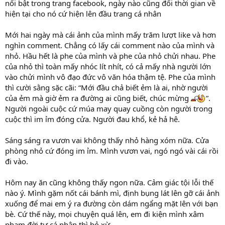
nổi bật trong trang facebook, ngày nào cũng đổi thời gian về
hiện tại cho nó cứ hiện lên đầu trang cá nhân
Mới hai ngày mà cái ảnh của mình mấy trăm lượt like và hơn
nghìn comment. Chẳng có lấy cái comment nào của mình và
nhỏ. Hầu hết là phe của mình và phe của nhỏ chửi nhau. Phe
của nhỏ thì toàn mấy nhóc lít nhít, có cả mấy nhà người lớn
vào chửi mình vô đạo đức vô văn hóa thậm tệ. Phe của mình
thì cười sằng sặc cãi: “Mới đầu chả biết ẻm là ai, nhờ người
của ẻm mà giờ ẻm ra đường ai cũng biết, chúc mừng
”.
Người ngoài cuộc cứ múa may quay cuồng còn người trong
cuộc thì im ỉm đóng cửa. Người đau khổ, kẻ hả hê.
Sáng sáng ra vươn vai không thấy nhỏ hàng xóm nữa. Cửa
phòng nhỏ cứ đóng im ỉm. Mình vươn vai, ngó ngó vài cái rồi
đi vào.
Hôm nay ăn cũng không thấy ngon nữa. Cảm giác tội lỗi thế
nào ý. Mình gặm nốt cái bánh mì, định bụng lát lên gỡ cái ảnh
xuống để mai em ý ra đường còn dám ngẩng mặt lên với bạn
bè. Cứ thế này, mọi chuyện quá lên, em đi kiện mình xâm
phạm đời tư cá nhân thì bỏ xừ.