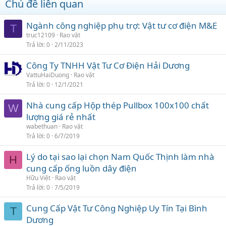
Chủ đề liên quan
Ngành công nghiệp phụ trợ: Vật tư cơ điện M&E
T
truc12109
Rao vặt
Trả lời
0
2/11/2023
Công Ty TNHH Vật Tư Cơ Điện Hải Dương
VattuHaiDuong
Rao vặt
Trả lời
0
12/1/2021
Nhà cung cấp Hộp thép Pullbox 100x100 chất
W
lượng giá rẻ nhất
wabethuan
Rao vặt
Trả lời
0
6/7/2019
Lý do tại sao lại chọn Nam Quốc Thịnh làm nhà
H
cung cấp ống luồn dây điện
Hữu Việt
Rao vặt
Trả lời
0
7/5/2019
Cung Cấp Vật Tư Công Nghiệp Uy Tín Tại Bình
T
Dương