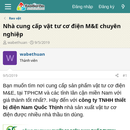
Đăng nhập
Đăng ký
Rao vặt
Nhà cung cấp vật tư cơ điện M&E chuyên
nghiệp
T
N
wabethuan
9/5/2019
á
g
c
à
wabethuan
W
g
y
Thành viên
i
đ
ả
ă
n
9/5/2019
#1
g
Bạn muốn tìm nơi cung cấp sản phẩm vật tư cơ điện
M&E, tại TPHCM và các tỉnh lân cận miền Nam với
giá thành tốt nhất?. Hãy đến với
công ty TNHH thiết
bị điện Nam Quốc Thịnh
nhà sản xuất vật tư cơ
điện được nhiều nhà thầu tin dùng.