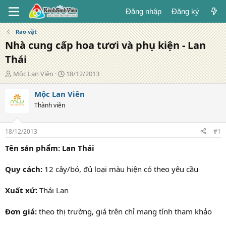
Đăng nhập
Đăng ký
Rao vặt
Nhà cung cấp hoa tươi và phụ kiện - Lan
Thái
T
N
Mộc Lan Viên
18/12/2013
á
g
c
à
Mộc Lan Viên
g
y
Thành viên
i
đ
ả
ă
n
18/12/2013
#1
g
Tên sản phẩm: Lan Thái
Quy cách:
12 cây/bó, đủ loại màu hiện có theo yêu cầu
Xuất xứ:
Thái Lan
Đơn giá:
theo thị trường, giá trên chỉ mang tính tham khảo