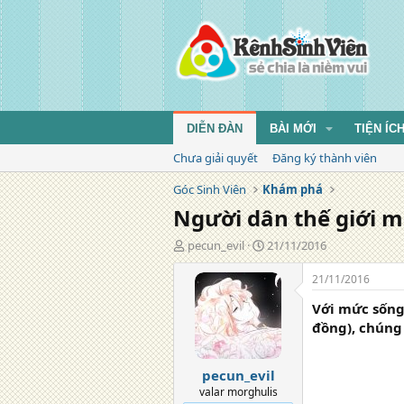
DIỄN ĐÀN
BÀI MỚI
TIỆN ÍC
Chưa giải quyết
Đăng ký thành viên
Góc Sinh Viên
Khám phá
Người dân thế giới m
T
N
pecun_evil
21/11/2016
á
g
c
à
21/11/2016
g
y
Với mức sống 
i
đ
ả
ă
đồng), chúng
n
g
pecun_evil
valar morghulis