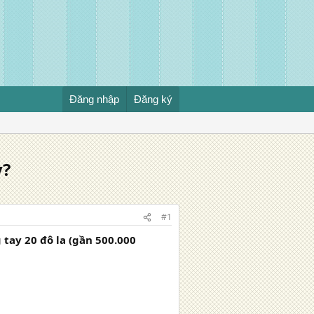
Đăng nhập
Đăng ký
y?
#1
 tay 20 đô la (gần 500.000