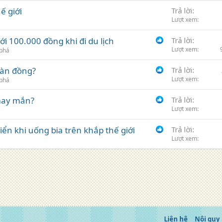
ế giới
Trả lời
Lượt xem
i 100.000 đồng khi đi du lịch
Trả lời
Lượt xem
phá
gàn đồng?
Trả lời
Lượt xem
phá
 may mắn?
Trả lời
Lượt xem
ển khi uống bia trên khắp thế giới
Trả lời
Lượt xem
Liên hệ
Nội quy