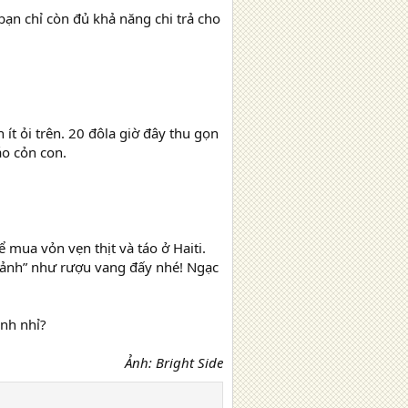
bạn chỉ còn đủ khả năng chi trả cho
 ít ỏi trên. 20 đôla giờ đây thu gọn
áo cỏn con.
 mua vỏn vẹn thịt và táo ở Haiti.
chảnh” như rượu vang đấy nhé! Ngạc
ình nhỉ?
Ảnh: Bright Side