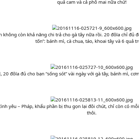
quả cam và cả phô mai nữa chứ!
n không còn khả năng chi trả cho gà tây nữa rồi. 20 đôla chỉ đủ 
tốn”: bánh mì, cà chua, táo, khoai tây và 6 quả t
l, 20 đôla đủ cho bạn “sống sót” vài ngày với gà tây, bánh mì, cơm
tình yêu – Pháp, khẩu phần bị thu gọn lại đôi chút, chỉ còn có mỗ
thôi.