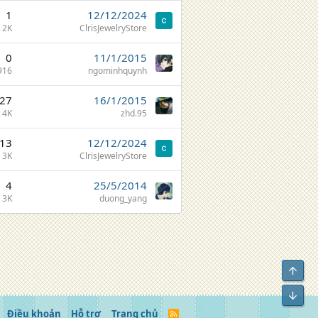
1
12/12/2024
2K
ClrisJewelryStore
0
11/1/2015
916
ngominhquynh
27
16/1/2015
4K
zhd.95
13
12/12/2024
3K
ClrisJewelryStore
4
25/5/2014
3K
duong_yang
Top
Bot
Điều khoản
Hỗ trợ
Trang chủ
R