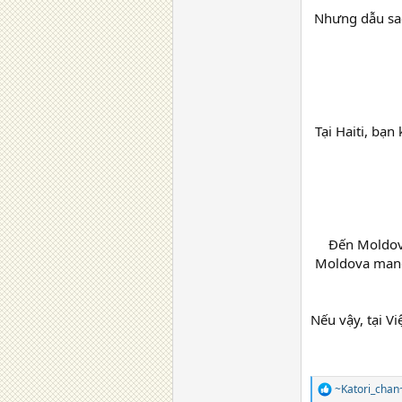
Nhưng dẫu sao 
Tại Haiti, bạn
Đến Moldova
Moldova mang 
Nếu vậy, tại V
~Katori_chan
R