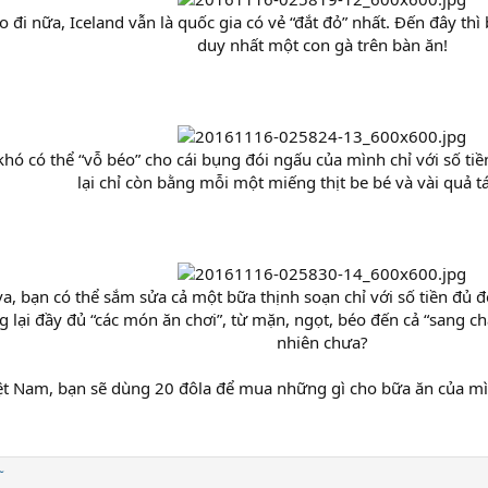
đi nữa, Iceland vẫn là quốc gia có vẻ “đắt đỏ” nhất. Đến đây thì 
duy nhất một con gà trên bàn ăn!
 khó có thể “vỗ béo” cho cái bụng đói ngấu của mình chỉ với số tiền
lại chỉ còn bằng mỗi một miếng thịt be bé và vài quả t
, bạn có thể sắm sửa cả một bữa thịnh soạn chỉ với số tiền đủ để
lại đầy đủ “các món ăn chơi”, từ mặn, ngọt, béo đến cả “sang 
nhiên chưa?​
iệt Nam, bạn sẽ dùng 20 đôla để mua những gì cho bữa ăn của m
~