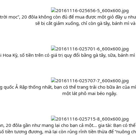
 trời mọc”, 20 đôla không còn đủ để mua được một giỏ đầy ụ như
sẽ bị cắt giảm xuống, chỉ còn gà tây, bánh mì và
i Hoa Kỳ, số tiền trên có giá trị quy đổi bằng gà tây, sữa, bánh mì
g quốc Ả Rập thống nhất, bạn có thể trang trải cho bữa ăn của mì
một lát phô mai béo ngậy.
an, 20 đôla gần như mang lại cho bạn cả một... gia tài: Bạn có th
số tiền tương đương, mà lại còn rủng rỉnh tiền thừa để “nuông chi