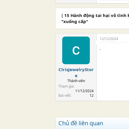
e
a
c
〈 15 Hành động tai hại vô tình
t
i
"xuống cấp"
o
n
s
12/12/2024
:
.
ClrisJewelryStor
e
Thành viên
Tham gia
11/12/2024
Bài viết
12
Chủ đề liên quan