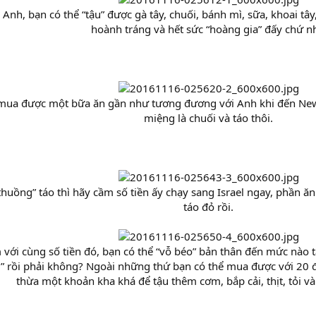
nh, bạn có thể “tậu” được gà tây, chuối, bánh mì, sữa, khoai tây
hoành tráng và hết sức “hoàng gia” đấy chứ n
mua được một bữa ăn gần như tương đương với Anh khi đến New
miệng là chuối và táo thôi.
huồng” táo thì hãy cầm số tiền ấy chạy sang Israel ngay, phần ăn
táo đỏ rồi.
với cùng số tiền đó, bạn có thể “vỗ béo” bản thân đến mức nào t
” rồi phải không? Ngoài những thứ bạn có thể mua được với 20 đô
thừa một khoản kha khá để tậu thêm cơm, bắp cải, thịt, tỏi v