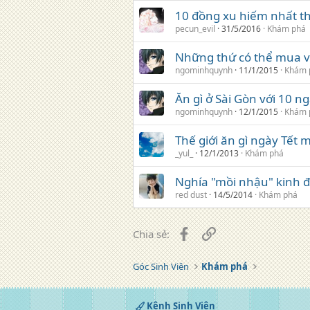
10 đồng xu hiếm nhất th
pecun_evil
31/5/2016
Khám phá
Những thứ có thể mua vớ
ngominhquynh
11/1/2015
Khám 
Ăn gì ở Sài Gòn với 10 n
ngominhquynh
12/1/2015
Khám 
Thế giới ăn gì ngày Tết
_yul_
12/1/2013
Khám phá
Nghía "mồi nhậu" kinh đi
red dust
14/5/2014
Khám phá
Facebook
Liên kết
Chia sẻ:
Góc Sinh Viên
Khám phá
Kênh Sinh Viên