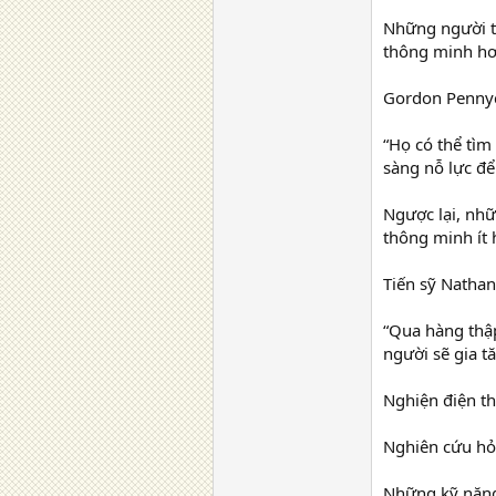
Những người tư
thông minh hơ
Gordon Pennyco
“Họ có thể tìm
sàng nỗ lực để
Ngược lại, nhữ
thông minh ít 
Tiến sỹ Nathani
“Qua hàng thập
người sẽ gia t
Nghiện điện t
Nghiên cứu hỏi
Những kỹ năng 