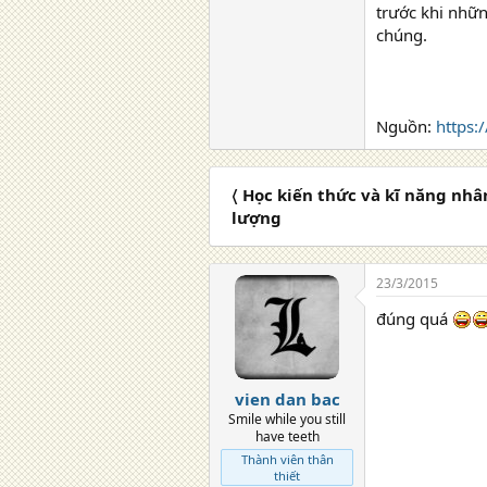
trước khi nhữ
chúng.
Nguồn:
https:
〈 Học kiến thức và kĩ năng nhân
lượng
23/3/2015
đúng quá
vien dan bac
Smile while you still
have teeth
Thành viên thân
thiết