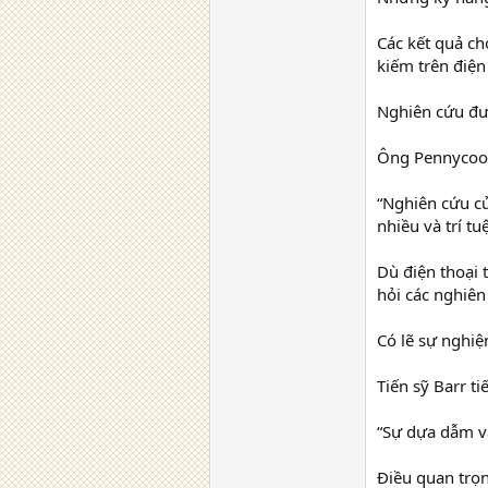
Các kết quả ch
kiếm trên điện
Nghiên cứu đượ
Ông Pennycook
“Nghiên cứu củ
nhiều và trí tu
Dù điện thoại 
hỏi các nghiên
Có lẽ sự nghi
Tiến sỹ Barr ti
“Sự dựa dẫm và
Điều quan trọn