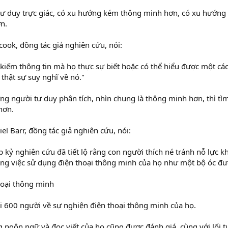
 duy trực giác, có xu hướng kém thông minh hơn, có xu hướng t
n.
ok, đồng tác giả nghiên cứu, nói:
 kiếm thông tin mà họ thực sự biết hoặc có thể hiểu được một cá
 thật sự suy nghĩ về nó."
ng người tư duy phân tích, nhìn chung là thông minh hơn, thì tìm
hơn.
el Barr, đồng tác giả nghiên cứu, nói:
 kỷ nghiên cứu đã tiết lộ rằng con người thích né tránh nỗ lực k
ăng việc sử dụng điện thoại thông minh của họ như một bộ óc đ
hoại thông minh
 600 người về sự nghiện điện thoại thông minh của họ.
ngôn ngữ và đọc viết của họ cũng được đánh giá, cùng với lối t