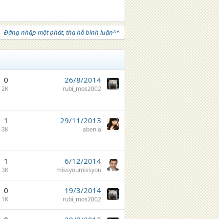
Đăng nhập một phát, tha hồ bình luận^^
0
26/8/2014
2K
rubi_mos2002
1
29/11/2013
3K
abenla
1
6/12/2014
3K
missyoumissyou
0
19/3/2014
1K
rubi_mos2002