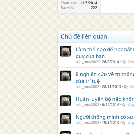
Tham gia
11/5/2014
Bài viết
222
Chủ đề liên quan
Làm thế nào để học bất k
duy của bạn
rubi_mos2002
26/8/2014
Kỹ nă
8 nghiên cứu về trí thô
của trí tuệ
rubi_mos2002
28/11/2013
Kỹ n
Huấn luyện bộ não khô
rubi_mos2002
6/12/2014
Kỹ nă
Người thông minh có xu
rubi_mos2002
19/3/2014
Kỹ nă