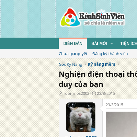
DIỄN ĐÀN
BÀI MỚI
TIỆN ÍC
Chưa giải quyết
Đăng ký thành viên
Góc Kỹ Năng
Kỹ năng mềm
Nghiện điện thoại t
duy của bạn
T
N
rubi_mos2002
23/3/2015
á
g
c
à
23/3/2015
g
y
i
đ
ả
ă
n
g