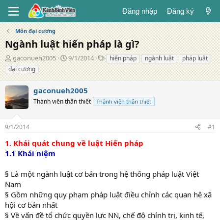
Đăng nhập
Đăng ký
Môn đại cương
Ngành luật hiến pháp là gì?
T
N
T
gaconueh2005
9/1/2014
hiến pháp
ngành luật
pháp luật
á
g
ừ
đại cương
c
à
k
g
y
h
gaconueh2005
i
đ
ó
ả
Thành viên thân thiết
ă
a
Thành viên thân thiết
n
g
9/1/2014
#1
1. Khái quát chung về luật Hiến pháp
1.1 Khái niệm
§ Là một ngành luật cơ bản trong hệ thống pháp luật Việt
Nam
§ Gồm những quy phạm pháp luật điều chỉnh các quan hệ xã
hội cơ bản nhất
§ Về vấn đề tổ chức quyền lực NN, chế độ chính trị, kinh tế,