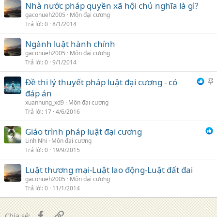
Nhà nước pháp quyền xã hội chủ nghĩa là gì?
gaconueh2005
Môn đại cương
Trả lời
0
8/1/2014
Ngành luật hành chính
gaconueh2005
Môn đại cương
Trả lời
0
9/1/2014
Đề thi lý thuyết pháp luật đại cương - có
h
đáp án
i
xuanhung_xd9
Môn đại cương
Trả lời
17
4/6/2016
Giáo trình pháp luật đại cương
Linh Nhi
Môn đại cương
Trả lời
0
19/9/2015
Luật thương mại-Luật lao động-Luật đất đai
gaconueh2005
Môn đại cương
Trả lời
0
11/1/2014
Facebook
Liên kết
Chia sẻ: