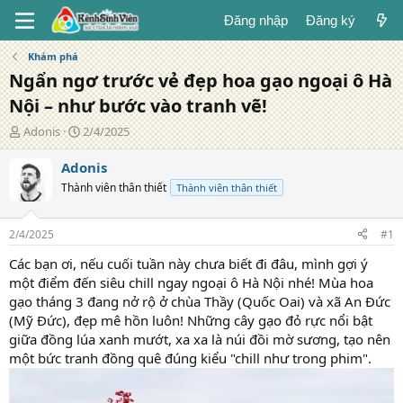
Đăng nhập
Đăng ký
Khám phá
Ngẩn ngơ trước vẻ đẹp hoa gạo ngoại ô Hà
Nội – như bước vào tranh vẽ!
T
N
Adonis
2/4/2025
á
g
c
à
Adonis
g
y
Thành viên thân thiết
Thành viên thân thiết
i
đ
ả
ă
n
2/4/2025
#1
g
Các bạn ơi, nếu cuối tuần này chưa biết đi đâu, mình gợi ý
một điểm đến siêu chill ngay ngoại ô Hà Nội nhé! Mùa hoa
gạo tháng 3 đang nở rộ ở chùa Thầy (Quốc Oai) và xã An Đức
(Mỹ Đức), đẹp mê hồn luôn! Những cây gạo đỏ rực nổi bật
giữa đồng lúa xanh mướt, xa xa là núi đồi mờ sương, tạo nên
một bức tranh đồng quê đúng kiểu "chill như trong phim".