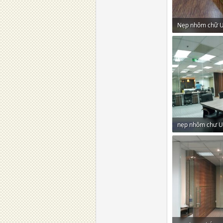
Nẹp nhôm chữ U 
427,9 KB · Lượt 
nẹp nhôm chư U
443,1 KB · Lượt 