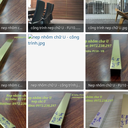
Nẹp đồng chữ U, nẹp nhôm chữ U.jpg
công trình nẹp chữ U - FU10...jpg
công trình nẹp chữ U.jpg
xem: 39
461,4 KB · Lượt xem: 33
532,3 KB · Lượt xem: 30
Nẹp đồng chữ U, nẹp nhôm chữ U.jpg
nẹp nhôm chữ U - công trình.jpg
xem: 33
423,5 KB · Lượt xem: 37
436,5 KB · Lượt xem: 28