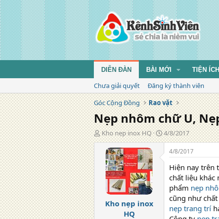
DIỄN ĐÀN
BÀI MỚI
TIỆN ÍC
Chưa giải quyết
Đăng ký thành viên
Góc Cộng Đồng
Rao vặt
Nẹp nhôm chữ U, Nẹp 
T
N
Kho nẹp inox HQ
4/8/2017
á
g
c
à
4/8/2017
g
y
Hiện nay trên 
i
đ
ả
ă
chất liệu khác
n
phẩm
nẹp nhô
g
cũng như chất
Kho nẹp inox
nẹp trang trí
ha
HQ
Công ty
nẹp tr