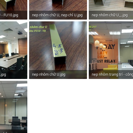
- FU10.jpg
nẹp nhôm chữ U, nẹp chỉ U.jpg
nẹp nhôm chữ U,,,.jpg
xem: 39
459,7 KB · Lượt xem: 26
101,6 KB · Lượt xem: 29
.jpg
nẹp nhôm chữ U.jpg
xem: 37
425,1 KB · Lượt xem: 32
402,7 KB · Lượt xem: 28