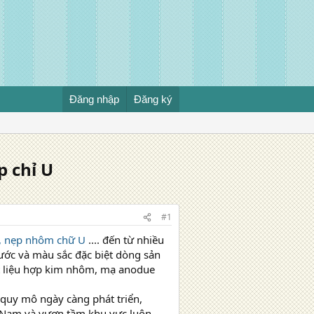
Đăng nhập
Đăng ký
p chỉ U
#1
U, nẹp nhôm chữ U
.... đến từ nhiều
hước và màu sắc đặc biệt dòng sản
t liệu hợp kim nhôm, mạ anodue
 quy mô ngày càng phát triển,
ệt Nam và vươn tầm khu vực luôn