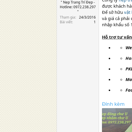
" Nẹp Trang Trí Đẹp -
được khách hàn
Hotline: 0972.238.297
"
Để sở hữu
vật 
Tham gia
24/3/2016
và giá cả phả
Bài viết
1
nhập khẩu số 1
Hỗ trợ tư vấ
We
Hot
PK
Ma
Fa
Đính kèm