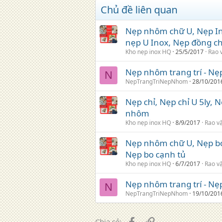
Chủ đề liên quan
Nẹp nhôm chữ U, Nẹp Ino
nẹp U Inox, Nẹp đồng c
Kho nẹp inox HQ
25/5/2017
Rao 
Nẹp nhôm trang trí - Nẹ
N
NẹpTrangTriNepNhom
28/10/201
Nẹp chỉ, Nẹp chỉ U 5ly,
nhôm
Kho nẹp inox HQ
8/9/2017
Rao v
Nẹp nhôm chữ U, Nẹp bo
Nẹp bo cạnh tủ
Kho nẹp inox HQ
6/7/2017
Rao v
Nẹp nhôm trang trí - Nẹ
N
NẹpTrangTriNepNhom
19/10/201
Facebook
Liên kết
Chia sẻ: