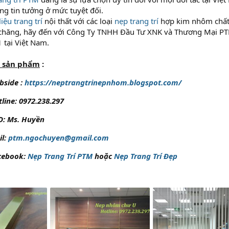
g tin tưởng ở mức tuyệt đối.
liệu trang trí
nội thất với các loại
nẹp trang trí
hợp kim nhôm chất
i chăng, hãy đến với Công Ty TNHH Đầu Tư XNK và Thương Mại P
 tại Việt Nam.
n sản phẩm
:
bside :
https://neptrangtrinepnhom.blogspot.com/
line:
0972.238.297
D:
Ms. Huyền
il:
ptm.ngochuyen@gmail.com
cebook:
Nẹp Trang Trí PTM
hoặc
Nẹp Trang Trí Đẹp