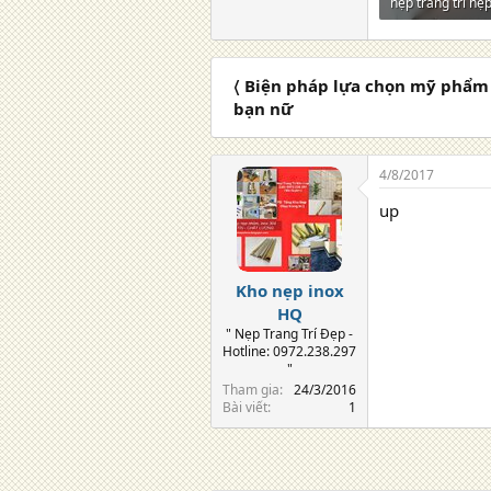
nẹp trang trí nẹ
211,8 KB · Lượt 
〈 Biện pháp lựa chọn mỹ phẩm
bạn nữ
4/8/2017
up
Kho nẹp inox
HQ
" Nẹp Trang Trí Đẹp -
Hotline: 0972.238.297
"
Tham gia
24/3/2016
Bài viết
1