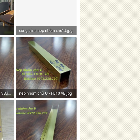
công trình nẹp nhôm chữ U.jpg
406,7 KB · Lượt xem: 33
Nẹp nhôm chữ U - FU10 - VB.jpg
nẹp nhôm chữ U - FU10 VB.jpg
380,9 KB · Lượt xem: 35