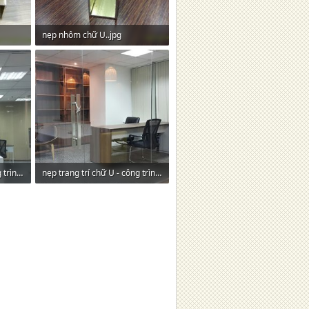
nẹp nhôm chữ U..jpg
409,4 KB · Lượt xem: 28
nẹp nhôm trang trí - công trình.jpg
nẹp trang trí chữ U - công trình.jpg
477 KB · Lượt xem: 30