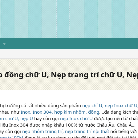
H
đồng chữ U, Nẹp trang trí chữ U, Nẹ
thị trường có rất nhiều dòng sản phẩm
nẹp chỉ U, nẹp Inox chữ 
 nhau như:
Inox, Inox 304, hợp kim nhôm, đồng
....đa dạng kích t
m chữ U, nẹp U
hay còn gọi
nẹp Inox chữ U
được tạo nên từ chấ
 liệu Inox 304 được nhập khẩu 100% từ nước Châu Âu, Châu Á...
y còn gọi
nẹp nhôm trang trí, nẹp trang trí nội thất
nổi tiếng với
ang trí PTM
đang là sự lựa chọn uy tín đối với mọi đối tác tại Vi