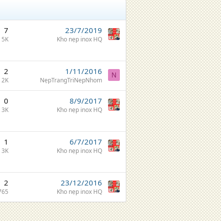
7
23/7/2019
5K
Kho nẹp inox HQ
2
1/11/2016
N
2K
NẹpTrangTriNepNhom
0
8/9/2017
3K
Kho nẹp inox HQ
1
6/7/2017
3K
Kho nẹp inox HQ
2
23/12/2016
765
Kho nẹp inox HQ