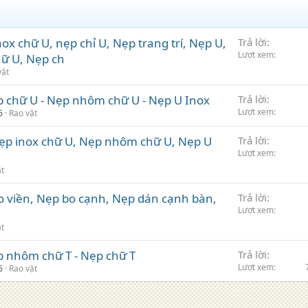
x chữ U, nẹp chỉ U, Nẹp trang trí, Nẹp U,
Trả lời
Lượt xem
hữ U, Nẹp ch
vặt
p chữ U - Nẹp nhôm chữ U - Nẹp U Inox
Trả lời
Lượt xem
6
Rao vặt
 Nẹp inox chữ U, Nẹp nhôm chữ U, Nẹp U
Trả lời
Lượt xem
ặt
 viền, Nẹp bo cạnh, Nẹp dán cạnh bàn,
Trả lời
Lượt xem
ặt
p nhôm chữ T - Nẹp chữ T
Trả lời
Lượt xem
6
Rao vặt