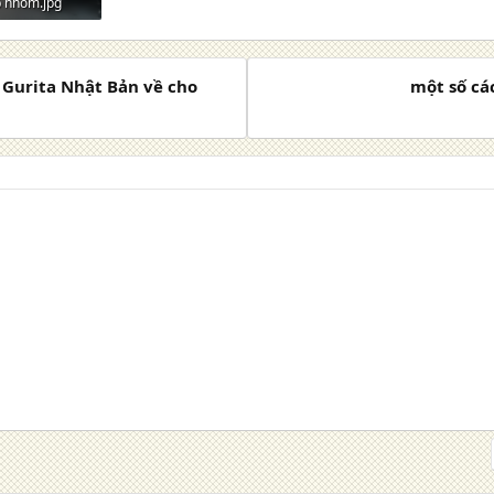
p nhôm.jpg
xem: 36
 Gurita Nhật Bản về cho
một số các