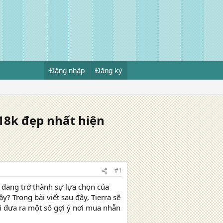
Đăng nhập
Đăng ký
8k đẹp nhất hiện
#1
 đang trở thành sự lựa chọn của
? Trong bài viết sau đây, Tierra sẽ
i đưa ra một số gợi ý nơi mua nhẫn