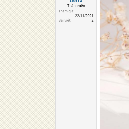
tierra
Thành viên
Tham gia
22/11/2021
Bài viết
2