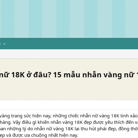
H
ữ 18K ở đâu? 15 mẫu nhẫn vàng nữ 1
 vàng trang sức hiện nay, những chiếc nhẫn nữ vàng 18K tinh xảo
hàng. Vậy điều gì khiến nhẫn vàng 18K đẹp được yêu thích đến vậy
ạn những lý do nhẫn nữ vàng 18K lại thu hút phái đẹp, đồng thờ
ẹp và được ưa chuộng nhất hiện nay.