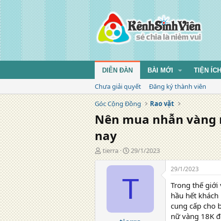
DIỄN ĐÀN
BÀI MỚI
TIỆN ÍC
Chưa giải quyết
Đăng ký thành viên
Góc Cộng Đồng
Rao vặt
Nên mua nhẫn vàng n
nay
T
N
tierra
29/1/2023
á
g
c
à
29/1/2023
g
y
T
Trong thế giới
i
đ
ả
ă
hầu hết khách 
n
cung cấp cho b
g
nữ vàng 18K đ