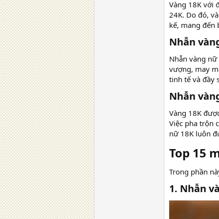
Vàng 18K với đ
24K. Do đó, và
kế, mang đến 
Nhẫn vàng
Nhẫn vàng nữ 
vượng, may mắn
tinh tế và đầy 
Nhẫn vàng
Vàng 18K được
Việc pha trộn 
nữ 18K luôn đư
Top 15 
Trong phần nà
1. Nhẫn v