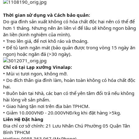
Thời gian sử dụng và Cách bảo quản:
Do gia đình sản xuất không có hóa chất độc hại nên có thể để
hơn 1 tháng. Nhưng nên ăn liền vì để lâu sẽ không ngon bằng
ăn liền (kinh nghiệm của mình).
• Treo lên giá, để nơi khô ráo và thoáng.
• Để tủ lạnh ngăn mát (bảo quản được trong vòng 15 ngày ăn
ngon) hoặc ngăn đá (>30 ngày).
Chỉ có tại Lạp xưởng Vinalap:
• Mùi vị tươi ngon, không mỡ.
• Do đích thân gia đình làm, hoàn toàn không có hóa chất độc
hại.
• Buôn bán tại Nhà, các bạn có thể yên tâm đổi trả nếu không
hài lòng về sản phẩm.
• Giao hàng tận nơi trên địa bàn TPHCM.
• Giảm 10.000VNĐ - 20.000VNĐ/kg khi đặt hàng >5kg.
Liên Hệ Đặt hàng
Địa chỉ cơ sở chính: 21 Lưu Nhân Chú Phường 05 Quận Tân
Bình TPHCM
Hotline: 0988 363 967 (Mr.Phong)