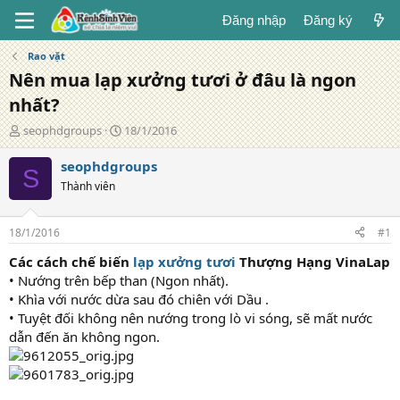
Đăng nhập
Đăng ký
Rao vặt
Nên mua lạp xưởng tươi ở đâu là ngon
nhất?
T
N
seophdgroups
18/1/2016
á
g
c
à
seophdgroups
S
g
y
Thành viên
i
đ
ả
ă
n
18/1/2016
#1
g
Các cách chế biến
lạp xưởng tươi
Thượng Hạng VinaLap
• Nướng trên bếp than (Ngon nhất).
• Khìa với nước dừa sau đó chiên với Dầu .
• Tuyệt đối không nên nướng trong lò vi sóng, sẽ mất nước
dẫn đến ăn không ngon.