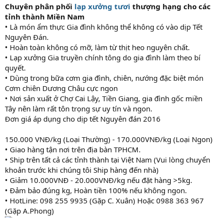
Chuyên phân phối
lạp xưởng tươi
thượng hạng cho các
tỉnh thành Miền Nam
• Là món ẩm thực Gia đình không thể không có vào dịp Tết
Nguyên Đán.
• Hoàn toàn không có mỡ, làm từ thịt heo nguyên chất.
• Lạp xưởng Gia truyền chính tông do gia đình làm theo bí
quyết.
• Dùng trong bữa cơm gia đình, chiên, nướng đặc biệt món
Cơm chiên Dương Châu cực ngon
• Nơi sản xuất ở Chợ Cai Lậy, Tiền Giang, gia đình gốc miền
Tây nên làm rất tôn trọng sự uy tín và ngon.
Đơn giá áp dụng cho dịp tết Nguyên đán 2016
150.000 VNĐ/kg (Loại Thường) - 170.000VNĐ/kg (Loại Ngon)
• Giao hàng tận nơi trên địa bàn TPHCM.
• Ship trên tất cả các tỉnh thành tại Việt Nam (Vui lòng chuyển
khoản trước khi chúng tôi Ship hàng đến nhà)
• Giảm 10.000VNĐ - 20.000VNĐ/kg nếu đặt hàng >5kg.
• Đảm bảo đúng kg, Hoàn tiền 100% nếu không ngon.
• HotLine: 098 255 9935 (Gặp C. Xuân) Hoặc 0988 363 967
(Gặp A.Phong)