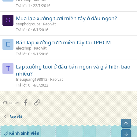
Trả lời
1
22/1/2016
Mua lạp xưởng tươi miền tây ở đâu ngon?
S
seophdgroups
Rao vặt
Trả lời
0
6/1/2016
Bán lạp xưởng tươi miền tây tại TPHCM
E
elecshop
Rao vặt
Trả lời
0
9/1/2016
Lạp xưởng tươi ở đâu bán ngon và giá hiện bao
T
nhiêu?
trieuquang198812
Rao vặt
Trả lời
0
4/8/2022
Facebook
Liên kết
Chia sẻ:
Rao vặt
Top
Kênh Sinh Viên
Bot