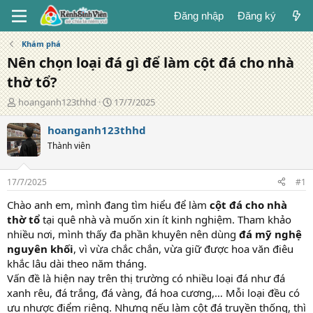
Đăng nhập
Đăng ký
Khám phá
Nên chọn loại đá gì để làm cột đá cho nhà
thờ tổ?
T
N
hoanganh123thhd
17/7/2025
á
g
c
à
hoanganh123thhd
g
y
Thành viên
i
đ
ả
ă
n
17/7/2025
#1
g
Chào anh em, mình đang tìm hiểu để làm
cột đá cho nhà
thờ tổ
tại quê nhà và muốn xin ít kinh nghiệm. Tham khảo
nhiều nơi, mình thấy đa phần khuyên nên dùng
đá mỹ nghệ
nguyên khối
, vì vừa chắc chắn, vừa giữ được hoa văn điêu
khắc lâu dài theo năm tháng.
Vấn đề là hiện nay trên thị trường có nhiều loại đá như đá
xanh rêu, đá trắng, đá vàng, đá hoa cương,… Mỗi loại đều có
ưu nhược điểm riêng. Nhưng nếu làm cột đá truyền thống, thì