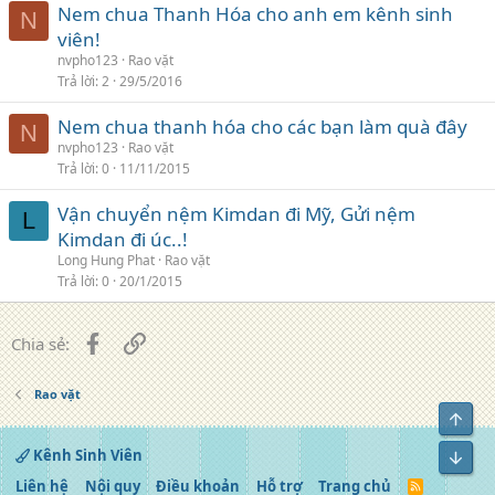
Nem chua Thanh Hóa cho anh em kênh sinh
N
viên!
nvpho123
Rao vặt
Trả lời
2
29/5/2016
Nem chua thanh hóa cho các bạn làm quà đây
N
nvpho123
Rao vặt
Trả lời
0
11/11/2015
Vận chuyển nệm Kimdan đi Mỹ, Gửi nệm
L
Kimdan đi úc..!
Long Hung Phat
Rao vặt
Trả lời
0
20/1/2015
Facebook
Liên kết
Chia sẻ:
Rao vặt
Top
Kênh Sinh Viên
Bot
Liên hệ
Nội quy
Điều khoản
Hỗ trợ
Trang chủ
R