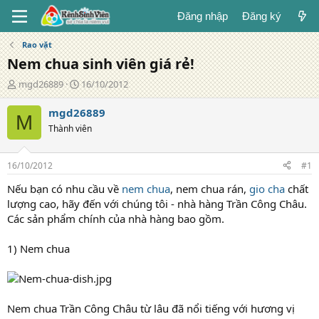
Đăng nhập
Đăng ký
Rao vặt
Nem chua sinh viên giá rẻ!
T
N
mgd26889
16/10/2012
á
g
c
à
mgd26889
M
g
y
Thành viên
i
đ
ả
ă
n
16/10/2012
#1
g
Nếu bạn có nhu cầu về
nem chua
, nem chua rán,
gio cha
chất
lượng cao, hãy đến với chúng tôi - nhà hàng Trần Công Châu.
Các sản phẩm chính của nhà hàng bao gồm.
1) Nem chua
Nem chua Trần Công Châu từ lâu đã nổi tiếng với hương vị