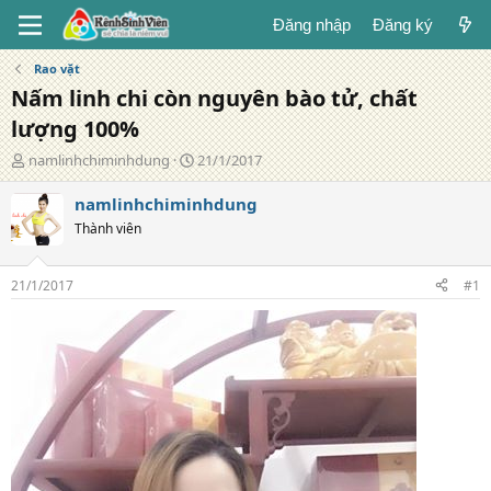
Đăng nhập
Đăng ký
Rao vặt
Nấm linh chi còn nguyên bào tử, chất
lượng 100%
T
N
namlinhchiminhdung
21/1/2017
á
g
c
à
namlinhchiminhdung
g
y
Thành viên
i
đ
ả
ă
n
21/1/2017
#1
g