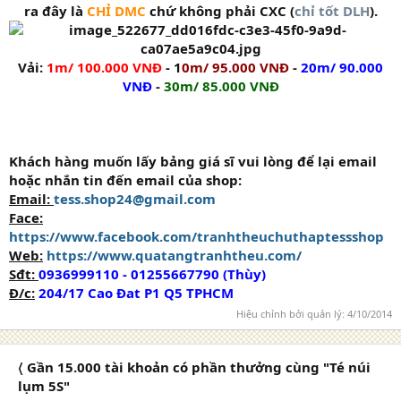
ra đây là
CHỈ DMC
chứ không phải CXC (
chỉ tốt DLH
).
Vải:
1m/ 100.000 VNĐ
- 1
0m/ 95.000 VNĐ
-
20m/ 90.000
VNĐ
-
30m/ 85.000 VNĐ
Khách hàng muốn lấy bảng giá sĩ vui lòng để lại email
hoặc nhắn tin đến email của shop:
Email:
tess.shop24@gmail.com
Face:
https://www.facebook.com/tranhtheuchuthaptessshop
Web:
https://www.quatangtranhtheu.com/
Sđt:
0936999110 - 01255667790 (Thùy)
Đ/c:
204/17 Cao Đat P1 Q5 TPHCM
Hiệu chỉnh bởi quản lý:
4/10/2014
〈 Gần 15.000 tài khoản có phần thưởng cùng "Té núi
lụm 5S"