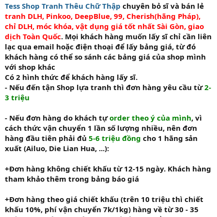
Tess Shop Tranh Thêu Chữ Thập
chuyên bỏ sĩ và bán lẻ
tranh DLH, Pinkoo, DeepBlue, 99, Cherish(hãng Pháp),
chỉ DLH, móc khóa, vật dụng giá tốt nhất Sài Gòn, giao
dịch Toàn Quốc
. Mọi khách hàng muốn lấy sĩ chỉ cần liên
lạc qua email hoặc điện thoại để lấy bảng giá, từ đó
khách hàng có thể so sánh các bảng giá của shop mình
với shop khác
Có 2 hình thức để khách hàng lấy sĩ.
- Nếu đến tận Shop lựa tranh thì đơn hàng yêu cầu từ
2-
3 triệu
- Nếu đơn hàng do khách tự
order theo ý của mình
, vì
cách thức vận chuyển 1 lần số lượng nhiều, nên đơn
hàng đầu tiên phải đủ
5-6 triệu đồng
cho 1 hãng sản
xuất (Ailuo, Die Lian Hua, ...):
+Đơn hàng không chiết khấu từ 12-15 ngày. Khách hàng
tham khảo thêm trong bảng báo giá
+Đơn hàng theo giá chiết khấu (trên 10 triệu thì chiết
khấu 10%, phí vận chuyển 7k/1kg) hàng về từ 30 - 35