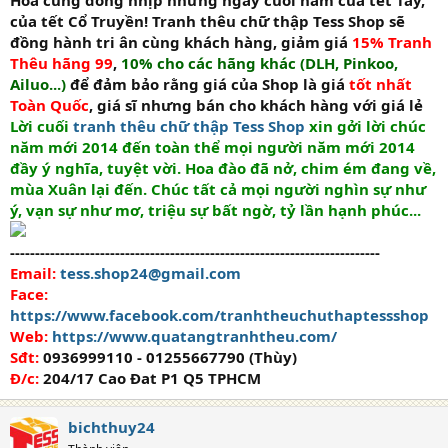
Hòa cùng dòng nhịp những ngày cuối năm của tết Tây,
của tết Cổ Truyền! Tranh thêu chữ thập Tess Shop sẽ
đồng hành tri ân cùng khách hàng, giảm giá
15% Tranh
Thêu hãng 99
,
10% cho các hãng khác (DLH, Pinkoo,
Ailuo...)
để đảm bảo rằng giá của Shop là giá
tốt nhất
Toàn Quốc
, giá sĩ nhưng bán cho khách hàng với giá lẻ
Lời cuối
tranh thêu chữ thập Tess Shop
xin gởi lời chúc
năm mới 2014 đến toàn thể mọi người năm mới 2014
đầy ý nghĩa, tuyệt vời. Hoa đào đã nở, chim ém đang về,
mùa Xuân lại đến. Chúc tất cả mọi người nghìn sự như
ý, vạn sự như mơ, triệu sự bất ngờ, tỷ lần hạnh phúc...
--------------------------------------------------------------------------
Email:
tess.shop24@gmail.com
Face:
https://www.facebook.com/tranhtheuchuthaptessshop
Web:
https://www.quatangtranhtheu.com/
Sđt:
0936999110 - 01255667790 (Thùy)
Đ/c:
204/17 Cao Đat P1 Q5 TPHCM
bichthuy24