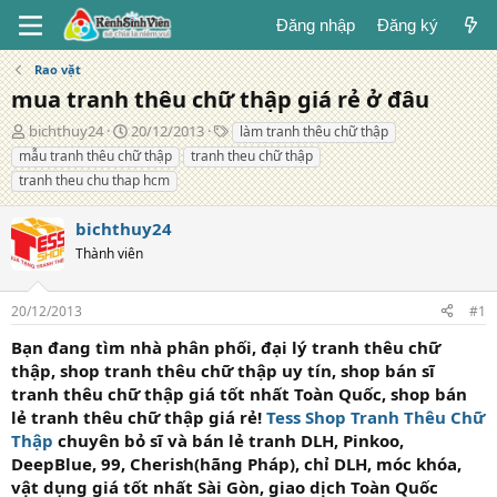
Đăng nhập
Đăng ký
Rao vặt
mua tranh thêu chữ thập giá rẻ ở đâu
T
N
T
bichthuy24
20/12/2013
làm tranh thêu chữ thập
á
g
ừ
mẫu tranh thêu chữ thập
tranh theu chữ thập
c
à
k
tranh theu chu thap hcm
g
y
h
i
đ
ó
bichthuy24
ả
ă
a
n
Thành viên
g
20/12/2013
#1
Bạn đang tìm nhà phân phối, đại lý tranh thêu chữ
thập, shop tranh thêu chữ thập uy tín, shop bán sĩ
tranh thêu chữ thập giá tốt nhất Toàn Quốc, shop bán
lẻ tranh thêu chữ thập giá rẻ!
Tess Shop Tranh Thêu Chữ
Thập
chuyên bỏ sĩ và bán lẻ tranh DLH, Pinkoo,
DeepBlue, 99, Cherish(hãng Pháp), chỉ DLH, móc khóa,
vật dụng giá tốt nhất Sài Gòn, giao dịch Toàn Quốc