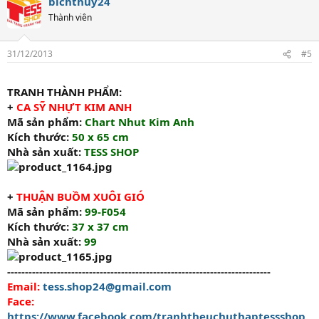
bichthuy24
Thành viên
31/12/2013
#5
TRANH THÀNH PHẨM:
+
CA SỸ NHỰT KIM ANH
Mã sản phẩm:
Chart Nhut Kim Anh
Kích thước:
50 x 65 cm
Nhà sản xuất:
TESS SHOP
+
THUẬN BUỒM XUÔI GIÓ
Mã sản phẩm:
99-F054
Kích thước:
37 x 37 cm
Nhà sản xuất:
99
--------------------------------------------------------------------------
Email:
tess.shop24@gmail.com
Face:
https://www.facebook.com/tranhtheuchuthaptessshop