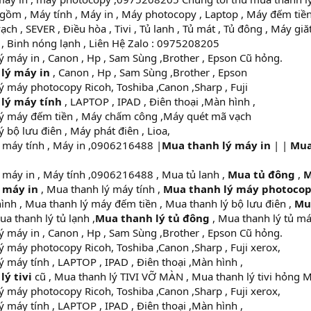
 gồm , Máy tính , Máy in , Máy photocopy , Laptop , Máy đếm tiề
h , SEVER , Điều hòa , Tivi , Tủ lanh , Tủ mát , Tủ đông , Máy giăt 
 , Binh nóng lạnh , Liên Hệ Zalo : 0975208205
 máy in , Canon , Hp , Sam Sùng ,Brother , Epson Cũ hỏng.
lý máy in
, Canon , Hp , Sam Sùng ,Brother , Epson
 máy photocopy Ricoh, Toshiba ,Canon ,Sharp , Fuji
lý máy tính
, LAPTOP , IPAD , Điên thoại ,Màn hình ,
ý máy đếm tiền , Máy chấm công ,Máy quét mã vạch
 bộ lưu điên , Máy phát điên , Lioa,
máy tính , Máy in ,0906216488 |
Mua thanh lý máy in
| |
Mua
máy in , Máy tính ,0906216488 , Mua tủ lanh ,
Mua tủ đông
,
M
 máy in
, Mua thanh lý máy tính ,
Mua thanh lý máy photoco
ình , Mua thanh lý máy đếm tiền , Mua thanh lý bộ lưu điên ,
Mu
ua thanh lý tủ lạnh ,
Mua thanh lý tủ đông
, Mua thanh lý tủ má
 máy in , Canon , Hp , Sam Sùng ,Brother , Epson Cũ hỏng.
 máy photocopy Ricoh, Toshiba ,Canon ,Sharp , Fuji xerox,
 máy tính , LAPTOP , IPAD , Điên thoại ,Màn hình ,
ý tivi
cũ , Mua thanh lý TIVI VỠ MÀN , Mua thanh lý tivi hỏng 
 máy photocopy Ricoh, Toshiba ,Canon ,Sharp , Fuji xerox,
 máy tính , LAPTOP , IPAD , Điên thoại ,Màn hình ,