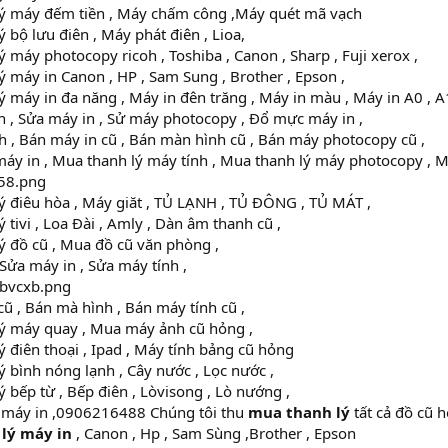
ý máy đếm tiền , Máy chấm công ,Máy quét mã vạch
 bộ lưu điên , Máy phát điên , Lioa,
 máy photocopy ricoh , Toshiba , Canon , Sharp , Fuji xerox ,
 máy in Canon , HP , Sam Sung , Brother , Epson ,
 máy in đa năng , Máy in đên trăng , Máy in màu , Máy in A0 , A
 , Sửa máy in , Sử máy photocopy , Đổ mực máy in ,
 , Bán máy in cũ , Bán màn hình cũ , Bán máy photocopy cũ ,
áy in , Mua thanh lý máy tính , Mua thanh lý máy photocopy , 
 điêu hòa , Máy giăt , TỦ LẠNH , TỦ ĐÔNG , TỦ MÁT ,
 tivi , Loa Đài , Amly , Dàn âm thanh cũ ,
ý đồ cũ , Mua đồ cũ văn phòng ,
Sửa máy in , Sửa máy tính ,
ũ , Bán mà hình , Bán máy tính cũ ,
ý máy quay , Mua máy ảnh cũ hỏng ,
 điên thoại , Ipad , Máy tính bảng cũ hỏng
 bình nóng lạnh , Cây nước , Lọc nước ,
 bếp từ , Bếp điên , Lòvisong , Lò nướng ,
máy in ,0906216488 Chúng tôi thu
mua thanh lý
tất cả đồ cũ 
lý máy in
, Canon , Hp , Sam Sùng ,Brother , Epson