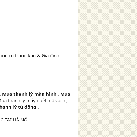
hỏng có trong kho & Gia đinh
,
Mua thanh lý màn hình
,
Mua
ua thanh lý máy quét mã vạch ,
hanh lý tủ đông
,
NG TẠI HÀ NỘ