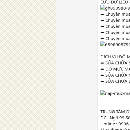
CỨU DỮ LIỆU 
➡ Chuyên mua t
➡ Chuyên mua t
➡ Chuyên mua t
➡ Chuyên mua t
➡ Chuyên mua t
DỊCH VỤ ĐỔ M
➡ SỬA CHỮA M
➡ ĐỔ MƯC MÁY
➡ SỬA CHỮA M
➡ SỬA CHỮA L
TRUNG TÂM D
DC : Ngõ 99 S
Hotline : 090
Mua thanh lý 