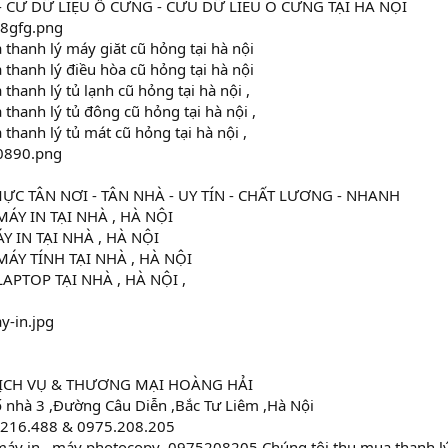
- CỨ DỮ LIỆU Ổ CỨNG - CỨU DỮ LIEU Ô CỨNG TẠI HÀ NỘI
hanh lý máy giăt cũ hỏng tại hà nội
hanh lý điều hòa cũ hỏng tại hà nội
hanh lý tủ lạnh cũ hỏng tại hà nội ,
hanh lý tủ đông cũ hỏng tại hà nội ,
hanh lý tủ mát cũ hỏng tại hà nội ,
ỰC TÂN NƠI - TÂN NHÀ - UY TÍN - CHẤT LƯƠNG - NHANH
ÁY IN TẠI NHÀ , HÀ NỘI
 IN TẠI NHÀ , HÀ NỘI
ÁY TÍNH TẠI NHÀ , HÀ NỘI
APTOP TẠI NHÀ , HÀ NỘI ,
ỊCH VỤ & THƯƠNG MẠI HOÀNG HẢI
ố nhà 3 ,Đường Câu Diễn ,Bắc Tư Liêm ,Hà Nội
6.216.488 & 0975.208.205
máy in , máy photocopy ,0975208205 Chúng tôi thu mua thanh lý 