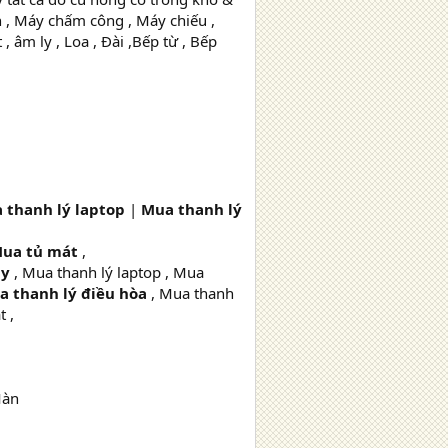
n , Máy chấm công , Máy chiếu ,
, âm ly , Loa , Đài ,Bếp từ , Bếp
 thanh lý laptop
|
Mua thanh lý
ua tủ mát
,
py
, Mua thanh lý laptop , Mua
a thanh lý điều hòa
, Mua thanh
t ,
Màn