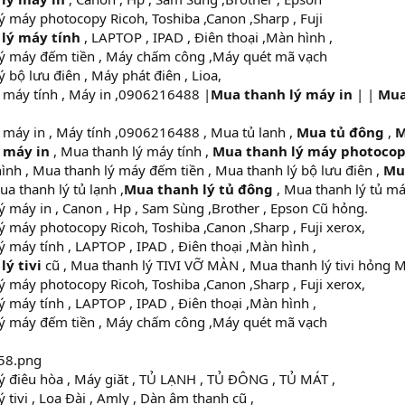
 máy photocopy Ricoh, Toshiba ,Canon ,Sharp , Fuji
lý máy tính
, LAPTOP , IPAD , Điên thoại ,Màn hình ,
ý máy đếm tiền , Máy chấm công ,Máy quét mã vạch
 bộ lưu điên , Máy phát điên , Lioa,
máy tính , Máy in ,0906216488 |
Mua thanh lý máy in
| |
Mua
máy in , Máy tính ,0906216488 , Mua tủ lanh ,
Mua tủ đông
,
M
 máy in
, Mua thanh lý máy tính ,
Mua thanh lý máy photoco
ình , Mua thanh lý máy đếm tiền , Mua thanh lý bộ lưu điên ,
Mu
ua thanh lý tủ lạnh ,
Mua thanh lý tủ đông
, Mua thanh lý tủ má
 máy in , Canon , Hp , Sam Sùng ,Brother , Epson Cũ hỏng.
 máy photocopy Ricoh, Toshiba ,Canon ,Sharp , Fuji xerox,
 máy tính , LAPTOP , IPAD , Điên thoại ,Màn hình ,
ý tivi
cũ , Mua thanh lý TIVI VỠ MÀN , Mua thanh lý tivi hỏng 
 máy photocopy Ricoh, Toshiba ,Canon ,Sharp , Fuji xerox,
 máy tính , LAPTOP , IPAD , Điên thoại ,Màn hình ,
ý máy đếm tiền , Máy chấm công ,Máy quét mã vạch
 điêu hòa , Máy giăt , TỦ LẠNH , TỦ ĐÔNG , TỦ MÁT ,
 tivi , Loa Đài , Amly , Dàn âm thanh cũ ,