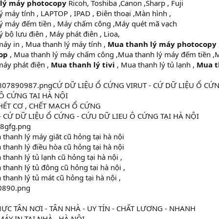
 lý máy photocopy
Ricoh, Toshiba ,Canon ,Sharp , Fuji
 máy tính , LAPTOP , IPAD , Điên thoại ,Màn hình ,
ý máy đếm tiền , Máy chấm công ,Máy quét mã vạch
 bộ lưu điên , Máy phát điên , Lioa,
áy in , Mua thanh lý máy tính ,
Mua thanh lý máy photocopy
top
, Mua thanh lý máy chấm công ,Mua thanh lý máy đếm tiền ,M
máy phát điện ,
Mua thanh lý tivi
, Mua thanh lý tủ lạnh ,
Mua t
CỨ DỮ LIỆU Ổ CỨNG VIRUT - CỨ DỮ LIỆU Ổ CỨ
Ô CỨNG TẠI HÀ NỘI
HẾT CƠ , CHẾT MẠCH Ổ CỨNG
- CỨ DỮ LIỆU Ổ CỨNG - CỨU DỮ LIEU Ô CỨNG TẠI HÀ NỘI
hanh lý máy giăt cũ hỏng tại hà nội
hanh lý điều hòa cũ hỏng tại hà nội
hanh lý tủ lạnh cũ hỏng tại hà nội ,
hanh lý tủ đông cũ hỏng tại hà nội ,
hanh lý tủ mát cũ hỏng tại hà nội ,
ỰC TÂN NƠI - TÂN NHÀ - UY TÍN - CHẤT LƯƠNG - NHANH
ÁY IN TẠI NHÀ , HÀ NỘI