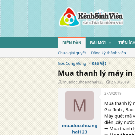
DIỄN ĐÀN
BÀI MỚI
TIỆN ÍC
Chưa giải quyết
Đăng ký thành viên
Góc Cộng Đồng
Rao vặt
Mua thanh lý máy in 
T
N
muadocuhoanghai123
27/3/2019
á
g
c
à
27/3/2019
g
y
M
Mua thanh lý 
i
đ
ả
ă
Gia đinh , Bao
n
Máy quét mã vạc
g
điên ,cây nước
muadocuhoang
➡ Mua thanh lý
hai123
➡
Mua thanh 