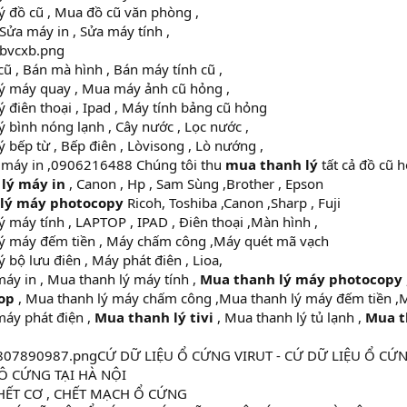
ý đồ cũ , Mua đồ cũ văn phòng ,
Sửa máy in , Sửa máy tính ,
ũ , Bán mà hình , Bán máy tính cũ ,
ý máy quay , Mua máy ảnh cũ hỏng ,
 điên thoại , Ipad , Máy tính bảng cũ hỏng
 bình nóng lạnh , Cây nước , Lọc nước ,
 bếp từ , Bếp điên , Lòvisong , Lò nướng ,
máy in ,0906216488 Chúng tôi thu
mua thanh lý
tất cả đồ cũ 
lý máy in
, Canon , Hp , Sam Sùng ,Brother , Epson
 lý máy photocopy
Ricoh, Toshiba ,Canon ,Sharp , Fuji
 máy tính , LAPTOP , IPAD , Điên thoại ,Màn hình ,
ý máy đếm tiền , Máy chấm công ,Máy quét mã vạch
 bộ lưu điên , Máy phát điên , Lioa,
áy in , Mua thanh lý máy tính ,
Mua thanh lý máy photocopy
top
, Mua thanh lý máy chấm công ,Mua thanh lý máy đếm tiền ,M
máy phát điện ,
Mua thanh lý tivi
, Mua thanh lý tủ lạnh ,
Mua t
CỨ DỮ LIỆU Ổ CỨNG VIRUT - CỨ DỮ LIỆU Ổ CỨ
Ô CỨNG TẠI HÀ NỘI
HẾT CƠ , CHẾT MẠCH Ổ CỨNG