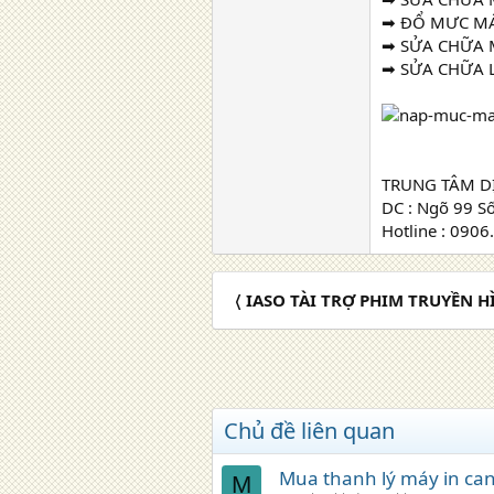
➡ ĐỔ MƯC MÁY
➡ SỬA CHỮA M
➡ SỬA CHỮA L
TRUNG TÂM D
DC : Ngõ 99 S
Hotline : 090
〈 IASO TÀI TRỢ PHIM TRUYỀN 
Chủ đề liên quan
Mua thanh lý máy in can
M