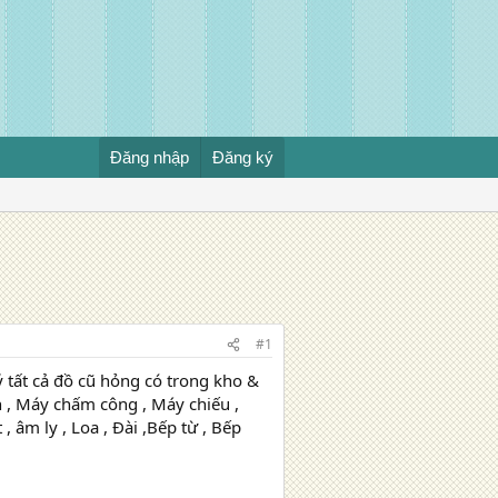
Đăng nhập
Đăng ký
#1
tất cả đồ cũ hỏng có trong kho &
n , Máy chấm công , Máy chiếu ,
, âm ly , Loa , Đài ,Bếp từ , Bếp