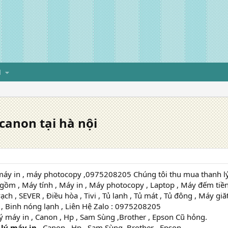
H
canon tại hà nội
máy in , máy photocopy ,0975208205 Chúng tôi thu mua thanh lý 
 gồm , Máy tính , Máy in , Máy photocopy , Laptop , Máy đếm tiề
h , SEVER , Điều hòa , Tivi , Tủ lanh , Tủ mát , Tủ đông , Máy giăt 
 , Binh nóng lạnh , Liên Hệ Zalo : 0975208205
 máy in , Canon , Hp , Sam Sùng ,Brother , Epson Cũ hỏng.
lý máy in
, Canon , Hp , Sam Sùng ,Brother , Epson