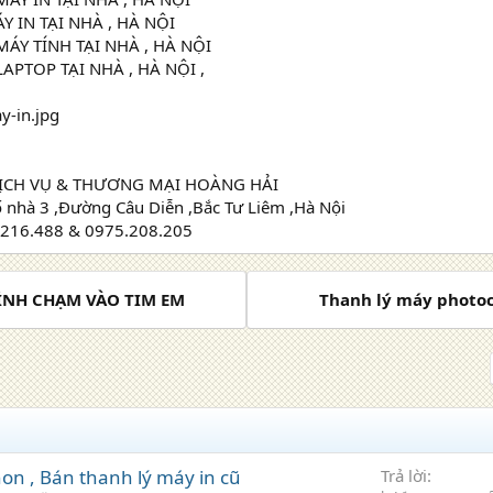
 IN TẠI NHÀ , HÀ NỘI
ÁY TÍNH TẠI NHÀ , HÀ NỘI
APTOP TẠI NHÀ , HÀ NỘI ,
ỊCH VỤ & THƯƠNG MẠI HOÀNG HẢI
ố nhà 3 ,Đường Câu Diễn ,Bắc Tư Liêm ,Hà Nội
6.216.488 & 0975.208.205
HÌNH CHẠM VÀO TIM EM
Thanh lý máy photoco
on , Bán thanh lý máy in cũ
Trả lời