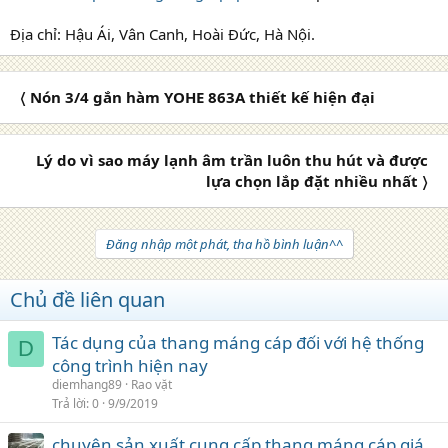
Địa chỉ: Hậu Ái, Vân Canh, Hoài Đức, Hà Nội.
〈 Nón 3/4 gắn hàm YOHE 863A thiết kế hiện đại
Lý do vì sao máy lạnh âm trần luôn thu hút và được
lựa chọn lắp đặt nhiều nhất 〉
Đăng nhập một phát, tha hồ bình luận^^
Chủ đề liên quan
Tác dụng của thang máng cáp đối với hệ thống
D
công trình hiện nay
diemhang89
Rao vặt
Trả lời
0
9/9/2019
chuyên sản xuất cung cấp thang máng cáp giá