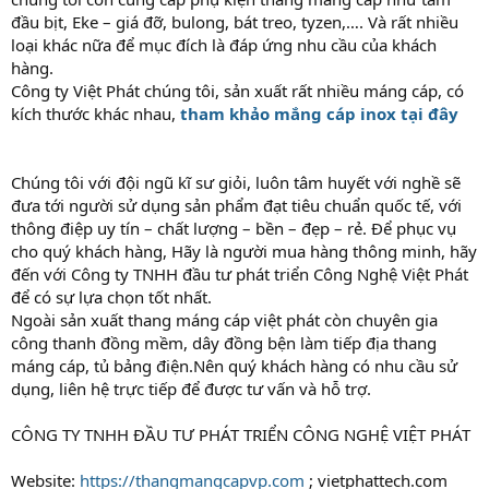
đầu bịt, Eke – giá đỡ, bulong, bát treo, tyzen,…. Và rất nhiều
loại khác nữa để mục đích là đáp ứng nhu cầu của khách
hàng.
Công ty Việt Phát chúng tôi, sản xuất rất nhiều máng cáp, có
kích thước khác nhau,
tham khảo mắng cáp inox tại đây
Chúng tôi với đội ngũ kĩ sư giỏi, luôn tâm huyết với nghề sẽ
đưa tới người sử dụng sản phẩm đạt tiêu chuẩn quốc tế, với
thông điệp uy tín – chất lượng – bền – đẹp – rẻ. Để phục vụ
cho quý khách hàng, Hãy là người mua hàng thông minh, hãy
đến với Công ty TNHH đầu tư phát triển Công Nghệ Việt Phát
để có sự lựa chọn tốt nhất.
Ngoài sản xuất thang máng cáp việt phát còn chuyên gia
công thanh đồng mềm, dây đồng bện làm tiếp địa thang
máng cáp, tủ bảng điện.Nên quý khách hàng có nhu cầu sử
dụng, liên hệ trực tiếp để được tư vấn và hỗ trợ.
CÔNG TY TNHH ĐẦU TƯ PHÁT TRIỂN CÔNG NGHỆ VIỆT PHÁT
Website:
https://thangmangcapvp.com
; vietphattech.com