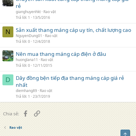
rẻ
gianghuyenhkt
Rao vặt
Trả lời
1
13/5/2016
Sản xuất thang máng cáp uy tín, chất lượng cao
N
NguyenDung01
Rao vặt
Trả lời
0
12/4/2018
Nên mua thang máng cáp điện ở đâu
huonglana11
Rao vặt
Trả lời
0
12/11/2015
Dây đồng bện tiếp địa thang máng cáp giá rẻ
D
nhất
diemhang89
Rao vặt
Trả lời
1
23/7/2019
Facebook
Liên kết
Chia sẻ:
Rao vặt
Top