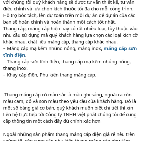
với chúng tôi quý khách hàng sẽ được tư vấn thiết kế, tư vấn
điều chỉnh và lựa chọn kích thước tối đa cho mỗi công trình.
Hỗ trợ bóc tách, lên dự toán trên mỗi dự án để dự án của các
bạn sẽ hoàn chỉnh và hoàn thành một cách tốt nhất.
Thang cáp, máng cáp hiện nay có rất nhiều loại, tùy thuộc vào
nhu cầu sử dụng mà quý khách hàng lựa chọn các loại kích cỡ
khác nhau, chất liệu máng cáp, thang cáp khác nhau.
– Máng cáp mạ kẽm nhúng nóng, máng inox,
máng cáp sơn
tĩnh điện
.
– Thang cáp sơn tĩnh điện, thang cáp mạ kẽm nhúng nóng,
thang inox.
– Khay cáp điện, Phụ kiện thang máng cáp.
-Thang máng cáp có màu sắc là màu ghi sáng, ngoài ra còn
màu cam, đỏ và sơn màu theo yêu cầu của khách hàng. Đó là
một số bảng giá cơ bản, quý khách muốn biết chi tiết thì xin
liên hệ trực tiếp tới Công ty TNHH việt phát chúng tôi để cung
cấp thông tin một cách đầy đủ chính xác hơn.
Ngoài những sản phẩm thang máng cáp điện giá rẻ nêu trên
chúng tôi còn cung cấp phụ kiện thang máng cáp như tấm