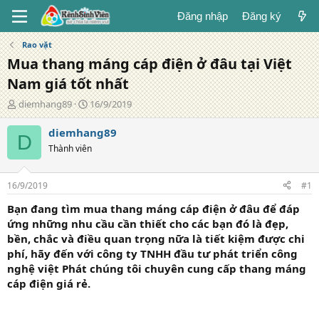
Đăng nhập
Đăng ký
Rao vặt
Mua thang máng cáp điện ở đâu tại Việt
Nam giá tốt nhất
T
N
diemhang89
16/9/2019
á
g
c
à
diemhang89
D
g
y
Thành viên
i
đ
ả
ă
n
16/9/2019
#1
g
Bạn đang tìm mua thang máng cáp điện ở đâu để đáp
ứng những nhu cầu cần thiết cho các bạn đó là đẹp,
bền, chắc và điều quan trọng nữa là tiết kiệm được chi
phí, hãy đến với công ty TNHH đầu tư phát triển công
nghệ việt Phát chúng tôi chuyên cung cấp thang máng
cáp điện giá rẻ.