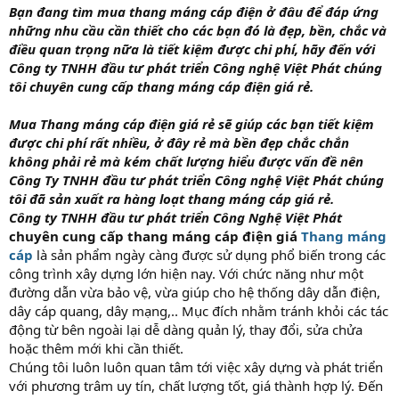
Bạn đang tìm mua thang máng cáp điện ở đâu để đáp ứng
những nhu cầu cần thiết cho các bạn đó là đẹp, bền, chắc và
điều quan trọng nữa là tiết kiệm được chi phí, hãy đến với
Công ty TNHH đầu tư phát triển Công nghệ Việt Phát chúng
tôi chuyên cung cấp thang máng cáp điện giá rẻ.
Mua Thang máng cáp điện giá rẻ sẽ giúp các bạn tiết kiệm
được chi phí rất nhiều, ở đây rẻ mà bền đẹp chắc chắn
không phải rẻ mà kém chất lượng hiểu được vấn đề nên
Công Ty TNHH đầu tư phát triển Công nghệ Việt Phát chúng
tôi đã sản xuất ra hàng loạt thang máng cáp giá rẻ.
Công ty TNHH đầu tư phát triển Công Nghệ Việt Phát
chuyên cung cấp thang máng cáp điện giá
Thang máng
cáp
là sản phẩm ngày càng được sử dụng phổ biến trong các
công trình xây dựng lớn hiện nay. Với chức năng như một
đường dẫn vừa bảo vệ, vừa giúp cho hệ thống dây dẫn điện,
dây cáp quang, dây mạng,.. Mục đích nhằm tránh khỏi các tác
động từ bên ngoài lại dễ dàng quản lý, thay đổi, sửa chửa
hoặc thêm mới khi cần thiết.
Chúng tôi luôn luôn quan tâm tới việc xây dựng và phát triển
với phương trâm uy tín, chất lượng tốt, giá thành hợp lý. Đến