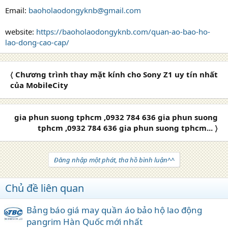
Email:
baoholaodongyknb@gmail.com
website:
https://baoholaodongyknb.com/quan-ao-bao-ho-
lao-dong-cao-cap/
〈 Chương trình thay mặt kính cho Sony Z1 uy tín nhất
của MobileCity
gia phun suong tphcm ,0932 784 636 gia phun suong
tphcm ,0932 784 636 gia phun suong tphcm... 〉
Đăng nhập một phát, tha hồ bình luận^^
Chủ đề liên quan
Bảng báo giá may quần áo bảo hộ lao động
pangrim Hàn Quốc mới nhất