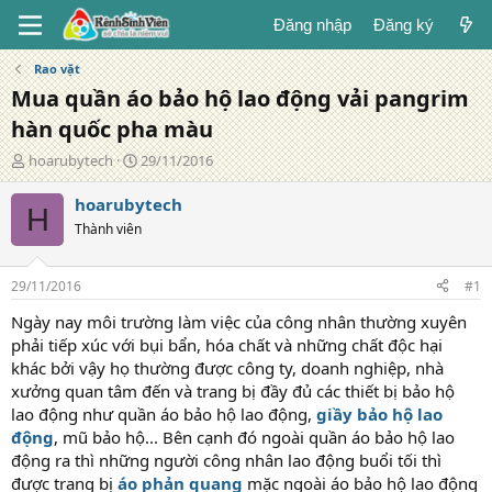
Đăng nhập
Đăng ký
Rao vặt
Mua quần áo bảo hộ lao động vải pangrim
hàn quốc pha màu
T
N
hoarubytech
29/11/2016
á
g
c
à
hoarubytech
H
g
y
Thành viên
i
đ
ả
ă
n
29/11/2016
#1
g
Ngày nay môi trường làm việc của công nhân thường xuyên
phải tiếp xúc với bụi bẩn, hóa chất và những chất độc hại
khác bởi vậy họ thường được công ty, doanh nghiệp, nhà
xưởng quan tâm đến và trang bị đầy đủ các thiết bị bảo hộ
lao động như quần áo bảo hộ lao động,
giầy bảo hộ lao
động
, mũ bảo hộ... Bên cạnh đó ngoài quần áo bảo hộ lao
động ra thì những người công nhân lao động buổi tối thì
được trang bị
áo phản quang
mặc ngoài áo bảo hộ lao động