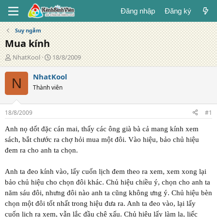
Đăng nhập
Đăng ký
Suy ngẫm
Mua kính
T
N
NhatKool
18/8/2009
á
g
c
à
NhatKool
N
g
y
Thành viên
i
đ
ả
ă
n
18/8/2009
#1
g
Anh nọ dốt đặc cán mai, thấy các ông già bà cả mang kính xem
sách, bắt chước ra chợ hỏi mua một đôi. Vào hiệu, bảo chủ hiệu
đem ra cho anh ta chọn.
Anh ta đeo kính vào, lấy cuốn lịch đem theo ra xem, xem xong lại
bảo chủ hiệu cho chọn đôi khác. Chủ hiệu chiều ý, chọn cho anh ta
năm sáu đôi, nhưng đôi nào anh ta cũng không ưng ý. Chủ hiệu bèn
chọn một đôi tốt nhất trong hiệu đưa ra. Anh ta đeo vào, lại lấy
cuốn lịch ra xem, vẫn lắc đầu chê xấu. Chủ hiệu lấy làm lạ, liếc