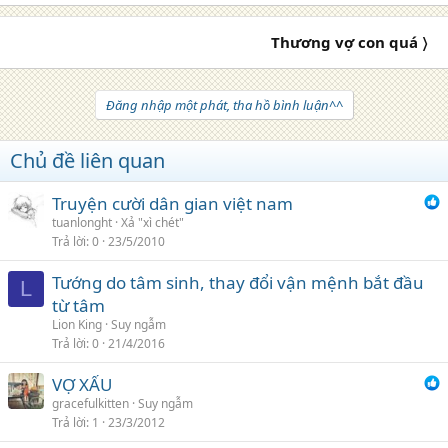
o
n
Thương vợ con quá 〉
s
:
Đăng nhập một phát, tha hồ bình luận^^
Chủ đề liên quan
Truyện cười dân gian việt nam
tuanlonght
Xả "xì chét"
Trả lời
0
23/5/2010
Tướng do tâm sinh, thay đổi vận mệnh bắt đầu
L
từ tâm
Lion King
Suy ngẫm
Trả lời
0
21/4/2016
VỢ XẤU
gracefulkitten
Suy ngẫm
Trả lời
1
23/3/2012