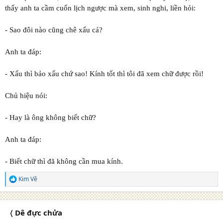
thấy anh ta cầm cuốn lịch ngược mà xem, sinh nghi, liền hỏi:
- Sao đôi nào cũng chê xấu cả?
Anh ta đáp:
- Xấu thì bảo xấu chứ sao! Kính tốt thì tôi đã xem chữ được rồi!
Chủ hiệu nói:
- Hay là ông không biết chữ?
Anh ta đáp:
- Biết chữ thì đã không cần mua kính.
Kim Về
R
e
a
c
〈 Dê đực chửa
t
i