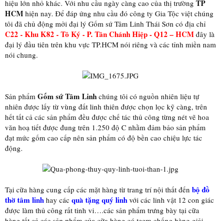
TP
hiệu lớn nhỏ khác. Với nhu cầu ngày càng cao của thị trường
HCM
hiện nay. Để đáp ứng nhu cầu đó công ty Gia Tộc việt chúng
tôi đã chủ động mởi đại lý Gốm sứ Tâm Linh Thái Sơn có địa chỉ
C22 - Khu K82 - Tô Ký - P. Tân Chánh Hiệp - Q12 – HCM
đây là
đại lý đầu tiên trên khu vực TP.HCM nói riêng và các tỉnh miền nam
nói chung.
Gốm sứ Tâm Linh
Sản phẩm
chúng tôi có nguồn nhiên liệu tự
nhiên được lấy từ vùng đất linh thiên được chọn lọc kỹ càng, trên
hết tất cả các sản phẩm đều được chế tác thủ công từng nét vẽ hoa
văn hoạ tiết được đung trên 1.250 độ C nhằm đảm bảo sản phẩm
đạt mức gốm cao cấp nên sản phẩm có độ bền cao chiệu lực tác
động.
bộ đồ
Tại cữa hàng cung cấp các mặt hàng từ trang trí nội thất đến
thờ tâm linh
quà tặng quý linh
hay các
với các linh vật 12 con giác
được làm thủ công rất tinh vi….các sản phẩm trưng bày tại cữa
hàng tất cả các sản phẩm của cữa hàng có teem chống hàng giải.