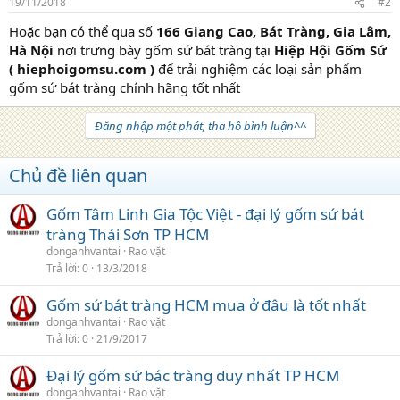
19/11/2018
#2
Hoặc bạn có thể qua số
166 Giang Cao, Bát Tràng, Gia Lâm,
Hà Nội
nơi trưng bày gốm sứ bát tràng tại
Hiệp Hội Gốm Sứ
( hiephoigomsu.com )
để trải nghiệm các loại sản phẩm
gốm sứ bát tràng chính hãng tốt nhất
Đăng nhập một phát, tha hồ bình luận^^
Chủ đề liên quan
Gốm Tâm Linh Gia Tộc Việt - đại lý gốm sứ bát
tràng Thái Sơn TP HCM
donganhvantai
Rao vặt
Trả lời
0
13/3/2018
Gốm sứ bát tràng HCM mua ở đâu là tốt nhất
donganhvantai
Rao vặt
Trả lời
0
21/9/2017
Đại lý gốm sứ bác tràng duy nhất TP HCM
donganhvantai
Rao vặt