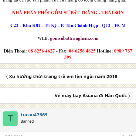
NHÀ PHÂN PHỐI GỐM SỨ BÁT TRÀNG - THÁI SƠN
C22 - Khu K82 - Tô Ký - P. Tân Chánh Hiệp - Q12 - HCM
gomsubattranghcm.com
WEB:
Điện Thoại:
08 6256 4627
- Fax:
08 6256 4625
Hotline:
0989 737
599
〈 Xu hướng thời trang trẻ em lên ngôi năm 2018
Vé máy bay Asiana đi Hàn Quốc 〉
tucau47669
T
Banned