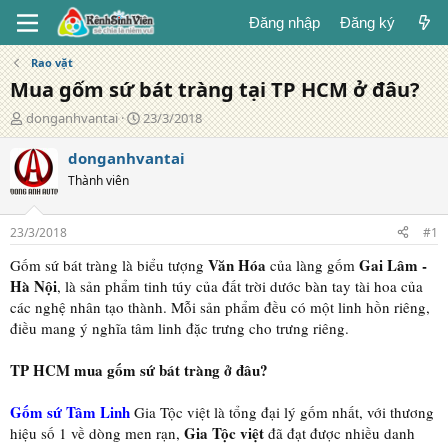
Đăng nhập
Đăng ký
Rao vặt
Mua gốm sứ bát tràng tại TP HCM ở đâu?
T
N
donganhvantai
23/3/2018
á
g
c
à
donganhvantai
g
y
Thành viên
i
đ
ả
ă
n
23/3/2018
#1
g
Văn Hóa
Gai Lâm -
Gốm sứ bát tràng là biểu tượng
của làng gốm
Hà Nội
, là sản phẩm tinh túy của đất trời dước bàn tay tài hoa của
các nghệ nhân tạo thành. Mỗi sản phẩm đều có một linh hồn riêng,
điều mang ý nghĩa tâm linh đặc trưng cho trưng riêng.
TP HCM mua gốm sứ bát tràng ở đâu?
Gốm sứ Tâm Linh
Gia Tộc việt là tổng đại lý gốm nhất, với thương
Gia Tộc việt
hiệu số 1 về dòng men rạn,
đã đạt được nhiều danh