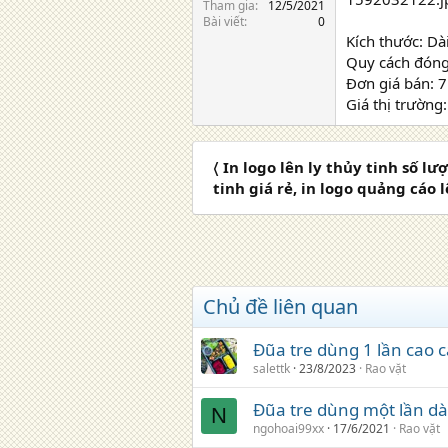
Tham gia
12/5/2021
Bài viết
0
Kích thước: Dà
Quy cách đóng 
Đơn giá bán: 
Giá thị trường
〈 In logo lên ly thủy tinh số lư
tinh giá rẻ, in logo quảng cáo lê
Chủ đề liên quan
Đũa tre dùng 1 lần cao 
salettk
23/8/2023
Rao vặt
Đũa tre dùng một lần d
N
ngohoai99xx
17/6/2021
Rao vặt