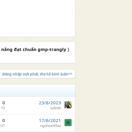
 năng đạt chuẩn gmp-trangly 〉
Đăng nhập một phát, tha hồ bình luận^^
0
23/8/2023
170
salettk
0
17/6/2021
N
237
ngohoai99xx