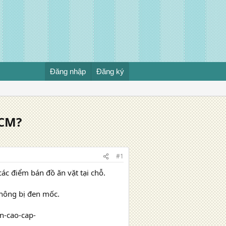
Đăng nhập
Đăng ký
HCM?
#1
c điểm bán đồ ăn vặt tại chỗ.
hông bị đen mốc.