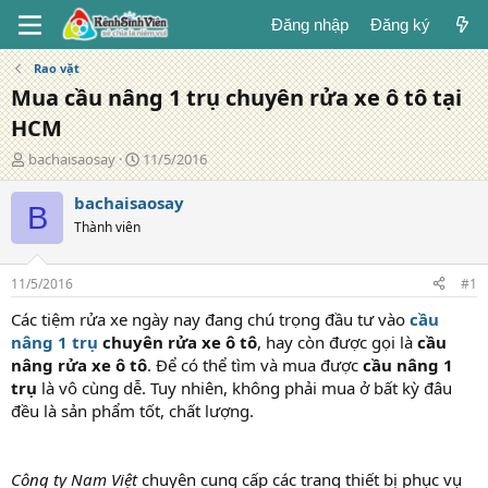
Đăng nhập
Đăng ký
Rao vặt
Mua cầu nâng 1 trụ chuyên rửa xe ô tô tại
HCM
T
N
bachaisaosay
11/5/2016
á
g
c
à
bachaisaosay
B
g
y
Thành viên
i
đ
ả
ă
n
11/5/2016
#1
g
Các tiệm rửa xe ngày nay đang chú trọng đầu tư vào
cầu
nâng 1 trụ
chuyên rửa xe ô tô
, hay còn được gọi là
cầu
nâng rửa xe ô tô
. Để có thể tìm và mua được
cầu nâng 1
trụ
là vô cùng dễ. Tuy nhiên, không phải mua ở bất kỳ đâu
đều là sản phẩm tốt, chất lượng.
Công ty Nam Việt
chuyên cung cấp các trang thiết bị phục vụ