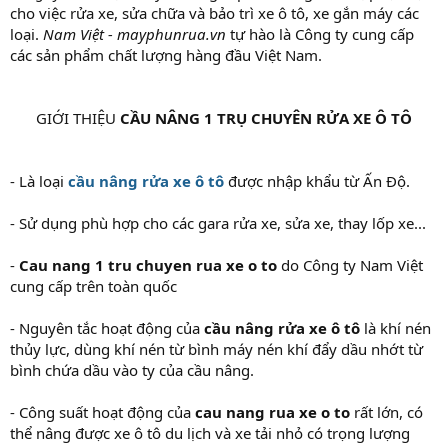
cho việc rửa xe, sửa chữa và bảo trì xe ô tô, xe gắn máy các
loại.
Nam Việt - mayphunrua.vn
tự hào là Công ty cung cấp
các sản phẩm chất lượng hàng đầu Việt Nam.
GIỚI THIỆU
CẦU NÂNG 1 TRỤ CHUYÊN RỬA XE Ô TÔ
- Là loại
cầu nâng rửa xe ô tô
được nhập khẩu từ Ấn Độ.
- Sử dụng phù hợp cho các gara rửa xe, sửa xe, thay lốp xe...
-
Cau nang 1 tru chuyen rua xe o to
do Công ty Nam Việt
cung cấp trên toàn quốc
- Nguyên tắc hoạt động của
cầu nâng rửa xe ô tô
là khí nén
thủy lực, dùng khí nén từ bình máy nén khí đẩy dầu nhớt từ
bình chứa dầu vào ty của cầu nâng.
- Công suất hoạt động của
cau nang rua xe o to
rất lớn, có
thể nâng được xe ô tô du lịch và xe tải nhỏ có trọng lượng