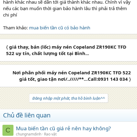
hành khác nhau sẽ dẫn tới giá thành khác nhau. Chính vì vậy
nếu các bạn muốn thời gian bảo hành lâu thì phải trả thêm
chi phí
Tham khảo:
mua biến tần cũ có bảo hành
〈 giá thay, bán (lốc) máy nén Copeland ZR190KC TFD
522 uy tín, chất lượng tốt tại Bình...
Nơi phân phối máy nén Copeland ZR190KC TFD 522
giá tốt, giao tận nơi/../////**…Call:0931 143 034 〉
Đăng nhập một phát, tha hồ bình luận^^
Chủ đề liên quan
Mua biến tần cũ giá rẻ nên hay không?
C
chungnamdinh
Rao vặt