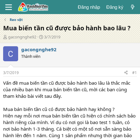
Đăng nhập
Đăng ký
Rao vặt
Mua biến tần cũ được bảo hành bao lâu ?
T
N
gacongnghe92
3/7/2019
á
g
c
à
gacongnghe92
g
y
Thành viên
i
đ
ả
ă
n
3/7/2019
#1
g
Vấn đề mua biến tần cũ được bảo hành bao lâu là thắc mắc
của nhiều bạn khi mua bán biến tần cũ, mời các bạn cùng
tham khảo bài viết sau đây.
Mua bán biến tần cũ có được bảo hành hay không ?
Hiện nay mỗi nơi mua bán biến tần cũ hiện có chính sách bảo
hành riêng của mình. Ví dụ có nơi gọi là bao test 1 tuần, có
nơi bảo hành 1-3 tháng. Cá biệt có một số nơi sẵn sàng bảo
hành lên đến 1 năm. Cùng 1 sản phẩm nhưng thời gian bảo