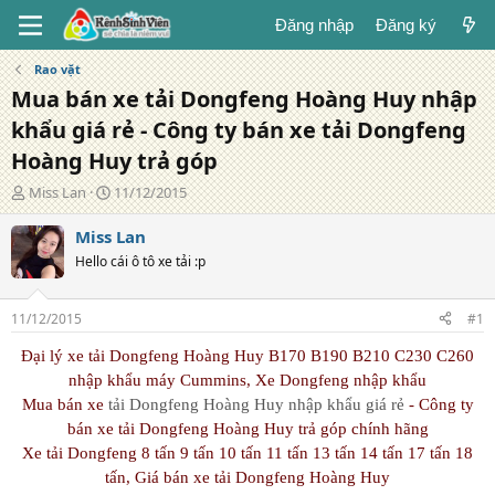
Đăng nhập
Đăng ký
Rao vặt
Mua bán xe tải Dongfeng Hoàng Huy nhập
khẩu giá rẻ - Công ty bán xe tải Dongfeng
Hoàng Huy trả góp
T
N
Miss Lan
11/12/2015
á
g
c
à
Miss Lan
g
y
Hello cái ô tô xe tải :p
i
đ
ả
ă
n
11/12/2015
#1
g
Đại lý xe tải Dongfeng Hoàng Huy B170 B190 B210 C230 C260
nhập khẩu máy Cummins, Xe Dongfeng nhập khẩu
Mua bán xe
tải Dongfeng Hoàng Huy nhập khẩu giá rẻ
- Công ty
bán xe tải Dongfeng Hoàng Huy trả góp chính hãng
Xe tải Dongfeng 8 tấn 9 tấn 10 tấn 11 tấn 13 tấn 14 tấn 17 tấn 18
tấn, Giá bán xe tải Dongfeng Hoàng Huy