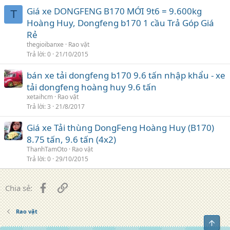
Giá xe DONGFENG B170 MỚI 9t6 = 9.600kg
T
Hoàng Huy, Dongfeng b170 1 cầu Trả Góp Giá
Rẻ
thegioibanxe
Rao vặt
Trả lời
0
21/10/2015
bán xe tải dongfeng b170 9.6 tấn nhập khẩu - xe
tải dongfeng hoàng huy 9.6 tấn
xetaihcm
Rao vặt
Trả lời
3
21/8/2017
Giá xe Tải thùng DongFeng Hoàng Huy (B170)
8.75 tấn, 9.6 tấn (4x2)
ThanhTamOto
Rao vặt
Trả lời
0
29/10/2015
Facebook
Liên kết
Chia sẻ:
Rao vặt
Top