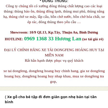
* ĐÓNG THÙNG
:
Công ty chúng tôi có xưởng đóng thùng chất lượng cao các loại
thùng: thùng bảo ôn, thùng đông lạnh, thùng mui phủ, thùng nâng
hạ, thùng chở xe máy, lắp cẩu, bồn chở nước, bồn chở hóa chất, xe
ép rác, đóng thùng theo yêu cầu …
Showroom: 10/9 QL13, Kp.Tây, Thuận An, Bình Dương
0969 1368 33 Hương Lan
HOTLINE:
(xe tải giá rẻ)
ĐẠI LÝ CHÍNH HÃNG XE TẢI DONGFENG HOÀNG HUY TẠI
MIỀN NAM
Rất hân hạnh được phục vụ quý khách
xe tai dongfeng, dongfeng hoang huy chinh hang, gia xe dongfeng
hoang huy, dongfeng hoang huy nhap khau, mua xe dongfeng tra
gop,
〈 Xe gỗ cho bé tập đi đơn giản gọn nhẹ bán tại tân
bình