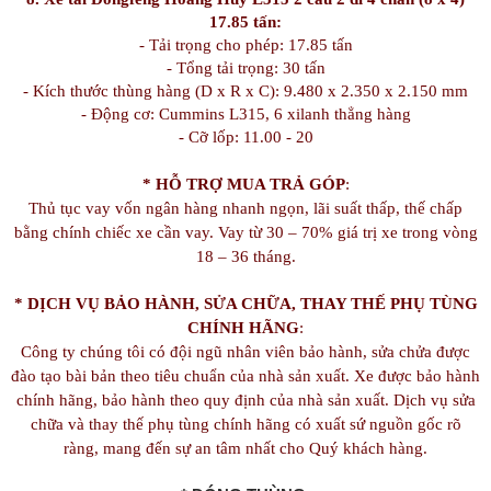
17.85 tấn:
- Tải trọng cho phép: 17.85 tấn
- Tổng tải trọng: 30 tấn
- Kích thước thùng hàng (D x R x C): 9.480 x 2.350 x 2.150 mm
- Động cơ: Cummins L315, 6 xilanh thẳng hàng
- Cỡ lốp: 11.00 - 20​
* HỖ TRỢ MUA TRẢ GÓP
:
Thủ tục vay vốn ngân hàng nhanh ngọn, lãi suất thấp, thế chấp
bằng chính chiếc xe cần vay. Vay từ 30 – 70% giá trị xe trong vòng
18 – 36 tháng.
* DỊCH VỤ BẢO HÀNH, SỬA CHỮA, THAY THẾ PHỤ TÙNG
CHÍNH HÃNG
:
Công ty chúng tôi có đội ngũ nhân viên bảo hành, sửa chửa được
đào tạo bài bản theo tiêu chuẩn của nhà sản xuất. Xe được bảo hành
chính hãng, bảo hành theo quy định của nhà sản xuất. Dịch vụ sửa
chữa và thay thế phụ tùng chính hãng có xuất sứ nguồn gốc rõ
ràng, mang đến sự an tâm nhất cho Quý khách hàng.