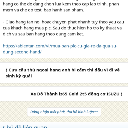
hang co the de dang chon lua kem theo cap lap trinh, phan
mem va che do test, bao hanh san pham.
- Giao hang tan noi hoac chuyen phat nhanh tuy theo yeu cau
cua khach hang mua plc. Sau do thuc hien ho tro ky thuat va
dich vu sau ban hang theo dung cam ket.
https://abientan.com/vi/mua-ban-plc-cu-gia-re-da-qua-su-
dung-second-hand/
〈 Cựu cầu thủ ngoại hạng anh bị cấm thi đấu vì đi vệ
sinh kỳ quái
Xe Đô Thành iz65 Gold 2t5 động cơ ISUZU 〉
Đăng nhập một phát, tha hồ bình luận^^
Chủ đề liên quan