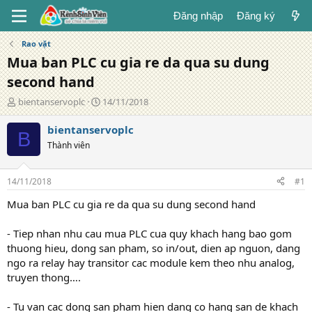
Đăng nhập
Đăng ký
Rao vặt
Mua ban PLC cu gia re da qua su dung
second hand
T
N
bientanservoplc
14/11/2018
á
g
c
à
bientanservoplc
B
g
y
Thành viên
i
đ
ả
ă
n
14/11/2018
#1
g
Mua ban PLC cu gia re da qua su dung second hand
- Tiep nhan nhu cau mua PLC cua quy khach hang bao gom
thuong hieu, dong san pham, so in/out, dien ap nguon, dang
ngo ra relay hay transitor cac module kem theo nhu analog,
truyen thong….
- Tu van cac dong san pham hien dang co hang san de khach