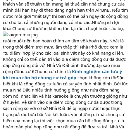
khách vẫn sẽ thuận tiện mang lại thuê căn nhà chung cư của
mình dài hạn hay đi theo dạng ngắn hạn trên AirBnB. Nếu tìm
được môi giới “mát tay” thì bạn có thể bán ngay đc cộng đồng
cư cho tất cả những người đang có nhu cầu.Những ích lợi
khácChung cư thường không tồn tại rắn, chuột hoặc sâu bọ,
ruồi muỗi nên bạn hoàn chỉnh an tâm về khoản này. Nhất là
trong thời điểm trời mưa, ẩm thấp thì Nhà Phố được xem là
“tụ điểm” hợp lý cho các loại sinh vật này có khả năng đi lên.
Không chỉ có thế, dân trí vào địa điểm cộng đồng cư đã được
đáp ứng rộng đối với Nhà Và Đất bình thường.tại sao mua
cộng đồng cư 6Chung cư chính là
Kinh nghiệm cần lưu ý
khi mua căn hộ chung cư trả góp
chọn không còn tồiĐặc
biệt khi là cộng đồng cư luôn có sự yên tĩnh nhất định. Bởi lúc
mua Nhà Đất, nhiều tình huống giống như nửa đêm hàng
xóm nổi nhạc lên và hát karaoke là chuyện thường giống như
ở huyện. Vệ sinh vào địa điểm cộng đồng cư đã được trong
sạch rộng so với cơ sở Nhà Đất dễ bị ngập nước hoặc thực
trạng xả rác bừa bãi.Nói kết luận, với những gì mà chung cư
hiện nay mang lại thì việc chọn mua căn hộ cộng đồng cư là
hoàn toàn phù hợp cũng như rất đáng để đưa ra trả. Nhà Và