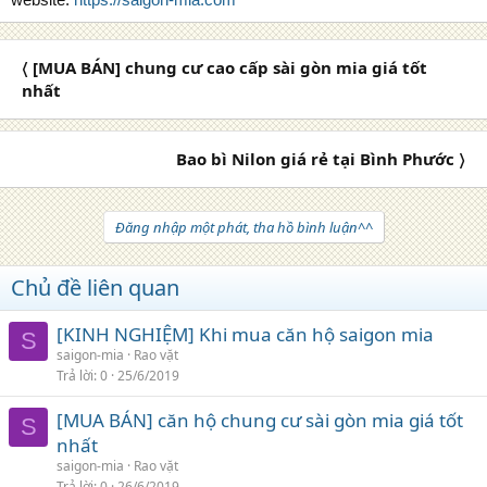
〈 [MUA BÁN] chung cư cao cấp sài gòn mia giá tốt
nhất
Bao bì Nilon giá rẻ tại Bình Phước 〉
Đăng nhập một phát, tha hồ bình luận^^
Chủ đề liên quan
[KINH NGHIỆM] Khi mua căn hộ saigon mia
S
saigon-mia
Rao vặt
Trả lời
0
25/6/2019
[MUA BÁN] căn hộ chung cư sài gòn mia giá tốt
S
nhất
saigon-mia
Rao vặt
Trả lời
0
26/6/2019