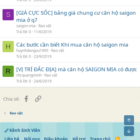
[GIÁ CỰC SỐC] bảng giá chung cư căn hộ saigon
S
mia ở q7
saigon-mia
Rao vặt
Trả lời
0
11/6/2019
Các bước cần biết Khi mua căn hộ saigon mia
H
huynhdangvu1995
Rao vặt
Trả lời
0
23/9/2019
[VỊ TRÍ ĐẮC ĐỊA] mà căn hộ SAIGON MIA có được
R
rhcquangminh
Rao vặt
Trả lời
0
24/6/2019
Facebook
Liên kết
Chia sẻ:
Rao vặt
Top
Kênh Sinh Viên
Bot
Liên hệ
Nội quy
Điều khoản
Hỗ trợ
Trang chủ
R