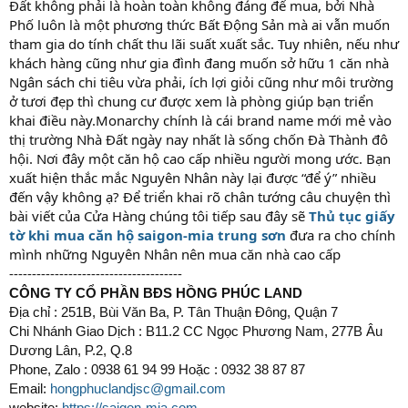
Đất không phải là hoàn toàn không đáng để mua, bởi Nhà
Phố luôn là một phương thức Bất Động Sản mà ai vẫn muốn
tham gia do tính chất thu lãi suất xuất sắc. Tuy nhiên, nếu như
khách hàng cũng như gia đình đang muốn sở hữu 1 căn nhà
Ngân sách chi tiêu vừa phải, ích lợi giỏi cũng như môi trường
ở tươi đẹp thì chung cư được xem là phòng giúp bạn triển
khai điều này.Monarchy chính là cái brand name mới mẻ vào
thị trường Nhà Đất ngày nay nhất là sống chốn Đà Thành đô
hội. Nơi đây một căn hộ cao cấp nhiều người mong ước. Bạn
xuất hiện thắc mắc Nguyên Nhân này lại được “để ý” nhiều
đến vậy không ạ? Để triển khai rõ chân tướng câu chuyện thì
bài viết của Cửa Hàng chúng tôi tiếp sau đây sẽ
Thủ tục giấy
tờ khi mua căn hộ saigon-mia trung sơn
đưa ra cho chính
mình những Nguyên Nhân nên mua căn nhà cao cấp
--------------------------------------
CÔNG TY CỔ PHẦN BĐS HỒNG PHÚC LAND
Địa chỉ : 251B, Bùi Văn Ba, P. Tân Thuận Đông, Quận 7
Chi Nhánh Giao Dịch : B11.2 CC Ngọc Phương Nam, 277B Âu
Dương Lân, P.2, Q.8
Phone, Zalo : 0938 61 94 99 Hoặc : 0932 38 87 87
Email:
hongphuclandjsc@gmail.com
website:
https://saigon-mia.com