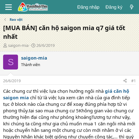
Đăng nhập
Đăng ký
Rao vặt
[MUA BÁN] căn hộ saigon mia q7 giá tốt
nhất
T
N
saigon-mia
26/6/2019
á
g
c
à
saigon-mia
S
g
y
Thành viên
i
đ
ả
ă
n
26/6/2019
#1
g
Các chung cư thì việc lựa chọn hướng ngôi nhà
giá căn hộ
saigon mia
chỉ từ là việc lựa xem căn nhà của gia đình tiếp
tục ở block nào của chung cư để xoay đúng phía hợp tử vi
phong thủy.tại sao mua chung cư 5Không gian vào chung cư
thường hiện đại cũng như phóng khoángTương tự như vậy,
khi chúng ta cũng như gia chủ muốn mua 1 căn ngôi nhà mới
hoặc chuyển hẳn sang một chung cư còn mới nhằm ở vì các
Nguyên Nhân khác biệt giống như chuyển công tác,… thì quý