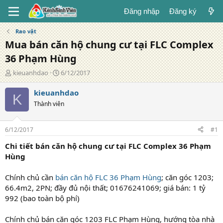
Đăng nhập
Đăng ký
Rao vặt
Mua bán căn hộ chung cư tại FLC Complex
36 Phạm Hùng
T
N
kieuanhdao
6/12/2017
á
g
c
à
kieuanhdao
K
g
y
Thành viên
i
đ
ả
ă
n
6/12/2017
#1
g
Chi tiết bán căn hộ chung cư tại FLC Complex 36 Phạm
Hùng
Chính chủ cần
bán căn hộ FLC 36 Phạm Hùng
; căn góc 1203;
66.4m2, 2PN; đầy đủ nội thất; 01676241069; giá bán: 1 tỷ
992 (bao toàn bộ phí)
Chính chủ bán căn góc 1203 FLC Phạm Hùng, hướng tòa nhà