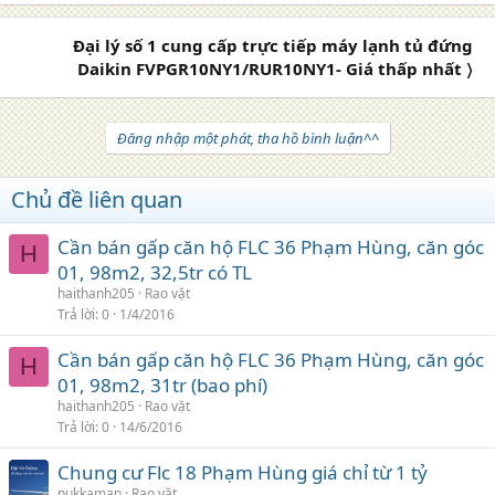
Đại lý số 1 cung cấp trực tiếp máy lạnh tủ đứng
Daikin FVPGR10NY1/RUR10NY1- Giá thấp nhất 〉
Đăng nhập một phát, tha hồ bình luận^^
Chủ đề liên quan
Cần bán gấp căn hộ FLC 36 Phạm Hùng, căn góc
H
01, 98m2, 32,5tr có TL
haithanh205
Rao vặt
Trả lời
0
1/4/2016
Cần bán gấp căn hộ FLC 36 Phạm Hùng, căn góc
H
01, 98m2, 31tr (bao phí)
haithanh205
Rao vặt
Trả lời
0
14/6/2016
Chung cư Flc 18 Phạm Hùng giá chỉ từ 1 tỷ
pukkaman
Rao vặt