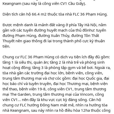
Keangnam (sau này là công viên CV1 Cầu Giấy).
Diện tích căn hộ 66.4 m2 thuộc tòa nhà FLC 36 Phạm Hùng.
Được mệnh danh là mảnh đất vàng ở phía Tây Hà Nội, nằm
gần với các tuyến đường huyết mạch của thủ đônhư: tuyến
đường Phạm Hùng, đường Xuân Thủy, đường Tôn Thất
Thuyết nên giao thông đi lại trong thành phố cực kỳ thuận
tiện.
Chung cư FLC 36 Phạm Hùng có dịch vụ tiện ích đầy đủ gồm:
tầng 1 là siêu thị, quán ăn; tầng 2 là nhà trẻ và phòng sinh
hoạt cộng đồng; tầng 3 là phòng tập gym và bể bơi. Ngoài ra,
tòa nhà gần các trường đại học lớn, bệnh viện, công viên,
trung tâm thương mại và chợ cóc gồm: đại học Quốc gia, đại
học báo chí và tuyên truyền, đại học Thương mại, bệnh viện
thể thao, bệnh viện 19-8, công viên CV1, trung tâm thương
mại The Garden, trung tâm thương mại của Vincom, công
viên CV1... nên đây là khu vực cực kỳ đáng sống. Căn hộ
chung cư FLC hướng Đông Nam mát mẻ, nhìn ra hướng tòa
nhà Keangnam, sau này nhìn ra hồ điều hòa 12ha thuộc công