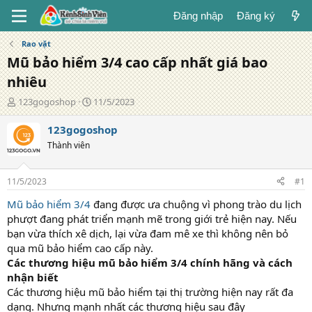
Đăng nhập
Đăng ký
Rao vặt
Mũ bảo hiểm 3/4 cao cấp nhất giá bao
nhiêu
T
N
123gogoshop
11/5/2023
á
g
c
à
123gogoshop
g
y
Thành viên
i
đ
ả
ă
n
11/5/2023
#1
g
Mũ bảo hiểm 3/4
đang được ưa chuộng vì phong trào du lịch
phượt đang phát triển mạnh mẽ trong giới trẻ hiện nay. Nếu
bạn vừa thích xê dịch, lại vừa đam mê xe thì không nên bỏ
qua mũ bảo hiểm cao cấp này.
Các thương hiệu mũ bảo hiểm 3/4 chính hãng và cách
nhận biết
Các thương hiệu mũ bảo hiểm tại thị trường hiện nay rất đa
dạng. Nhưng mạnh nhất các thương hiệu sau đây