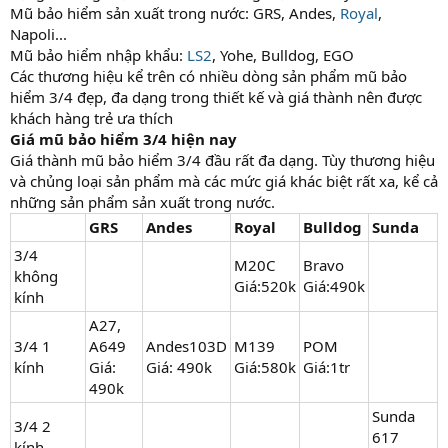
Mũ bảo hiểm sản xuất trong nước: GRS, Andes,
Royal
,
Napoli...
Mũ bảo hiểm nhập khẩu:
LS2
, Yohe, Bulldog, EGO
Các thương hiệu kể trên có nhiều dòng sản phẩm mũ bảo
hiểm 3/4 đẹp, đa dạng trong thiết kế và giá thành nên được
khách hàng trẻ ưa thích
Giá mũ bảo hiểm 3/4 hiện nay
Giá thành mũ bảo hiểm 3/4 đầu rất đa dạng. Tùy thương hiệu
và chủng loại sản phẩm mà các mức giá khác biệt rất xa, kể cả
những sản phẩm sản xuất trong nước.
GRS
Andes
Royal
Bulldog
Sunda
3/4
M20C
Bravo
không
Giá:520k
Giá:490k
kính
A27,
3/4 1
A649
Andes103D
M139
POM
kính
Giá:
Giá: 490k
Giá:580k
Giá:1tr
490k
Sunda
3/4 2
617
kính