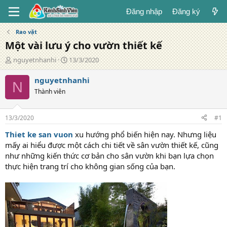
Đăng nhập
Đăng ký
Rao vặt
Một vài lưu ý cho vườn thiết kế
T
N
nguyetnhanhi
13/3/2020
á
g
c
à
nguyetnhanhi
N
g
y
Thành viên
i
đ
ả
ă
n
13/3/2020
#1
g
Thiet ke san vuon
xu hướng phổ biến hiện nay. Nhưng liệu
mấy ai hiểu được một cách chi tiết về sân vườn thiết kế, cũng
như những kiến thức cơ bản cho sân vườn khi bạn lựa chọn
thực hiện trang trí cho không gian sống của bạn.