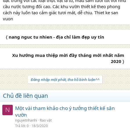
đặc trưng với các loại thực vật lá to, màu sẫm tươi tốt với nhu
cầu nước tương đối cao. Các khu vườn thiết kế theo phong
cách này luôn tạo cảm giác tươi mát, dễ chịu. Thiet ke san
vuon
〈 nang nguc tu nhien - địa chỉ làm đẹp uy tín
Xu hướng mua thiệp mời đầy tháng mới nhất năm
2020 〉
Đăng nhập một phát, tha hồ bình luận^^
Chủ đề liên quan
Một vài tham khảo cho ý tưởng thiết kế sân
N
vườn
nguyetnhanhi
Rao vặt
Trả lời
0
18/3/2020