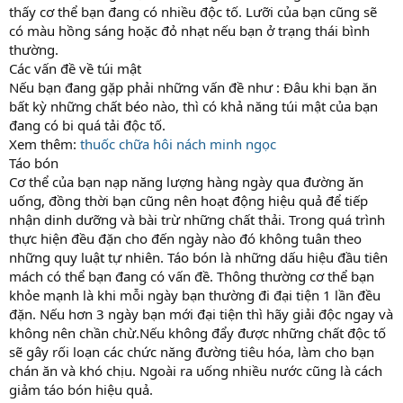
thấy cơ thể bạn đang có nhiều độc tố. Lưỡi của bạn cũng sẽ
có màu hồng sáng hoặc đỏ nhạt nếu bạn ở trạng thái bình
thường.
Các vấn đề về túi mật
Nếu bạn đang gặp phải những vấn đề như : Đâu khi bạn ăn
bất kỳ những chất béo nào, thì có khả năng túi mật của bạn
đang có bi quá tải độc tố.
Xem thêm:
thuốc chữa hôi nách minh ngọc
Táo bón
Cơ thể của bạn nạp năng lượng hàng ngày qua đường ăn
uống, đồng thời bạn cũng nên hoạt động hiệu quả để tiếp
nhận dinh dưỡng và bài trừ những chất thải. Trong quá trình
thực hiện đều đặn cho đến ngày nào đó không tuân theo
những quy luật tự nhiên. Táo bón là những dấu hiệu đầu tiên
mách có thể bạn đang có vấn đề. Thông thường cơ thể bạn
khỏe mạnh là khi mỗi ngày bạn thường đi đại tiện 1 lần đều
đặn. Nếu hơn 3 ngày bạn mới đại tiện thì hãy giải độc ngay và
không nên chần chừ.Nếu không đẩy được những chất độc tố
sẽ gây rối loạn các chức năng đường tiêu hóa, làm cho bạn
chán ăn và khó chịu. Ngoài ra uống nhiều nước cũng là cách
giảm táo bón hiệu quả.