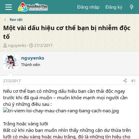
Đăng nhập
Đăng ký
Rao vặt
Một vài dấu hiệu cơ thể bạn bị nhiễm độc
tố
T
N
nguyenks
27/2/2017
á
g
c
à
nguyenks
g
y
Thành viên
i
đ
ả
ă
n
27/2/2017
#1
g
Nếu cơ thể bạn có những dấu hiệu bạn cần thải độc ngay
trước khi đã quá muộn – muốn khỏe mạnh mọi người cần
chú ý những điều sau :
Trắng hoặc vàng lưỡi
Bất cứ khi nào bạn muốn nhìn thấy những cặn dư thừa trên
lưỡi có màu vàng hoặc màu trắng, đó là những tín hiệu cho