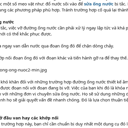
c một số mẹo vặt như: đổ nước sôi vào để
sửa ống nước
bị tắc.
dụng các phương pháp phù hợp. Tránh trường hợp cố quá lại thà
g nước
ị tắc, việc vỡ đường ống nước cần phải xử lý ngay lập tức và khá
ới có thể khắc phục được.
a ngay van dẫn nước qua đoạn ống đó để chặn dòng chảy.
p nối đoạn ống đó với đoạn khác và tiến hành gỡ ra để thay thế.
á khó khăn đối với những trường hợp đường ống nước thiết kế âm
 được đoạn nối với đoạn đang bị vỡ. Việc của bạn khi đó là khóa 
ay với những đơn vị chuyên sửa ống nước. Họ sẽ sử dụng những 
h họ sẽ giải quyết vấn đề nhanh chóng. Đó là lựa chọn thuận ti
 ở đầu van hay các khớp nối
trường hợp này, bạn chỉ cần chuẩn bị duy nhất một dụng cụ đó l