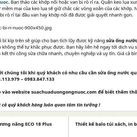
nuoc
.
Bạn tháo các khớp nối hoặc van bị rò rỉ ra. Quấn keo lụa 
Sự mềm mại của keo lụa sẽ giữ chắc các vòng xoắn của các khớp.
bị rò rỉ tại đầu van hay khớp nối đã được giải quyết nhanh gọn.
 bí kíp trên sẽ giúp cho bạn tích lũy được kỹ năng
sửa ống nướ
 không thể tự khắc phục được. Bạn hãy liên hệ ngay tới dịch v
 kết thi công sửa chữa nhanh, chuyên nghiệp và uy tín. Giá cả bìn
ới chúng tôi khi quý khách có nhu cầu cần sửa ống nước qu
8.113.979 – 0983.847.133
p vào website suachuaduongongnuoc.com để biết thêm thô
t cả quý khách hàng luôn quan tâm tin tưởng !
dương năng ECO 18 Plus
Thiết kế balo túi xách, in 