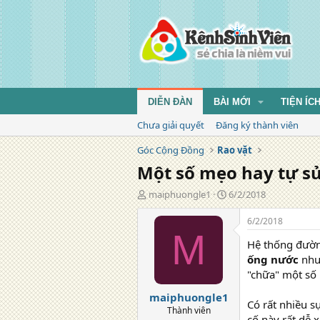
DIỄN ĐÀN
BÀI MỚI
TIỆN ÍC
Chưa giải quyết
Đăng ký thành viên
Góc Cộng Đồng
Rao vặt
Một số mẹo hay tự 
T
N
maiphuongle1
6/2/2018
á
g
c
à
6/2/2018
g
y
M
Hệ thống đườn
i
đ
ả
ă
ống nước
nhưn
n
"chữa" một số
g
maiphuongle1
Có rất nhiều s
Thành viên
cố này rất dễ 