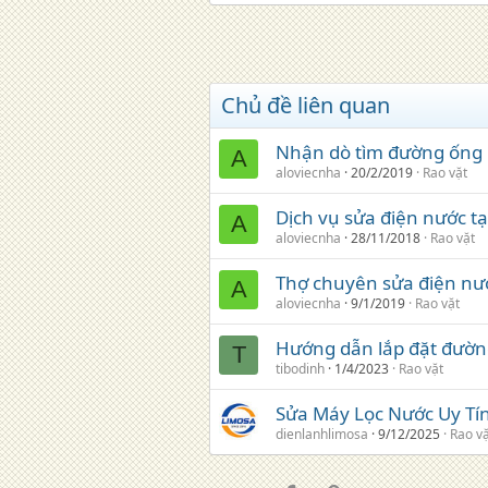
Chủ đề liên quan
Nhận dò tìm đường ống n
A
aloviecnha
20/2/2019
Rao vặt
Dịch vụ sửa điện nước tạ
A
aloviecnha
28/11/2018
Rao vặt
Thợ chuyên sửa điện nư
A
aloviecnha
9/1/2019
Rao vặt
Hướng dẫn lắp đặt đườn
T
tibodinh
1/4/2023
Rao vặt
Sửa Máy Lọc Nước Uy Tín
dienlanhlimosa
9/12/2025
Rao v