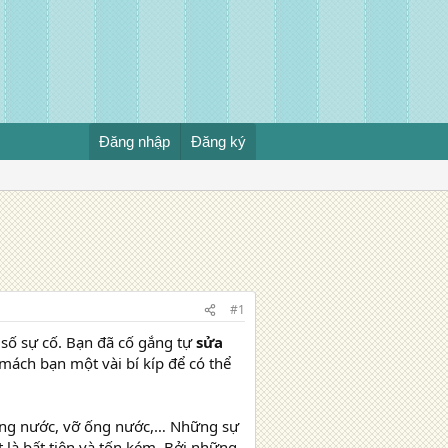
Đăng nhập
Đăng ký
#1
số sự cố. Bạn đã cố gắng tự
sửa
mách bạn một vài bí kíp để có thể
g ống nước, vỡ ống nước,… Những sự
t là bất tiện và tốn kém. Bởi những