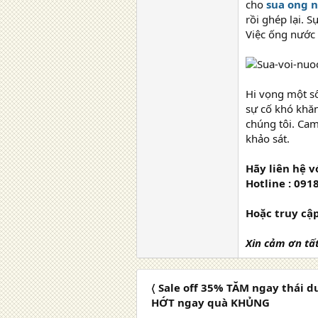
cho
sua ong 
rồi ghép lại. 
Việc ống nước 
Hi vọng một số
sự cố khó khăn
chúng tôi. Cam
khảo sát.
Hãy liên hệ v
Hotline : 091
Hoặc truy cậ
Xin cảm ơn tấ
〈 Sale off 35% TĂM ngay thái 
HỚT ngay quà KHỦNG