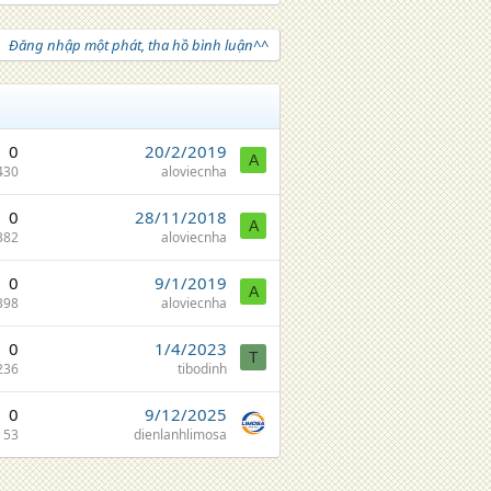
Đăng nhập một phát, tha hồ bình luận^^
0
20/2/2019
A
430
aloviecnha
0
28/11/2018
A
382
aloviecnha
0
9/1/2019
A
398
aloviecnha
0
1/4/2023
T
236
tibodinh
0
9/12/2025
53
dienlanhlimosa