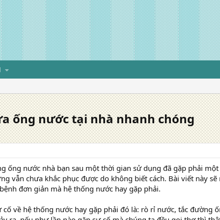
H
sửa ống nước tại nhà nhanh chóng
g ống nước nhà bạn sau một thời gian sử dụng đã gặp phải một 
g vẫn chưa khắc phục được do không biết cách. Bài viết này sẽ 
 bệnh đơn giản mà hệ thống nước hay gặp phải.
ự cố về hệ thống nước hay gặp phải đó là: rò rỉ nước, tắc đườn
xảy ra, nếu như lần nào gặp sự cố mà chúng ta đều gọi thợ thì thậ