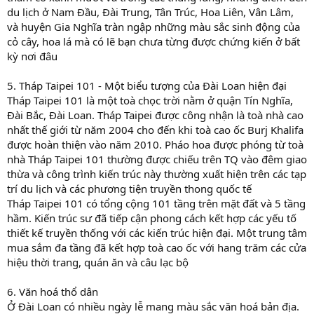
du lịch ở Nam Đầu, Đài Trung, Tân Trúc, Hoa Liên, Vân Lâm,
và huyện Gia Nghĩa tràn ngập những màu sắc sinh động của
cỏ cây, hoa lá mà có lẽ bạn chưa từng được chứng kiến ở bất
kỳ nơi đâu
5. Tháp Taipei 101 - Một biểu tượng của Đài Loan hiện đại
Tháp Taipei 101 là một toà chọc trời nằm ở quận Tín Nghĩa,
Đài Bắc, Đài Loan. Tháp Taipei được công nhận là toà nhà cao
nhất thế giới từ năm 2004 cho đến khi toà cao ốc Burj Khalifa
được hoàn thiện vào năm 2010. Pháo hoa được phóng từ toà
nhà Tháp Taipei 101 thường được chiếu trên TQ vào đêm giao
thừa và công trình kiến trúc này thường xuất hiện trên các tạp
trí du lịch và các phương tiện truyền thong quốc tế
Tháp Taipei 101 có tổng cộng 101 tầng trên mặt đất và 5 tầng
hầm. Kiến trúc sư đã tiếp cận phong cách kết hợp các yếu tố
thiết kế truyền thống với các kiến trúc hiện đại. Một trung tâm
mua sắm đa tầng đã kết hợp toà cao ốc với hang trăm các cửa
hiệu thời trang, quán ăn và câu lạc bộ
6. Văn hoá thổ dân
Ở Đài Loan có nhiều ngày lễ mang màu sắc văn hoá bản địa.