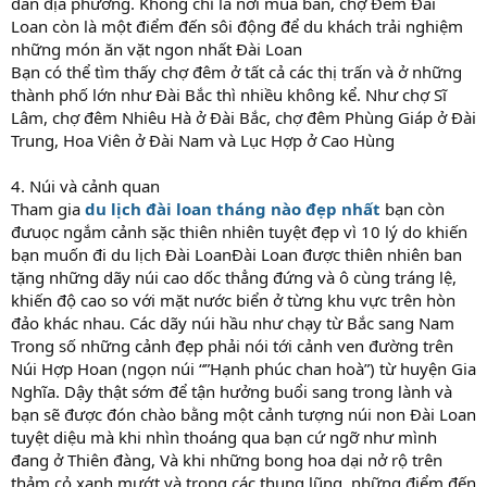
dân địa phương. Không chỉ là nơi mua bán, chợ Đêm Đài
Loan còn là một điểm đến sôi động để du khách trải nghiệm
những món ăn vặt ngon nhất Đài Loan
Bạn có thể tìm thấy chợ đêm ở tất cả các thị trấn và ở những
thành phố lớn như Đài Bắc thì nhiều không kể. Như chợ Sĩ
Lâm, chợ đêm Nhiêu Hà ở Đài Bắc, chợ đêm Phùng Giáp ở Đài
Trung, Hoa Viên ở Đài Nam và Lục Hợp ở Cao Hùng
4. Núi và cảnh quan
Tham gia
du lịch đài loan tháng nào đẹp nhất
bạn còn
đưuọc ngắm cảnh sặc thiên nhiên tuyệt đẹp vì 10 lý do khiến
bạn muốn đi du lịch Đài LoanĐài Loan được thiên nhiên ban
tặng những dãy núi cao dốc thẳng đứng và ô cùng tráng lệ,
khiến độ cao so với mặt nước biển ở từng khu vực trên hòn
đảo khác nhau. Các dãy núi hầu như chạy từ Bắc sang Nam
Trong số những cảnh đẹp phải nói tới cảnh ven đường trên
Núi Hợp Hoan (ngọn núi “”Hạnh phúc chan hoà”) từ huyện Gia
Nghĩa. Dậy thật sớm để tận hưởng buổi sang trong lành và
bạn sẽ được đón chào bằng một cảnh tượng núi non Đài Loan
tuyệt diệu mà khi nhìn thoáng qua bạn cứ ngỡ như mình
đang ở Thiên đàng, Và khi những bong hoa dại nở rộ trên
thảm cỏ xanh mướt và trong các thung lũng, những điểm đến