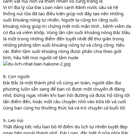
cảnh vật núi non và thiên nhiên vô cùng tráng lệ
Vị trí địa lý của Đai Loan nằm cạnh Rãnh nước sâu và hệ
thống núi lửa đã tạo điều kiện giúp nơi đây tạo nên những
suối khoáng nóng tự nhiên. Người ta cũng tin rằng suối
khoáng nóng giúp trị chứng mệt mỏi mãn tính , bệnh viêm da
cơ địa và viêm khớp. Vùng lân cận suối khoáng nóng Bắc Đầu
là một trong những điểm đến tuyệt nhất để thư giãn trong
những phòng tắm suối khoáng nóng tư và công cộng. Nếu
các điểm tắm suối khoáng nóng được phân chia theo giới
tính, hầu hết mọi người sẽ tắm nude
8. Con người
Đài Bắc là một thành phố vô cùng an toàn, người dân địa
phương luôn sẵn sang để bạn có được một chuyến đi đáng
nhớ, Đừng ngạc nhiên khi bạn hỏi đường và được hộ tống tới
tận điểm đến, hoặc một câu chuyện nhỏ vào bữa tối và cuối
cùng bạn cùng họ thưởng thức bà và trò chuyện cả buổi tối
9. Leo núi
Thật đáng tiếc nếu bạn bỏ lỡ điểm du lịch tự nhiên tuyệt đẹp
ngay bên ngoài thành phố. Đài Loan, đặc biệt ở nửa phía Bắc,