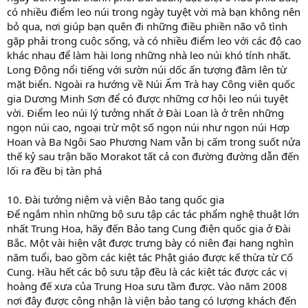
có nhiều điểm leo núi trong ngày tuyệt vời mà bạn không nên
bỏ qua, nơi giúp bạn quên đi những điều phiền não vô tình
gặp phải trong cuộc sống, và có nhiều điểm leo với các độ cao
khác nhau để làm hài long những nhà leo núi khó tính nhất.
Long Động nổi tiếng với sườn núi dốc ấn tượng đâm lên từ
mặt biển. Ngoài ra hướng về Núi Ấm Trà hay Công viên quốc
gia Dương Minh Sơn để có được những cơ hội leo núi tuyệt
vời. Điểm leo núi lý tưởng nhất ở Đài Loan là ở trên những
ngọn núi cao, ngoại trừ một số ngọn núi như ngọn núi Hơp
Hoan và Ba Ngôi Sao Phương Nam vẫn bị cấm trong suốt nửa
thế kỷ sau trận bão Morakot tất cả con đường đường dẫn đến
lối ra đều bị tàn phá
10. Đài tưởng niệm và viện Bảo tang quốc gia
Để ngắm nhìn những bộ sưu tập các tác phẩm nghệ thuật lớn
nhất Trung Hoa, hãy đến Bảo tang Cung điện quốc gia ở Đài
Bắc. Một vài hiện vật được trưng bày có niên đại hang nghìn
năm tuổi, bao gồm các kiệt tác Phật giáo được kế thừa từ Cố
Cung. Hầu hết các bộ sưu tập đều là các kiệt tác được các vị
hoàng đế xưa của Trung Hoa sưu tầm được. Vào năm 2008
nơi đây được công nhận là viện bảo tang có lượng khách đến