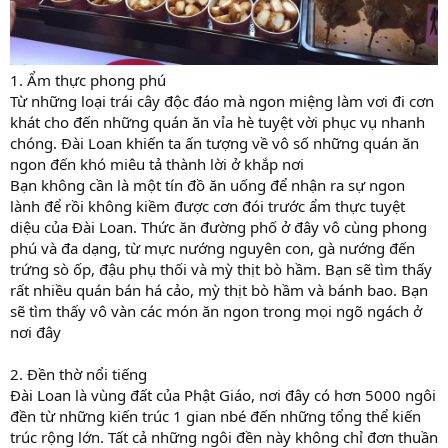
1. Ẩm thực phong phú
Từ những loại trái cây độc đáo mà ngon miệng làm vơi đi cơn
khát cho đến những quán ăn vỉa hè tuyệt vời phục vụ nhanh
chóng. Đài Loan khiến ta ấn tượng về vô số những quán ăn
ngon đến khó miêu tả thành lời ở khắp nơi
Bạn không cần là một tín đồ ăn uống để nhận ra sự ngon
lành để rồi không kiềm được cơn đói trước ẩm thực tuyệt
diệu của Đài Loan. Thức ăn đường phố ở đây vô cùng phong
phú và đa dạng, từ mực nướng nguyên con, gà nướng đến
trứng sò ốp, đậu phụ thối và mỳ thịt bò hầm. Bạn sẽ tìm thấy
rất nhiều quán bán há cảo, mỳ thịt bò hầm và bánh bao. Bạn
sẽ tìm thấy vô vàn các món ăn ngon trong mọi ngõ ngách ở
nơi đây
2. Đền thờ nổi tiếng
Đài Loan là vùng đất của Phật Giáo, nơi đây có hơn 5000 ngôi
đền từ những kiến trúc 1 gian nbé đến những tổng thể kiến
trúc rộng lớn. Tất cả những ngôi đền này không chỉ đơn thuần