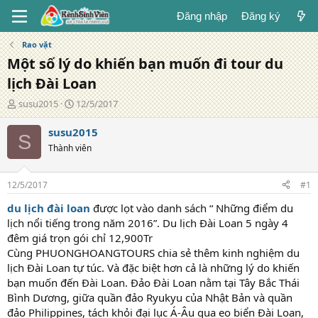
Đăng nhập
Đăng ký
Rao vặt
Một số lý do khiến bạn muốn đi tour du
lịch Đài Loan
T
N
susu2015
12/5/2017
á
g
c
à
susu2015
S
g
y
Thành viên
i
đ
ả
ă
n
12/5/2017
#1
g
du lịch đài loan
được lọt vào danh sách “ Những điểm du
lịch nổi tiếng trong năm 2016”. Du lịch Đài Loan 5 ngày 4
đêm giá trọn gói chỉ 12,900Tr
Cùng PHUONGHOANGTOURS chia sẻ thêm kinh nghiệm du
lịch Đài Loan tự túc. Và đặc biệt hơn cả là những lý do khiến
bạn muốn đến Đài Loan. Đảo Đài Loan nằm tại Tây Bắc Thái
Bình Dương, giữa quần đảo Ryukyu của Nhật Bản và quần
đảo Philippines, tách khỏi đại lục Á-Âu qua eo biển Đài Loan,