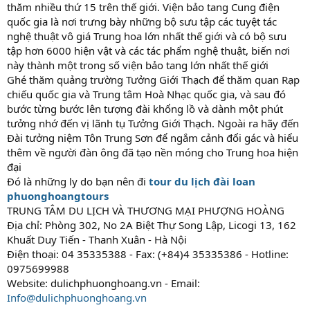
thăm nhiều thứ 15 trên thế giới. Viện bảo tang Cung điện
quốc gia là nơi trưng bày những bộ sưu tập các tuyệt tác
nghệ thuật vô giá Trung hoa lớn nhất thế giới và có bộ sưu
tập hơn 6000 hiện vật và các tác phẩm nghệ thuật, biến nơi
này thành một trong số viện bảo tang lớn nhất thế giới
Ghé thăm quảng trường Tưởng Giới Thạch để thăm quan Rạp
chiếu quốc gia và Trung tâm Hoà Nhạc quốc gia, và sau đó
bước từng bước lên tượng đài khổng lồ và dành một phút
tưởng nhớ đến vị lãnh tụ Tưởng Giới Thạch. Ngoài ra hãy đến
Đài tưởng niệm Tôn Trung Sơn để ngắm cảnh đổi gác và hiểu
thêm về người đàn ông đã tạo nền móng cho Trung hoa hiện
đại
Đó là những ly do bạn nên đi
tour du lịch đài loan
phuonghoangtours
TRUNG TÂM DU LỊCH VÀ THƯƠNG MẠI PHƯỢNG HOÀNG
Địa chỉ: Phòng 302, No 2A Biệt Thự Song Lập, Licogi 13, 162
Khuất Duy Tiến - Thanh Xuân - Hà Nội
Điện thoại: 04 35335388 - Fax: (+84)4 35335386 - Hotline:
0975699988
Website: dulichphuonghoang.vn - Email:
Info@dulichphuonghoang.vn