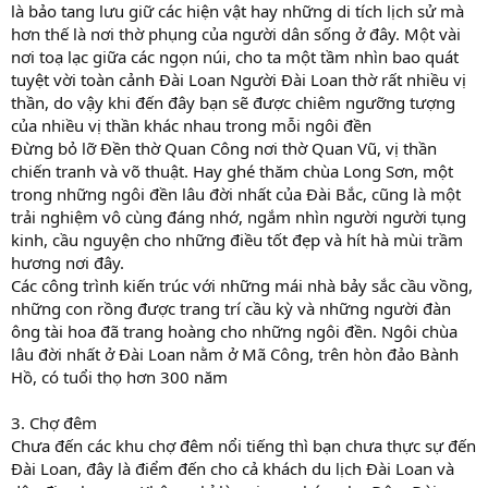
là bảo tang lưu giữ các hiện vật hay những di tích lịch sử mà
hơn thế là nơi thờ phụng của người dân sống ở đây. Một vài
nơi toạ lạc giữa các ngọn núi, cho ta một tầm nhìn bao quát
tuyệt vời toàn cảnh Đài Loan Người Đài Loan thờ rất nhiều vị
thần, do vậy khi đến đây bạn sẽ được chiêm ngưỡng tượng
của nhiều vị thần khác nhau trong mỗi ngôi đền
Đừng bỏ lỡ Đền thờ Quan Công nơi thờ Quan Vũ, vị thần
chiến tranh và võ thuật. Hay ghé thăm chùa Long Sơn, một
trong những ngôi đền lâu đời nhất của Đài Bắc, cũng là một
trải nghiệm vô cùng đáng nhớ, ngắm nhìn người người tụng
kinh, cầu nguyện cho những điều tốt đẹp và hít hà mùi trầm
hương nơi đây.
Các công trình kiến trúc với những mái nhà bảy sắc cầu vồng,
những con rồng được trang trí cầu kỳ và những người đàn
ông tài hoa đã trang hoàng cho những ngôi đền. Ngôi chùa
lâu đời nhất ở Đài Loan nằm ở Mã Công, trên hòn đảo Bành
Hồ, có tuổi thọ hơn 300 năm
3. Chợ đêm
Chưa đến các khu chợ đêm nổi tiếng thì bạn chưa thực sự đến
Đài Loan, đây là điểm đến cho cả khách du lịch Đài Loan và