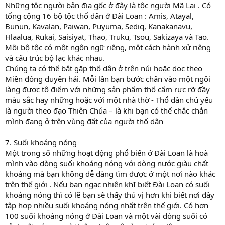
Những tộc người bản địa gốc ở đây là tộc người Mã Lai . Có
tổng cộng 16 bộ tộc thổ dân ở Đài Loan : Amis, Atayal,
Bunun, Kavalan, Paiwan, Puyuma, Sediq, Kanakanavu,
Hlaalua, Rukai, Saisiyat, Thao, Truku, Tsou, Sakizaya và Tao.
Mỗi bộ tộc có một ngôn ngữ riêng, một cách hành xử riêng
và cấu trúc bộ lạc khác nhau.
Chúng ta có thể bắt gặp thổ dân ở trên núi hoặc dọc theo
Miền đông duyên hải. Mỗi lần bạn bước chân vào một ngôi
làng được tô điểm với những sản phẩm thổ cẩm rực rỡ đầy
màu sắc hay những hoặc với một nhà thờ - Thổ dân chủ yếu
là người theo đạo Thiên Chúa – là khi bạn có thể chắc chắn
mình đang ở trên vùng đất của người thổ dân
7. Suối khoáng nóng
Một trong số những hoạt động phổ biến ở Đài Loan là hoà
mình vào dòng suối khoáng nóng với dòng nước giàu chất
khoáng mà bạn không dễ dàng tìm được ở một nơi nào khác
trên thế giới . Nếu bạn ngạc nhiên khI biết Đài Loan có suối
khoáng nóng thì có lẽ bạn sẽ thấy thú vị hơn khi biết nơi đây
tập hợp nhiều suối khoáng nóng nhất trên thế giới. Có hơn
100 suối khoáng nóng ở Đài Loan và một vài dòng suối có