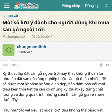
Đăng nhập
Đăng ký
Rao vặt
Một số lưu ý dành cho người dùng khi mua
sàn gỗ ngoài trời
T
N
chungnamdinh
25/10/2017
á
g
c
à
chungnamdinh
C
g
y
Thành viên
i
đ
ả
ă
n
25/10/2017
#1
g
Kỹ thuật lắp đặt sàn gỗ ngoài trời này thật không thuận lợi
như lắp đặt sàn gỗ công nghiệp hoặc sàn gỗ thiên nhiên, để
có được một khoảng không gian đẹp, bền đảm bảo với mọi
điều kiện thời tiết thì cần có những kỹ thuật xây dừng chất
lượng và đúng quá trình nhưng siêu thị sàn gỗ giá rẻ share
dưới đây.
Hầu như các vật liệu lát ngoài trời đều không thể bằng vật