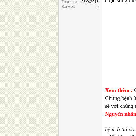
cuộc sống thư
Tham gia
25/9/2016
Bài viết
0
Xem thêm :
Chứng bệnh ù 
sẽ với chúng 
Nguyên nhân 
bệnh ù tai do