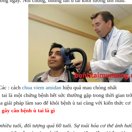
ờng ngày. Nói chung, những lần ù tai khỏi tương đối mau.
Các : cách
chua viem amidan
hiệu quả mau chóng nhất
tai là một chứng bệnh hết sức thường gặp trong thời gian trở 
ta giải pháp làm sao để khỏi bệnh ù tai cùng với kiến thức cơ
gây căn bệnh ù tai là gì
 nhiều tuổi, đối tượng quá 60 tuổi. Sự toái hóa cơ thể ảnh hư