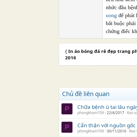
nhức đầu bệnh
uong
để phát 
bắt buộc phả
chứng điếc kh
〈 In áo bóng đá rẻ đẹp trang p
2016
Chủ đề liên quan
Chữa bệnh ù tai lâu ng
P
phongkham709
22/4/2017
Rao v
Cẩn thận với nguồn gốc
P
phongkham709
30/11/2016
Rao 