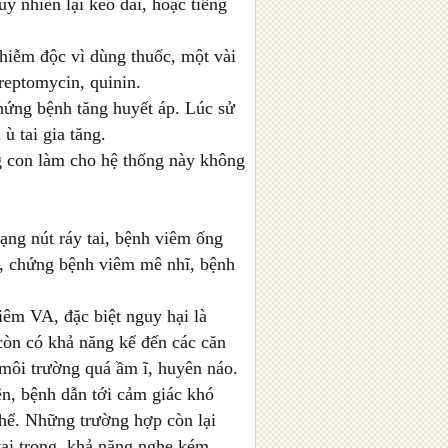
y nhiên lại kéo dài, hoặc tiếng
hiễm độc vì dùng thuốc, một vài
treptomycin, quinin.
ứng bệnh tăng huyết áp. Lúc sử
ù tai gia tăng.
g con làm cho hệ thống này không
ạng nút ráy tai, bệnh viêm ống
nh, chứng bệnh viêm mê nhĩ, bệnh
iêm VA, đặc biệt nguy hại là
còn có khả năng kể đến các căn
 môi trường quá ầm ĩ, huyên náo.
ên, bệnh dẫn tới cảm giác khó
 thể. Những trường hợp còn lại
ai trong, khả năng nghe kém,