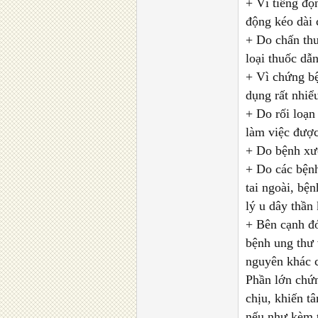
+ Vì tiếng độ
động kéo dài 
+ Do chấn thư
loại thuốc dẫn
+ Vì chứng b
dụng rất nhiểu
+ Do rối loạn
làm việc được
+ Do bệnh xư
+ Do các bệnh
tai ngoài, bệ
lý u dây thần 
+ Bên cạnh đó
bệnh ung thư 
nguyên khác c
Phần lớn chứn
chịu, khiến t
nếu như kèm t