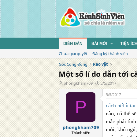
DIỄN ĐÀN
BÀI MỚI
TIỆN ÍC
Chưa giải quyết
Đăng ký thành viên
Góc Cộng Đồng
Rao vặt
Một số lí do dẫn tới 
T
N
phongkham709
5/5/2017
á
g
c
à
5/5/2017
g
y
P
i
đ
cách hết ù tai
ả
ă
nào, có thể s
n
mắc phải tình
g
phongkham709
mỏi, khó ngủ,
Thành viên