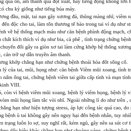
ng quá ồn, âm thanh quá đột xuất, hay tiếng động không lớn tu
có chu kỳ giống như tiếng búa máy.
ơng đầu, mặt, tai nạn gãy xương đá, thủng màng nhĩ; viêm n
 đến độc cho tai, làm tổn thương tế bào trong tai ví dụ như s
ệnh về hệ thống mạch máu như căn bệnh phình động mạch, ch
 chất kích thích ví dụ như bia, cà phê , tình trạng chứng bệnh 
 chuyển đổi gây ra giòn xơ tai làm cứng khớp hệ thống xươn
, cản trở sự dẫn truyền âm thanh.
ơng khớp chẳng hạn như chứng bệnh thoái hóa đốt sống cổ.
 lý của tai, mũi, họng như: căn bệnh Viêm mũi xoang, tình tr
nh nấm ống tai, chứng bệnh viêm tai giữa cấp tính và mạn tí
kinh VIII.
, còn vì bệnh viêm mũi xoang, bệnh lý viêm họng, bệnh lý v
vòm mũi họng làm tắc vòi nhĩ. Ngoài những lí do như trên , 
hẳng hạn như hiện tượng stress, áp lực công tác quá cao, do
g bệnh ù tai không gây nên nguy hại đến bệnh nhân, tuy nhi
âm trạng luôn lo sợ, suy nghĩ rất, kém ngủ, gây nên sa sút cơ
heo dấu hiệu khác chẳng hạn như choáng váng, chứng bệnh t