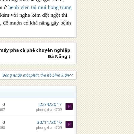
ớm ở
benh vien tai mui hong trung
i kèm với nghe kém đột ngột thì
o, để muộn có khả năng gây bệnh
 máy pha cà phê chuyên nghiệp
Đà Nẵng 〉
Đăng nhập một phát, tha hồ bình luận^^
0
22/4/2017
P
567
phongkham709
0
30/11/2016
P
468
phongkham709