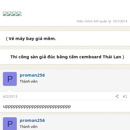
Hiệu chỉnh bởi quản lý:
16/1/2014
〈 Vé máy bay giá mềm.
Thi công sàn giả đúc bằng tấm cemboard Thái Lan 〉
proman256
P
Thành viên
4/2/2013
#2
uppppppppppppppppppppppppp
proman256
P
Thành viên