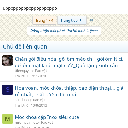
upppppppppppppppppppp
Trang cuối
Trang 1 / 4
Trang tiếp
Đăng nhập một phát, tha hồ bình luận^^
Chủ đề liên quan
Chăn gối điều hòa, gối ôm mèo chii, gối ôm Nici,
gối ôm mặt khóc mặt cười_Quà tặng xinh xắn
ttkhnguyen
Rao vặt
Trả lời
1
7/11/2016
Hoa voan, móc khóa, thiệp, bao điện thoại... giá
S
rẻ nhất, chất lượng tốt nhất
sueduong
Rao vặt
Trả lời
0
10/8/2013
Móc khóa cặp Inox siêu cute
M
mikimasamoto
Rao vặt
Trả lời
2
12/10/2015