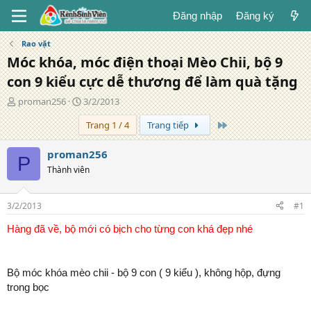
Đăng nhập
Đăng ký
Rao vặt
Móc khóa, móc điện thoại Mèo Chii, bộ 9
con 9 kiểu cực dễ thương để làm quà tặng
T
N
proman256
3/2/2013
á
g
Trang cuối
Trang 1 / 4
Trang tiếp
c
à
g
y
i
đ
proman256
P
ả
ă
Thành viên
n
g
3/2/2013
#1
Hàng đã về, bộ mới có bịch cho từng con khá đẹp nhé
Bộ móc khóa mèo chii - bộ 9 con ( 9 kiểu ), không hộp, đựng
trong bọc