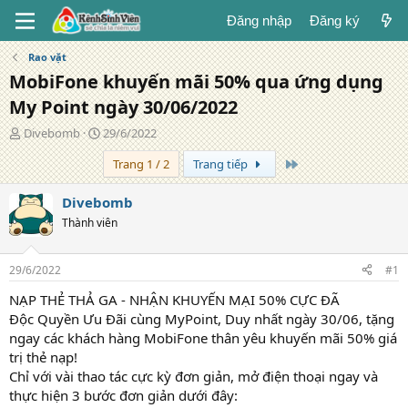
Đăng nhập
Đăng ký
Rao vặt
MobiFone khuyến mãi 50% qua ứng dụng
My Point ngày 30/06/2022
T
N
Divebomb
29/6/2022
á
g
Trang cuối
Trang 1 / 2
Trang tiếp
c
à
g
y
i
đ
Divebomb
ả
ă
Thành viên
n
g
29/6/2022
#1
NẠP THẺ THẢ GA - NHẬN KHUYẾN MẠI 50% CỰC ĐÃ
Độc Quyền Ưu Đãi cùng MyPoint, Duy nhất ngày 30/06, tặng
ngay các khách hàng MobiFone thân yêu khuyến mãi 50% giá
trị thẻ nạp!
Chỉ với vài thao tác cực kỳ đơn giản, mở điện thoại ngay và
thực hiện 3 bước đơn giản dưới đây: