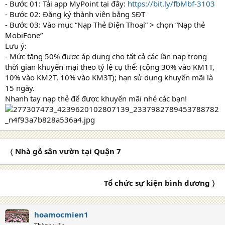
- Bước 01: Tải app MyPoint tại đây:
https://bit.ly/fbMbf-3103
- Bước 02: Đăng ký thành viên bằng SĐT
- Bước 03: Vào mục “Nạp Thẻ Điện Thoại” > chọn “Nạp thẻ
MobiFone”
Lưu ý:
- Mức tặng 50% được áp dụng cho tất cả các lần nạp trong
thời gian khuyến mại theo tỷ lệ cụ thể: (cộng 30% vào KM1T,
10% vào KM2T, 10% vào KM3T); hạn sử dụng khuyến mãi là
15 ngày.
Nhanh tay nạp thẻ để được khuyến mãi nhé các bạn!
〈 Nhà gỗ sân vườn tại Quận 7
Tổ chức sự kiện bình dương 〉
hoamocmien1