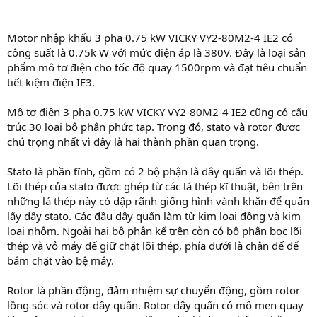
Motor nhập khẩu 3 pha 0.75 kW VICKY VY2-80M2-4 IE2 có
công suất là 0.75k W với mức điện áp là 380V. Đây là loại sản
phẩm mô tơ điện cho tốc độ quay 1500rpm và đạt tiêu chuẩn
tiết kiệm điện IE3.
Mô tơ điện 3 pha 0.75 kW VICKY VY2-80M2-4 IE2 cũng có cấu
trúc 30 loại bộ phận phức tạp. Trong đó, stato và rotor được
chú trọng nhất vì đây là hai thành phần quan trọng.
Stato là phần tĩnh, gồm có 2 bộ phận là dây quấn và lõi thép.
Lõi thép của stato được ghép từ các lá thép kĩ thuật, bên trên
những lá thép này có dập rãnh giống hình vành khăn để quấn
lấy dây stato. Các đầu dây quấn làm từ kim loại đồng và kim
loại nhôm. Ngoài hai bộ phận kể trên còn có bộ phận bọc lõi
thép và vỏ máy để giữ chặt lõi thép, phía dưới là chân đế để
bám chặt vào bệ máy.
Rotor là phần động, đảm nhiệm sự chuyển động, gồm rotor
lồng sóc và rotor dây quấn. Rotor dây quấn có mô men quay