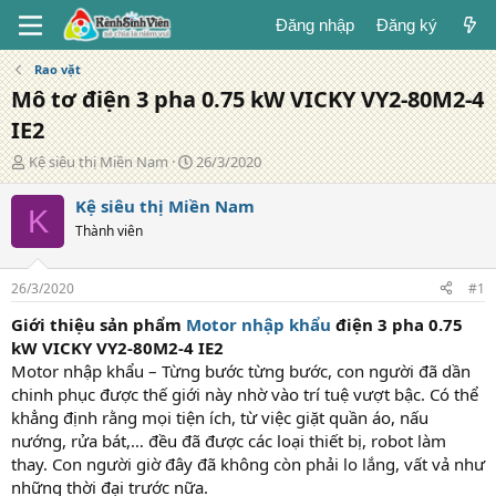
Đăng nhập
Đăng ký
Rao vặt
Mô tơ điện 3 pha 0.75 kW VICKY VY2-80M2-4
IE2
T
N
Kệ siêu thị Miền Nam
26/3/2020
á
g
c
à
Kệ siêu thị Miền Nam
K
g
y
Thành viên
i
đ
ả
ă
n
26/3/2020
#1
g
Giới thiệu sản phẩm
Motor nhập khẩu
điện 3 pha 0.75
kW VICKY VY2-80M2-4 IE2
Motor nhập khẩu – Từng bước từng bước, con người đã dần
chinh phục được thế giới này nhờ vào trí tuệ vượt bậc. Có thể
khẳng định rằng mọi tiện ích, từ việc giặt quần áo, nấu
nướng, rửa bát,… đều đã được các loại thiết bị, robot làm
thay. Con người giờ đây đã không còn phải lo lắng, vất vả như
những thời đại trước nữa.