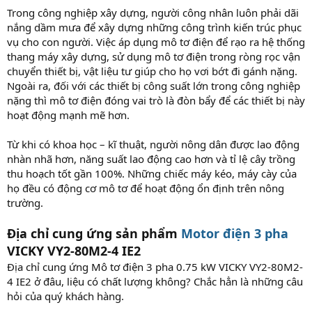
Trong công nghiệp xây dựng, người công nhân luôn phải dãi
nắng dầm mưa để xây dựng những công trình kiến trúc phục
vụ cho con người. Việc áp dụng mô tơ điện để rạo ra hệ thống
thang máy xây dựng, sử dụng mô tơ điện trong ròng rọc vận
chuyển thiết bị, vật liệu tư giúp cho họ vơi bớt đi gánh nặng.
Ngoài ra, đối với các thiết bị công suất lớn trong công nghiệp
nặng thì mô tơ điện đóng vai trò là đòn bẩy để các thiết bị này
hoạt động mạnh mẽ hơn.
Từ khi có khoa học – kĩ thuật, người nông dân được lao động
nhàn nhã hơn, năng suất lao động cao hơn và tỉ lệ cây trồng
thu hoạch tốt gần 100%. Những chiếc máy kéo, máy cày của
họ đều có động cơ mô tơ để hoạt động ổn định trên nông
trường.
Địa chỉ cung ứng sản phẩm
Motor điện 3 pha
VICKY VY2-80M2-4 IE2
Địa chỉ cung ứng Mô tơ điện 3 pha 0.75 kW VICKY VY2-80M2-
4 IE2 ở đâu, liệu có chất lượng không? Chắc hẳn là những câu
hỏi của quý khách hàng.