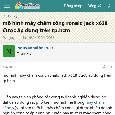
Đăng nhập
Đăng ký
Rao vặt
mô hình máy chấm công ronald jack x628
được áp dụng trên tp.hcm
T
N
nguyenhaihn1989
5/4/2018
á
g
c
à
nguyenhaihn1989
N
g
y
Thành viên
i
đ
ả
ă
n
5/4/2018
#1
g
mô hình máy chấm công ronald jack x628 được áp dụng trên
tp.hcm
Hiện nay,tại văn phòng các công ty,doanh nghiệp được lắp
đặt và áp dụng rất phổ biến mô hình hệ thống
máy chấm
công
,vậy tại sao thiết bị máy chấm công lại được nhiều doanh
nghiệp,công ty áp dụng như hiện nay.thiết bị máy chấm công