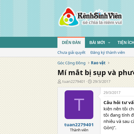
DIỄN ĐÀN
BÀI MỚI
TIỆN ÍC
Chưa giải quyết
Đăng ký thành viên
Góc Cộng Đồng
Rao vặt
Mí mắt bị sụp và phư
T
N
tuan2279401
29/3/2017
á
g
c
à
29/3/2017
g
y
T
Câu hỏi tư vâ
i
đ
ả
ă
kiện nên tôi c
n
tôi đang tính đi
g
nhiêu và sau că
tuan2279401
Gòn)”.
Thành viên