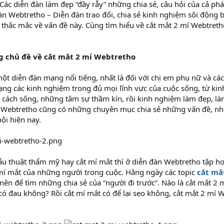
Các diễn đàn làm đẹp “đầy rẫy” những chia sẻ, câu hỏi của cả phá
àn Webtretho – Diễn đàn trao đổi, chia sẻ kinh nghiệm sôi động b
thắc mắc về vấn đề này. Cùng tìm hiểu về cắt mắt 2 mí Webtreth
g chủ đề về cắt mắt 2 mí Webtretho
t diễn đàn mạng nổi tiếng, nhất là đối với chị em phụ nữ và ca
̣ng các kinh nghiệm trong đủ mọi lĩnh vực của cuộc sống, từ kin
cách sống, những tâm sự thầm kín, rồi kinh nghiệm làm đẹp, l
e. Webtretho cũng có những chuyên mục chia sẻ những vấn đề,
ội hiện nay.
ẫu thuật thẩm mỹ hay cắt mí mắt thì ở diễn đàn Webtretho tập h
t mí mắt của những người trong cuộc. Hằng ngày các topic
cắt mă
 nên để tìm những chia sẻ của “người đi trước”. Nào là cắt mắt 2
́ đau không? Rồi cắt mí mắt có để lại sẹo không, cắt mắt 2 mí