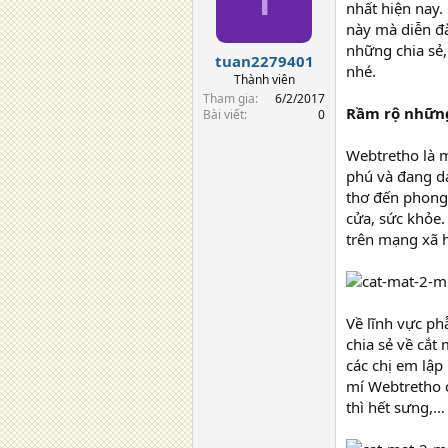
nhất hiện nay. 
này mà diễn đ
những chia sẻ, 
tuan2279401
nhé.
Thành viên
Tham gia
6/2/2017
Rầm rộ nhữn
Bài viết
0
Webtretho là mộ
phú và đang da
thơ đến phong 
cửa, sức khỏ
trên mạng xã h
Về lĩnh vực ph
chia sẻ về cắ
các chị em lập
mí Webtretho co
thì hết sưng,…