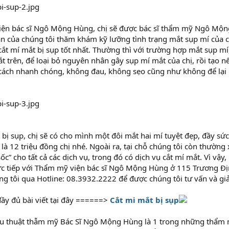
viện bác sĩ Ngô Mộng Hùng, chị sẽ được bác sĩ thẩm mỹ Ngô 
 của chúng tôi thăm khám kỹ lưỡng tình trạng mắt sụp mí của chị, 
 mí mắt bị sụp tốt nhất. Thường thì với trường hợp mắt sụp mí, 
́t trên, để loại bỏ nguyên nhân gây sụp mí mắt của chị, rồi tạo nê
cách nhanh chóng, không đau, không sẹo cũng như không để lại bâ
 bị sụp, chị sẽ có cho mình một đôi mắt hai mí tuyệt đẹp, đầy sức
ói là 12 triệu đồng chị nhé. Ngoài ra, tại chỗ chúng tôi còn thư
ốc” cho tất cả các dịch vụ, trong đó có dịch vụ cắt mí mắt. Vì vậy,
rực tiếp với Thẩm mỹ viện bác sĩ Ngô Mộng Hùng ở 115 Trương Đ
úng tôi qua Hotline: 08.3932.2222 để được chúng tôi tư vấn và giả
ầy đủ bài viết tại đây ======>
Cắt mi mắt bị sụp
u thuật thẫm mỹ Bác Sĩ Ngô Mộng Hùng là 1 trong những thẩm mỹ