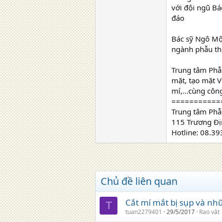
với đội ngũ Bá
đáo
Bác sỹ Ngô Mộ
ngành phẫu th
Trung tâm Phẫ
mặt, tạo mặt V
mí,...cùng cô
===========
Trung tâm Phẫ
115 Trương Địn
Hotline: 08.3
Chủ đề liên quan
Cắt mí mắt bị sụp và nhữ
T
tuan2279401
29/5/2017
Rao vặt