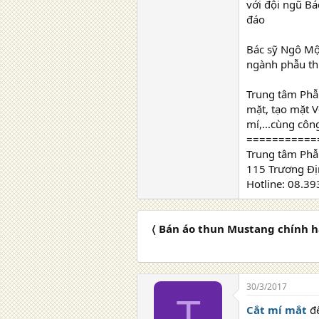
với đội ngũ Bá
đáo
Bác sỹ Ngô Mộ
ngành phẫu th
Trung tâm Phẫ
mặt, tạo mặt V
mí,...cùng cô
===========
Trung tâm Phẫ
115 Trương Địn
Hotline: 08.3
〈 Bán áo thun Mustang chính 
30/3/2017
T
Cắt mí mắt
đê