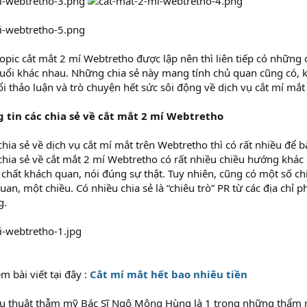
pic cắt mắt 2 mí Webtretho được lập nên thì liên tiếp có những câu t
tuổi khác nhau. Những chia sẻ này mang tính chủ quan cũng có, kha
thảo luận và trò chuyện hết sức sôi động về dịch vụ cắt mí mắt 
tin các chia sẻ về cắt mắt 2 mí Webtretho
hia sẻ về dịch vụ cắt mí mắt trên Webtretho thì có rất nhiều để 
c chia sẻ về cắt mắt 2 mí Webtretho có rất nhiều chiều hướng khá
chất khách quan, nói đúng sự thật. Tuy nhiên, cũng có một số chi
quan, một chiều. Có nhiều chia sẻ là “chiêu trò” PR từ các địa chỉ p
g.
 bài viết tại đây :
Cắt mí mắt hết bao nhiêu tiền
u thuật thẫm mỹ Bác Sĩ Ngô Mộng Hùng là 1 trong những thẩm mỹ