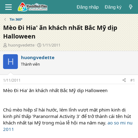
Đăng nhập
Đăng ký
Tin 360°
Mèo Đi Hia' ăn khách nhất Bắc Mỹ dịp
Halloween
T
N
huongvedette
1/11/2011
á
g
c
à
huongvedette
H
g
y
Thành viên
i
đ
ả
ă
n
1/11/2011
#1
g
Mèo Đi Hia' ăn khách nhất Bắc Mỹ dịp Halloween
Chú mèo hiệp sĩ hài hước, lém lỉnh vượt mặt phim kinh dị
kinh phí thấp 'Paranormal Activity 3' để trở thành cái tên hút
khách nhất tại Mỹ trong mùa lễ hội ma năm nay.
ao so mi nu
2011