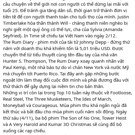
câu chuyện về thế giới nơi con người có thể dừng lại mãi với
tuổi 25. Để tránh gia tăng dân số, thời gian trở thành đơn vị
tiền tệ để con người thanh toán cho tuổi thọ của mình. Justin
Timberlake hóa thân thành Will - chàng thanh niên nghèo bị
nghi giết một quý ông có thế lực, cha của Sylvia (Amanda
Seyfried). In Time sẽ chiếu tại Việt Nam vào ngày 2/12.
The Rum Diary - phim mới của tài tử Johnny Depp - đứng thứ
năm với doanh thu khá khiêm tốn là 5,01 triệu USD. Được
chuyển thể từ tiểu thuyết cùng tên đầu tay của nhà văn
Hunter S. Thompson, The Rum Diary xoay quanh nhân vật
Paul Kemp, một nhà báo tự do vì chán New York và nước Mỹ
mà chuyển tới Puerto Rico. Tại đây anh gặp những bước
ngoặt lớn làm thay đổi cuộc đời mình và phải đương đầu với
thử thách để gây dựng lại niềm tin cho bản thân.
Những vị trí còn lại trong Top 10 tuần này thuộc về Footloose,
Real Steel, The Three Musketeers, The Ides of March,
Moneyball và Courageous. Mùa phim thu khá ngắn ngủi đã
kết thúc và bắt đầu cho mùa phim cuối năm sôi động. Ngày
thứ sáu (4/11), ba bộ phim The Son of No One, Tower Heist
và A Very Harold and Kumar 3D Christmas sẽ cùng đổ bộ
xuống các rạp chiếu.