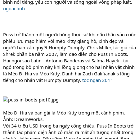
binh nổi tiếng, yêu con người và sống ngoài vòng pháp luật.
ngoai tinh
Puss trở thành một người hùng thực sự khi dấn thân vào cuộc
phiêu lưu mạo hiểm với mèo Kitty giang hồ, xinh đẹp và
người bạn xảo quyệt Humpty Dumpty. Chris Miller, tác giả của
Shrek phần ba năm 2007, làm đạo diễn cho Puss In Boots.
Hai ngôi sao Latin - Antonio Banderas và Salma Hayek - tái
ngộ trong bộ phim này khi lồng giọng cho hai nhân vật chính
là Mèo Đi Hia và Mèo Kitty. Danh hài Zach Galifianakis lồng
tiếng cho nhân vật Humpty Dumpty.
toc ngan 2011
Mèo Đi Hia và bạn gái là Mèo Kitty trong một cảnh phim.
Ảnh: DreamWorks.
Với 34 triệu USD trong ba ngày công chiếu, Puss In Boots trở
thành tác phẩm điện ảnh có màn ra mắt ấn tượng nhất trong
các kỳ Halloween. Đây cũng là dự án phim Hollywood lồng