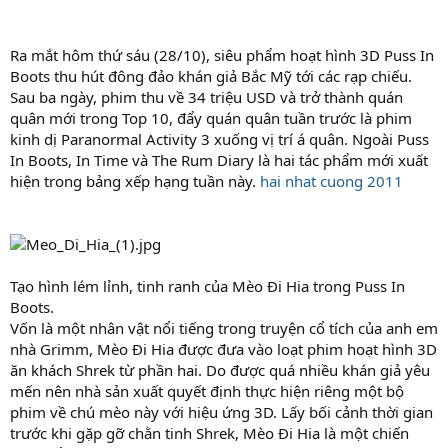
Ra mắt hôm thứ sáu (28/10), siêu phẩm hoạt hình 3D Puss In
Boots thu hút đông đảo khán giả Bắc Mỹ tới các rạp chiếu.
Sau ba ngày, phim thu về 34 triệu USD và trở thành quán
quân mới trong Top 10, đẩy quán quân tuần trước là phim
kinh dị Paranormal Activity 3 xuống vị trí á quân. Ngoài Puss
In Boots, In Time và The Rum Diary là hai tác phẩm mới xuất
hiện trong bảng xếp hạng tuần này.
hai nhat cuong 2011
Tạo hình lém lỉnh, tinh ranh của Mèo Đi Hia trong Puss In
Boots.
Vốn là một nhân vật nổi tiếng trong truyện cổ tích của anh em
nhà Grimm, Mèo Đi Hia được đưa vào loạt phim hoạt hình 3D
ăn khách Shrek từ phần hai. Do được quá nhiều khán giả yêu
mến nên nhà sản xuất quyết định thực hiện riêng một bộ
phim về chú mèo này với hiệu ứng 3D. Lấy bối cảnh thời gian
trước khi gặp gỡ chằn tinh Shrek, Mèo Đi Hia là một chiến