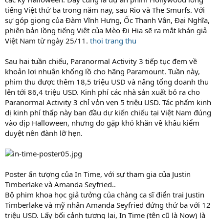
tiếng Việt thứ ba trong năm nay, sau Rio và The Smurfs. Với
sự góp giọng của Đàm Vĩnh Hưng, Ốc Thanh Vân, Đại Nghĩa,
phiên bản lồng tiếng Việt của Mèo Đi Hia sẽ ra mắt khán giả
Việt Nam từ ngày 25/11.
thoi trang thu
Sau hai tuần chiếu, Paranormal Activity 3 tiếp tục đem về
khoản lợi nhuận khổng lồ cho hãng Paramount. Tuần này,
phim thu được thêm 18,5 triệu USD và nâng tổng doanh thu
lên tới 86,4 triệu USD. Kinh phí các nhà sản xuất bỏ ra cho
Paranormal Activity 3 chỉ vỏn vẹn 5 triệu USD. Tác phẩm kinh
dị kinh phí thấp này ban đầu dự kiến chiếu tại Việt Nam đúng
vào dịp Halloween, nhưng do gặp khó khăn về khâu kiểm
duyệt nên đành lỡ hẹn.
Poster ấn tượng của In Time, với sự tham gia của Justin
Timberlake và Amanda Seyfried..
Bộ phim khoa học giả tưởng của chàng ca sĩ điển trai Justin
Timberlake và mỹ nhân Amanda Seyfried đứng thứ ba với 12
triệu USD. Lấy bối cảnh tương lai, In Time (tên cũ là Now) là