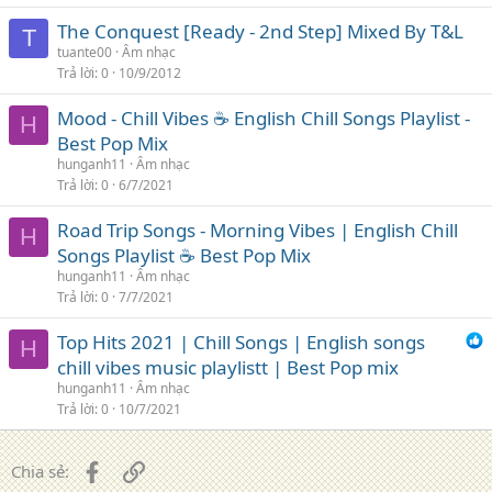
The Conquest [Ready - 2nd Step] Mixed By T&L
T
tuante00
Âm nhạc
Trả lời
0
10/9/2012
Mood - Chill Vibes ☕️ English Chill Songs Playlist -
H
Best Pop Mix
hunganh11
Âm nhạc
Trả lời
0
6/7/2021
Road Trip Songs - Morning Vibes | English Chill
H
Songs Playlist ☕️ Best Pop Mix
hunganh11
Âm nhạc
Trả lời
0
7/7/2021
Top Hits 2021 | Chill Songs | English songs
H
chill vibes music playlistt | Best Pop mix
hunganh11
Âm nhạc
Trả lời
0
10/7/2021
Facebook
Liên kết
Chia sẻ: