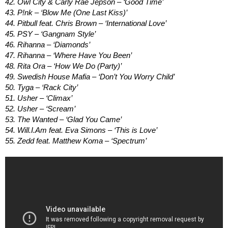
42. Owl City & Carly Rae Jepson – ‘Good Time’
43. P!nk – ‘Blow Me (One Last Kiss)’
44. Pitbull feat. Chris Brown – ‘International Love’
45. PSY – ‘Gangnam Style’
46. Rihanna – ‘Diamonds’
47. Rihanna – ‘Where Have You Been’
48. Rita Ora – ‘How We Do (Party)’
49. Swedish House Mafia – ‘Don’t You Worry Child’
50. Tyga – ‘Rack City’
51. Usher – ‘Climax’
52. Usher – ‘Scream’
53. The Wanted – ‘Glad You Came’
54. Will.I.Am feat. Eva Simons – ‘This is Love’
55. Zedd feat. Matthew Koma – ‘Spectrum’