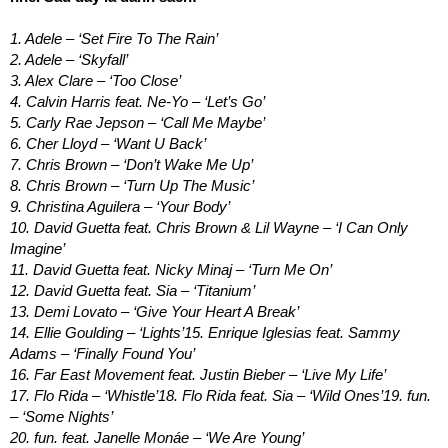
1. Adele – ‘Set Fire To The Rain’
2. Adele – ‘Skyfall’
3. Alex Clare – ‘Too Close’
4. Calvin Harris feat. Ne-Yo – ‘Let’s Go’
5. Carly Rae Jepson – ‘Call Me Maybe’
6. Cher Lloyd – ‘Want U Back’
7. Chris Brown – ‘Don’t Wake Me Up’
8. Chris Brown – ‘Turn Up The Music’
9. Christina Aguilera – ‘Your Body’
10. David Guetta feat. Chris Brown & Lil Wayne – ‘I Can Only
Imagine’
11. David Guetta feat. Nicky Minaj – ‘Turn Me On’
12. David Guetta feat. Sia – ‘Titanium’
13. Demi Lovato – ‘Give Your Heart A Break’
14. Ellie Goulding – ‘Lights’15. Enrique Iglesias feat. Sammy
Adams – ‘Finally Found You’
16. Far East Movement feat. Justin Bieber – ‘Live My Life’
17. Flo Rida – ‘Whistle’18. Flo Rida feat. Sia – ‘Wild Ones’19. fun.
– ‘Some Nights’
20. fun. feat. Janelle Monáe – ‘We Are Young’