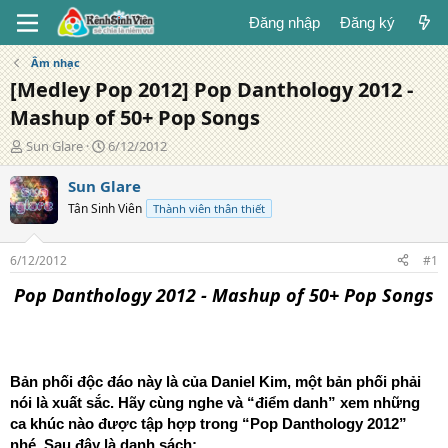
Đăng nhập
Đăng ký
Âm nhạc
[Medley Pop 2012] Pop Danthology 2012 -
Mashup of 50+ Pop Songs
T
N
Sun Glare
6/12/2012
á
g
c
à
Sun Glare
g
y
Tân Sinh Viên
Thành viên thân thiết
i
đ
ả
ă
n
6/12/2012
#1
g
Pop Danthology 2012 - Mashup of 50+ Pop Songs
Bản phối độc đáo này là của Daniel Kim, một bản phối phải
nói là xuất sắc. Hãy cùng nghe và “điểm danh” xem những
ca khúc nào được tập hợp trong “Pop Danthology 2012”
nhé. Sau đây là danh sách: