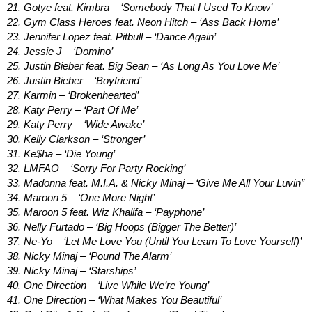
21. Gotye feat. Kimbra – ‘Somebody That I Used To Know’
22. Gym Class Heroes feat. Neon Hitch – ‘Ass Back Home’
23. Jennifer Lopez feat. Pitbull – ‘Dance Again’
24. Jessie J – ‘Domino’
25. Justin Bieber feat. Big Sean – ‘As Long As You Love Me’
26. Justin Bieber – ‘Boyfriend’
27. Karmin – ‘Brokenhearted’
28. Katy Perry – ‘Part Of Me’
29. Katy Perry – ‘Wide Awake’
30. Kelly Clarkson – ‘Stronger’
31. Ke$ha – ‘Die Young’
32. LMFAO – ‘Sorry For Party Rocking’
33. Madonna feat. M.I.A. & Nicky Minaj – ‘Give Me All Your Luvin”
34. Maroon 5 – ‘One More Night’
35. Maroon 5 feat. Wiz Khalifa – ‘Payphone’
36. Nelly Furtado – ‘Big Hoops (Bigger The Better)’
37. Ne-Yo – ‘Let Me Love You (Until You Learn To Love Yourself)’
38. Nicky Minaj – ‘Pound The Alarm’
39. Nicky Minaj – ‘Starships’
40. One Direction – ‘Live While We’re Young’
41. One Direction – ‘What Makes You Beautiful’