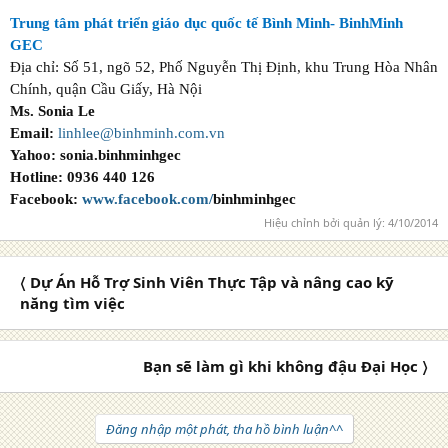
Trung tâm phát triển giáo dục quốc tế Bình Minh- BinhMinh
GEC
Địa chỉ: Số 51, ngõ 52, Phố Nguyễn Thị Định, khu Trung Hòa Nhân
Chính, quận Cầu Giấy, Hà Nội
Ms. Sonia Le
Email:
linhlee@binhminh.com.vn
Yahoo:
sonia.binhminhgec
Hotline:
0936 440 126
Facebook:
www.facebook.com/
binhminhgec
Hiệu chỉnh bởi quản lý:
4/10/2014
〈 Dự Án Hỗ Trợ Sinh Viên Thực Tập và nâng cao kỹ
năng tìm việc
Bạn sẽ làm gì khi không đậu Đại Học 〉
Đăng nhập một phát, tha hồ bình luận^^