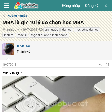
Đăng nhập
Đăng ký
Hướng nghiệp
MBA là gi? 10 lý do chọn học MBA
T
N
T
linhlee
19/7/2013
anh quốc
du học
học bổng du học
á
g
ừ
kinh tế
thạc sĩ
thạc sĩ quản trị kinh doanh
c
à
k
g
y
h
linhlee
i
đ
ó
ả
Thành viên
ă
a
n
g
19/7/2013
#1
MBA là gì ?