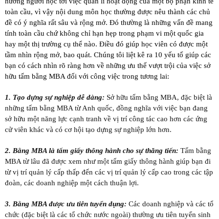
hướng người học tới việc quản lí hoạt động của một bộ phận kinh tế
toàn cầu, vì vậy nội dung môn học thường được nêu thành các chủ
đề có ý nghĩa rất sâu và rộng mở. Đó thường là những vấn đề mang
tính toàn cầu chứ không chỉ hạn hẹp trong phạm vi một quốc gia
hay một thị trường cụ thể nào. Điều đó giúp học viên có được một
tầm nhìn rộng mở, bao quát. Chúng tôi liệt kê ra 10 yếu tố giúp các
bạn có cách nhìn rõ ràng hơn về những ưu thế vượt trội của việc sở
hữu tấm bằng MBA đối với công việc trong tương lai:
1. Tạo dựng sự nghiệp dễ dàng:
Sở hữu tấm bằng MBA, đặc biệt là
những tấm bằng MBA từ Anh quốc, đồng nghĩa với việc bạn đang
sở hữu một năng lực cạnh tranh về vị trí công tác cao hơn các ứng
cử viên khác và có cơ hội tạo dựng sự nghiệp lớn hơn.
2. Bằng MBA là tấm giấy thông hành cho sự thăng tiến:
Tấm bằng
MBA từ lâu đã được xem như một tấm giấy thông hành giúp bạn đi
từ vị trí quản lý cấp thấp đến các vị trí quản lý cấp cao trong các tập
đoàn, các doanh nghiệp một cách thuận lợi.
3. Bằng MBA được ưu tiên tuyển dụng:
Các doanh nghiệp và các tổ
chức (đặc biệt là các tổ chức nước ngoài) thường ưu tiên tuyển sinh