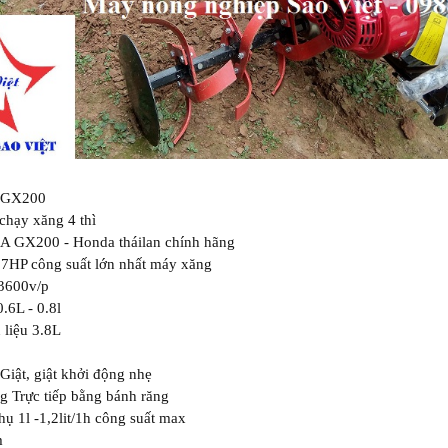
 GX200
chạy xăng 4 thì
 GX200 - Honda tháilan chính hãng
 7HP công suất lớn nhất máy xăng
 3600v/p
.6L - 0.8l
 liệu 3.8L
Giật, giật khởi động nhẹ
g Trực tiếp bằng bánh răng
thụ 1l -1,2lit/1h công suất max
m