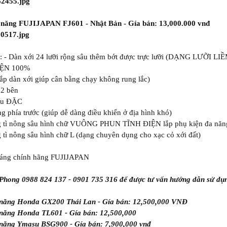
 năng FUJIJAPAN FJ601 - Nhật Bản - Gía bán: 13,000.000 vnđ
m: - Dàn xới 24 lưỡi rộng sâu thêm bớt được trực lưỡi (DẠNG LƯỠ
IỆN 100%
lắp dàn xới giúp cân bằng chạy không rung lắc)
 2 bên
 su ĐẶC
g phía trước (giúp dễ dàng điều khiển ở địa hình khó)
g tì nông sâu hình chữ VUÔNG PHUN TĨNH ĐIỆN lắp phụ kiện đa năn
 tì nông sâu hình chữ L (dạng chuyên dụng cho xạc cỏ xới đất)
háng chính hãng FUJIJAPAN
Phong 0988 824 137 - 0901 735 316 để được tư vấn hướng dẫn sử dụng
 năng Honda GX200 Thái Lan - Gía bán: 12,500,000 VNĐ
 năng Honda TL601 - Gía bán: 12,500,000
 năng Ymasu BSG900 - Gía bán: 7,900,000 vnđ