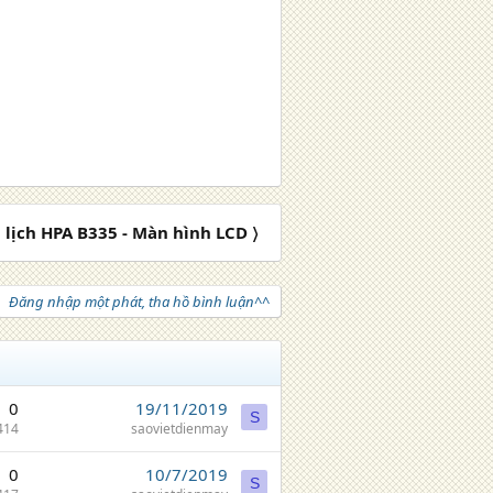
lịch HPA B335 - Màn hình LCD 〉
Đăng nhập một phát, tha hồ bình luận^^
0
19/11/2019
S
414
saovietdienmay
0
10/7/2019
S