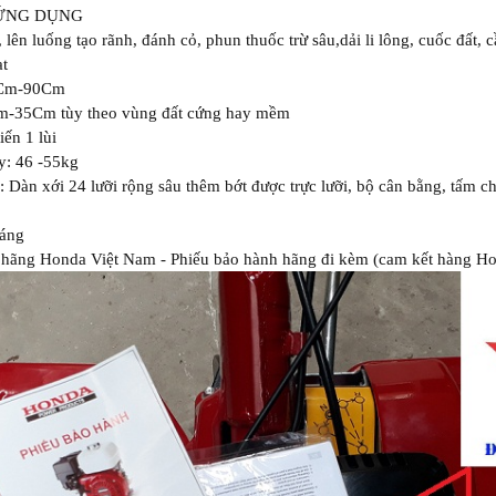
ỨNG DỤNG
 lên luống tạo rãnh, đánh cỏ, phun thuốc trừ sâu,dải li lông, cuốc đất
ạt
5Cm-90Cm
m-35Cm tùy theo vùng đất cứng hay mềm
ến 1 lùi
y: 46 -55kg
: Dàn xới 24 lưỡi rộng sâu thêm bớt được trực lưỡi, bộ cân bằng, tấm c
háng
 hãng Honda Việt Nam - Phiếu bảo hành hãng đi kèm (cam kết hàng Ho