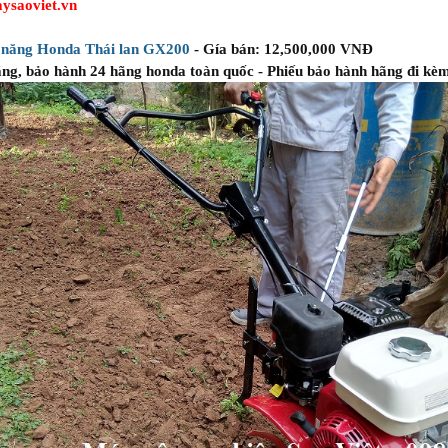
ysaoviet.vn
a năng Honda Thái lan GX200
- Gía bán: 12,500,000 VNĐ
ãng, bảo hành 24 hãng honda toàn quốc - Phiếu bảo hành hãng đi kè