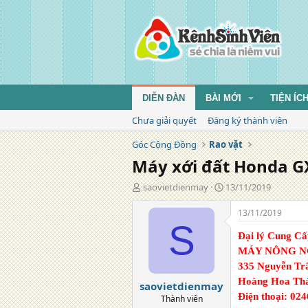
DIỄN ĐÀN
BÀI MỚI
TIỆN ÍC
Chưa giải quyết
Đăng ký thành viên
Góc Cộng Đồng
Rao vặt
Máy xới đất Honda GX
T
N
saovietdienmay
13/11/2019
á
g
c
à
13/11/2019
g
y
S
i
đ
Đại lý Cung C
ả
ă
MÁY NÔNG N
n
335 Nguyễn Trã
g
Hoàng Hoa Thá
saovietdienmay
Điện thoại:
0246
Thành viên